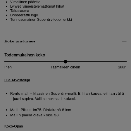
V-mallinen pääntie
Lyhyet, viimeistelemättömät hihat
Takasauma
Brodeerattu logo
Tunnusomainen Superdry-logomerkki
Koko ja istuvuus
Todenmukainen koko
Pieni
Täsmälleen oikein
Suuri
Lue Arvosteluja
Rento malli – klassinen Superdry-malli. Ei liian kapea, ei liian väljä
– juuri sopiva. Valitse normaali kokosi.
Malli:
Pituus 1m75. Rintakehä 81cm
Mallin päällä oleva koko:
38
Koko-Opas