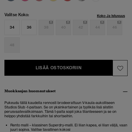
Valitse Koko:
Koko Ja Istuvuus
34
36
38
40
42
44
46
48
LISÄÄ OSTOSKORIIN
Muokkaajan huomautukset
Pukeudu tällä kaudella rennosti brodeerattuun V-kaula-aukolliseen
Studios Slub -t-paitaan. Se on yksinkertainen ja tyylikäs lisä siistiin
perusvaatevalikoimaan. Tämä t-paita sopii joka tilanteeseen ja se on
helppo yhdistää farkkuihin tai shortseihin.
Rento malli – klassinen Superdry-malli. Ei liian kapea, ei liian väljä, vaan
juuri sopiva. Valitse tavallinen kokosi