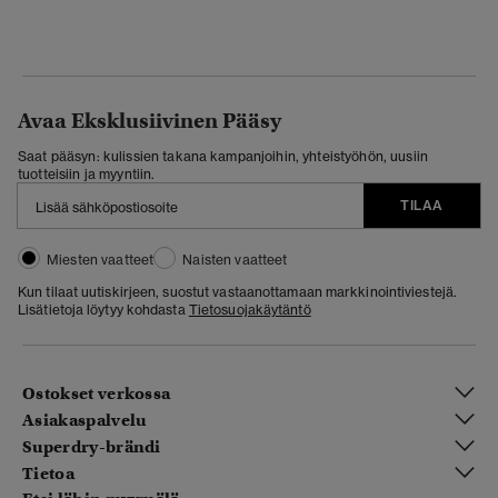
Avaa Eksklusiivinen Pääsy
Saat pääsyn: kulissien takana kampanjoihin, yhteistyöhön, uusiin
tuotteisiin ja myyntiin.
TILAA
Miesten vaatteet
Naisten vaatteet
Kun tilaat uutiskirjeen, suostut vastaanottamaan markkinointiviestejä.
Lisätietoja löytyy kohdasta
Tietosuojakäytäntö
Ostokset verkossa
Asiakaspalvelu
Superdry-brändi
Tietoa