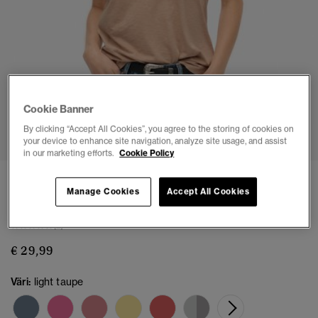
Cookie Banner
1
2
3
4
5
6
By clicking “Accept All Cookies”, you agree to the storing of cookies on
your device to enhance site navigation, analyze site usage, and assist
in our marketing efforts.
Cookie Policy
3 HINTAAN 55,00 €
Manage Cookies
Accept All Cookies
Brodeerattu V-kaula-aukollinen Slub-t-paita
(2)
€ 29,99
Väri:
light taupe