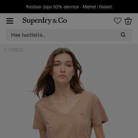
Kesäae- jopa 50% alennus -
Miehet
|
Naiset
0
T-PAIDAT