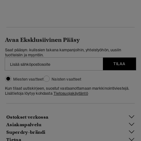
Avaa Eksklusiivinen Pääsy
Saat pääsyn: kulissien takana kampanjoihin, yhteistyöhön, uusiin
tuotteisiin ja myyntiin.
TILAA
Miesten vaatteet
Naisten vaatteet
Kun tilaat uutiskirjeen, suostut vastaanottamaan markkinointiviestejä.
Lisätietoja löytyy kohdasta
Tietosuojakäytäntö
Ostokset verkossa
Asiakaspalvelu
Superdry-brändi
Tietoa