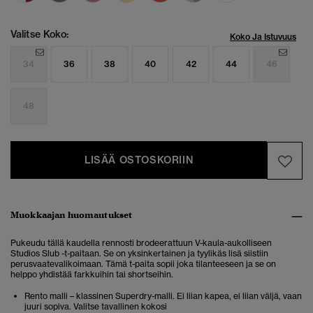
Valitse Koko:
Koko Ja Istuvuus
34
36
38
40
42
44
46
48
LISÄÄ OSTOSKORIIN
Muokkaajan huomautukset
Pukeudu tällä kaudella rennosti brodeerattuun V-kaula-aukolliseen
Studios Slub -t-paitaan. Se on yksinkertainen ja tyylikäs lisä siistiin
perusvaatevalikoimaan. Tämä t-paita sopii joka tilanteeseen ja se on
helppo yhdistää farkkuihin tai shortseihin.
Rento malli – klassinen Superdry-malli. Ei liian kapea, ei liian väljä, vaan
juuri sopiva. Valitse tavallinen kokosi