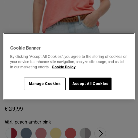
Cookie Banner
1
2
3
4
5
6
By clicking “Accept All Cookies”, you agree to the storing of cookies on
your device to enhance site navigation, analyze site usage, and assist
in our marketing efforts.
Cookie Policy
3 HINTAAN 55,00 €
Manage Cookies
Accept All Cookies
Brodeerattu V-kaula-aukollinen Slub-t-paita
(3)
€ 29,99
Väri:
peach amber pink