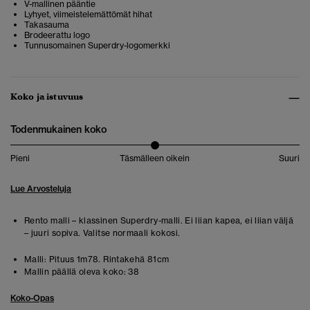
V-mallinen pääntie
Lyhyet, viimeistelemättömät hihat
Takasauma
Brodeerattu logo
Tunnusomainen Superdry-logomerkki
Koko ja istuvuus
Todenmukainen koko
Pieni
Täsmälleen oikein
Suuri
Lue Arvosteluja
Rento malli – klassinen Superdry-malli. Ei liian kapea, ei liian väljä
– juuri sopiva. Valitse normaali kokosi.
Malli:
Pituus 1m78. Rintakehä 81cm
Mallin päällä oleva koko:
38
Koko-Opas