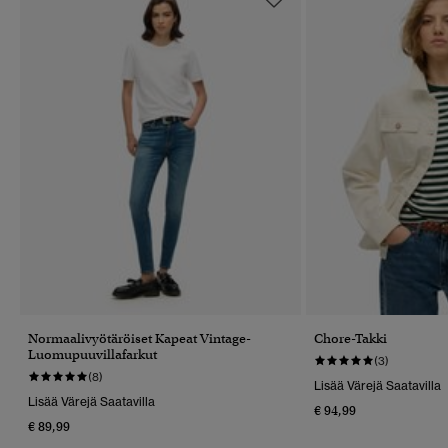
Normaalivyötäröiset Kapeat Vintage-
Chore-Takki
Luomupuuvillafarkut
(3)
(8)
Lisää Värejä Saatavilla
Lisää Värejä Saatavilla
€ 94,99
€ 89,99