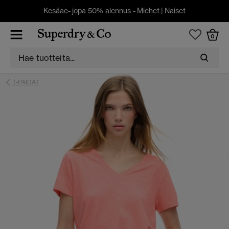
Kesäae- jopa 50% alennus -
Miehet
|
Naiset
0
T-PAIDAT