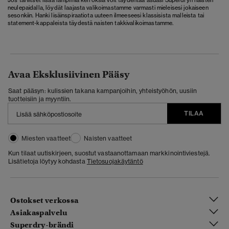
Jos tarvitset lisää lämpimiä kerroksia voit täydentää asuasi Superdryn naisten
neulepaidalla, löydät laajasta valikoimastamme varmasti mieleisesi jokaiseen
sesonkiin. Hanki lisäinspiraatiota uuteen ilmeeseesi klassisista malleista tai
statement-kappaleista täydestä naisten takkivalikoimastamme.
Avaa Eksklusiivinen Pääsy
Saat pääsyn: kulissien takana kampanjoihin, yhteistyöhön, uusiin
tuotteisiin ja myyntiin.
TILAA
Miesten vaatteet
Naisten vaatteet
Kun tilaat uutiskirjeen, suostut vastaanottamaan markkinointiviestejä.
Lisätietoja löytyy kohdasta
Tietosuojakäytäntö
Ostokset verkossa
Asiakaspalvelu
Superdry-brändi