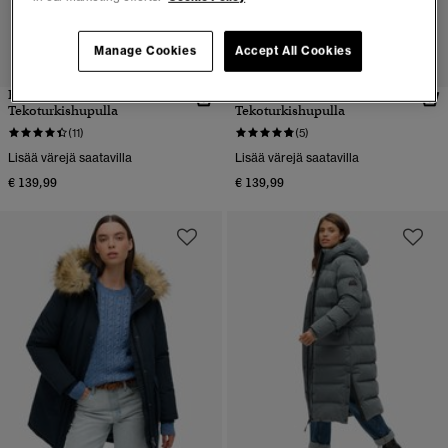
Manage Cookies
Accept All Cookies
Fuji Toppatakki
Fuji Toppatakki
Tekoturkishupulla
Tekoturkishupulla
(11)
(5)
Lisää värejä saatavilla
Lisää värejä saatavilla
€ 139,99
€ 139,99