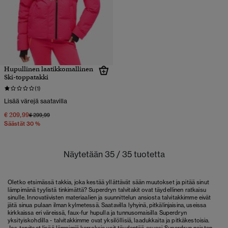
Hupullinen laatikkomallinen
Ski-toppatakki
(1)
Lisää värejä saatavilla
€ 209,99
Hinta alennettu hinnasta
hintaan
€ 299,99
Säästät 30 %
Näytetään 35 / 35 tuotetta
Oletko etsimässä takkia, joka kestää yllättävät sään muutokset ja pitää sinut
lämpimänä tyylistä tinkimättä? Superdryn talvitakit ovat täydellinen ratkaisu
sinulle. Innovatiivisten materiaalien ja suunnittelun ansiosta talvitakkimme eivät
jätä sinua pulaan ilman kylmetessä. Saatavilla lyhyinä, pitkälinjaisina, useissa
kirkkaissa eri väreissä, faux-fur hupulla ja tunnusomaisilla Superdryn
yksityiskohdilla - talvitakkimme ovat yksilöllisiä, laadukkaita ja pitkäkestoisia.