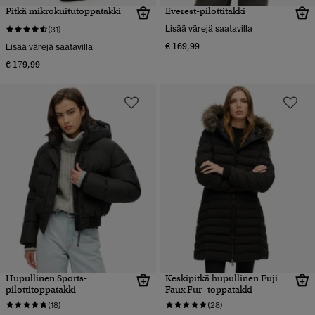
Pitkä mikrokuitutoppatakki
Everest-pilottitakki
Lisää värejä saatavilla
(31)
€ 169,99
Lisää värejä saatavilla
€ 179,99
Hupullinen Sports-
Keskipitkä hupullinen Fuji
pilottitoppatakki
Faux Fur -toppatakki
(18)
(28)