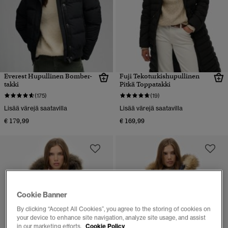
Everest Hupullinen Bomber-
Fuji Tekoturkishupullinen
takki
Pitkä Toppatakki
(175)
(19)
Lisää värejä saatavilla
Lisää värejä saatavilla
€ 179,99
€ 169,99
Cookie Banner
By clicking “Accept All Cookies”, you agree to the storing of cookies on
your device to enhance site navigation, analyze site usage, and assist
in our marketing efforts.
Cookie Policy