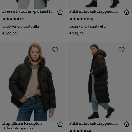
Everest Faux Fur -parkatakki
Pitkä mikrokuitutoppatakki
(11)
(59)
Lisää värejä saatavilla
Lisää värejä saatavilla
€ 199,99
€ 179,99
Hupullinen Keskipitkä
Pitkä mikrokuitutoppatakki
Urheilutoppatakki
(40)