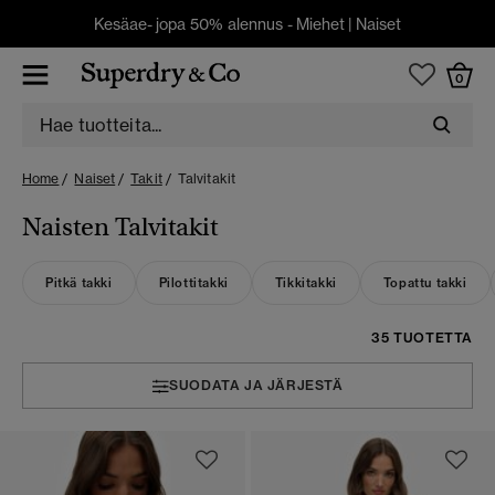
Kesäae- jopa 50% alennus -
Miehet
|
Naiset
0
Home
Naiset
Takit
Talvitakit
Naisten Talvitakit
Pitkä takki
Pilottitakki
Tikkitakki
Topattu takki
35 TUOTETTA
SUODATA JA JÄRJESTÄ