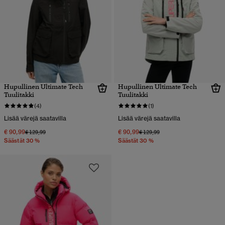
Hupullinen Ultimate Tech
Hupullinen Ultimate Tech
Tuulitakki
Tuulitakki
(4)
(1)
Lisää värejä saatavilla
Lisää värejä saatavilla
€ 90,99
€ 90,99
Hinta alennettu hinnasta
hintaan
Hinta alennettu hinnasta
hintaan
€ 129,99
€ 129,99
Säästät 30 %
Säästät 30 %