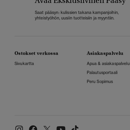
Avaa Eksklusiivinen Pääsy
Saat pääsyn: kulissien takana kampanjoihin,
yhteistyöhön, uusiin tuotteisiin ja myyntiin.
Ostokset verkossa
Asiakaspalvelu
Sivukartta
Apua & asiakaspalvelu
Palautusportaali
Peru Sopimus