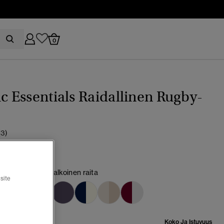
0
ic Essentials Raidallinen Rugby-
(3)
ninen/Luonnonvalkoinen raita
site
tu
Koko Ja Istuvuus