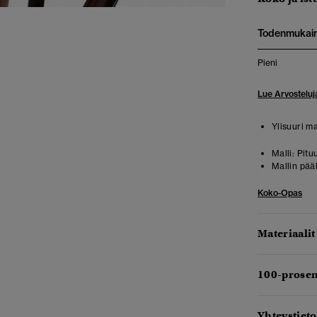
Todenmukai
Pieni
Lue Arvosteluj
Ylisuuri mal
Malli:
Pitu
Mallin pää
Koko-Opas
Materiaalit
100-prosen
Yhteystieto