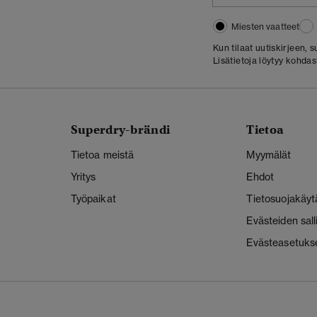
Miesten vaatteet
Kun tilaat uutiskirjeen,
Lisätietoja löytyy kohda
Superdry-brändi
Tietoa
Tietoa meistä
Myymälät
Yritys
Ehdot
Työpaikat
Tietosuojakäyt
Evästeiden sal
Evästeasetuks