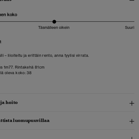
nen koko
Täsmälleen oikein
Suuri
a
li – liioiteltu ja erittäin rento, anna tyylisi virrata.
us 1m77. Rintakehä 81cm
llä oleva koko:
38
 ja hoito
ttista luomupuuvillaa