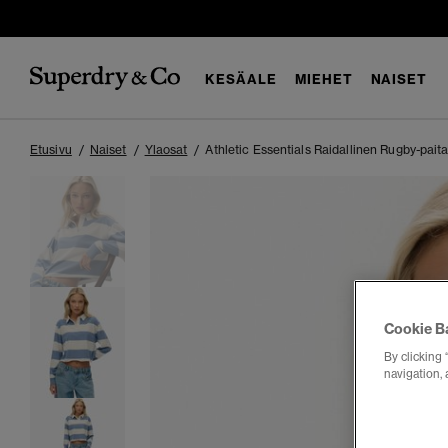
KESÄALE
MIEHET
NAISET
Etusivu
Naiset
Ylaosat
Athletic Essentials Raidallinen Rugby-pait
Cookie B
By clicking 
navigation, 