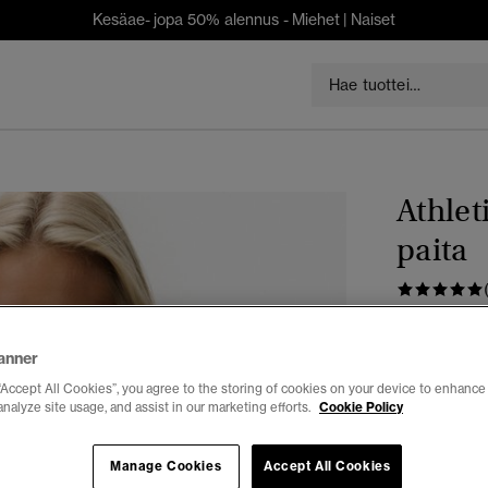
Kesäae- jopa 50% alennus -
Miehet
|
Naiset
a
Athlet
paita
€ 49,99
anner
Väri:
Merensi
“Accept All Cookies”, you agree to the storing of cookies on your device to enhance 
valit
analyze site usage, and assist in our marketing efforts.
Cookie Policy
Manage Cookies
Accept All Cookies
Valitse Koko: