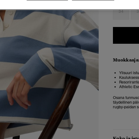
34
3
Muokkaaja
Ylisuuri ist
Kauluksess
Resorirant
Athletic Ess
Osana tunnusom
täydellinen päi
rugby-paidan si
3
4
5
Koko ja ist