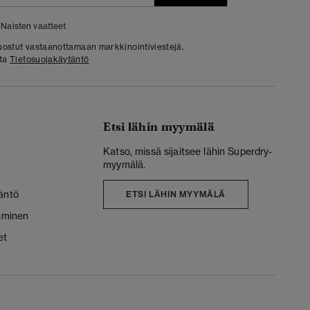
Naisten vaatteet
 suostut vastaanottamaan markkinointiviestejä.
sta
Tietosuojakäytäntö
Etsi lähin myymälä
Katso, missä sijaitsee lähin Superdry-
myymälä.
äntö
ETSI LÄHIN MYYMÄLÄ
liminen
et