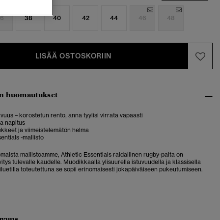
6
38
40
42
44
46
48
LISÄÄ OSTOSKORIIN
n huomautukset
uvuus – korostetun rento, anna tyylisi virrata vapaasti
a napitus
ekkeet ja viimeistelemätön helma
entials -mallisto
aista mallistoamme, Athletic Essentials raidallinen rugby-paita on
vitys tulevalle kaudelle. Muodikkaalla ylisuurella istuvuudella ja klassisella
luetilla toteutettuna se sopii erinomaisesti jokapäiväiseen pukeutumiseen.
uvuus