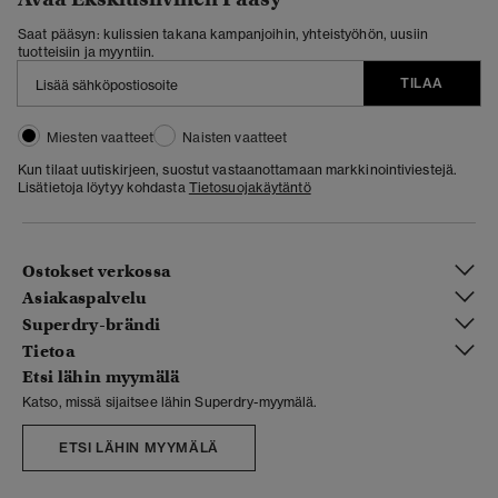
Saat pääsyn: kulissien takana kampanjoihin, yhteistyöhön, uusiin
tuotteisiin ja myyntiin.
TILAA
Miesten vaatteet
Naisten vaatteet
Kun tilaat uutiskirjeen, suostut vastaanottamaan markkinointiviestejä.
Lisätietoja löytyy kohdasta
Tietosuojakäytäntö
Ostokset verkossa
Asiakaspalvelu
Superdry-brändi
Tietoa
Etsi lähin myymälä
Katso, missä sijaitsee lähin Superdry-myymälä.
ETSI LÄHIN MYYMÄLÄ