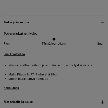
Koko ja istuvuus
Todenmukainen koko
Pieni
Täsmälleen oikein
Suuri
Lue Arvosteluja
Ylisuuri malli – liioiteltu ja erittäin rento, anna tyylisi virrata.
Malli:
Pituus 1m77. Rintakehä 81cm
Mallin päällä oleva koko:
38
Koko-Opas
Materiaalit ja hoito