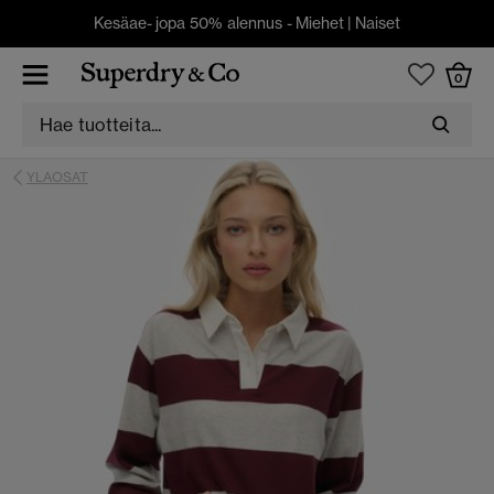
Kesäae- jopa 50% alennus -
Miehet
|
Naiset
0
YLAOSAT