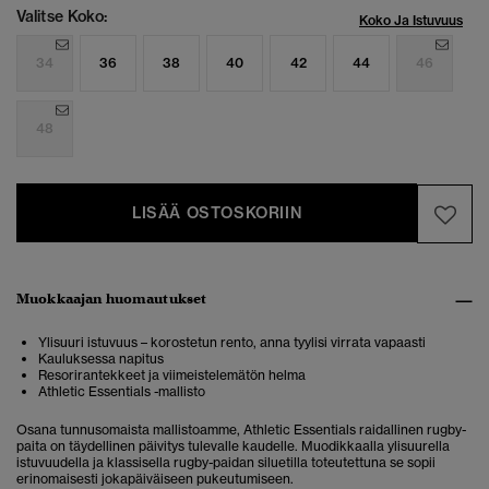
Valitse Koko:
Koko Ja Istuvuus
34
36
38
40
42
44
46
48
LISÄÄ OSTOSKORIIN
Muokkaajan huomautukset
Ylisuuri istuvuus – korostetun rento, anna tyylisi virrata vapaasti
Kauluksessa napitus
Resorirantekkeet ja viimeistelemätön helma
Athletic Essentials -mallisto
Osana tunnusomaista mallistoamme, Athletic Essentials raidallinen rugby-
paita on täydellinen päivitys tulevalle kaudelle. Muodikkaalla ylisuurella
istuvuudella ja klassisella rugby-paidan siluetilla toteutettuna se sopii
erinomaisesti jokapäiväiseen pukeutumiseen.