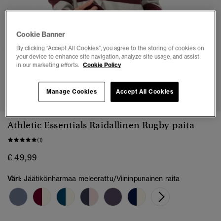
Cookie Banner
By clicking “Accept All Cookies”, you agree to the storing of cookies on
your device to enhance site navigation, analyze site usage, and assist
in our marketing efforts.
Cookie Policy
1
2
3
4
5
Manage Cookies
Accept All Cookies
Athletic Essentials Raidallinen Rugby-paita
(1)
€ 49,99
Väri:
Jäätikönharmaa meleerattu/Viininpunainen raita
valittu