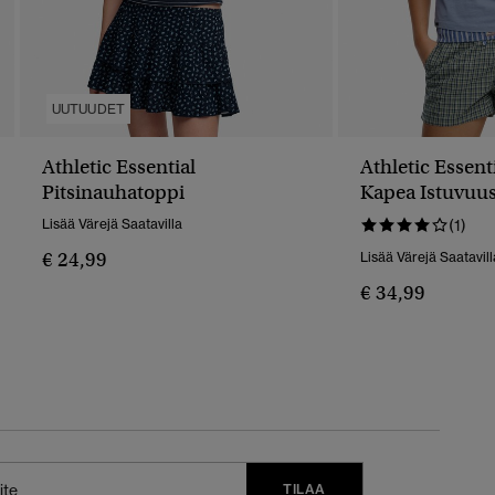
UUTUUDET
Athletic Essential
Athletic Essent
Pitsinauhatoppi
Kapea Istuvuu
Lisää Värejä Saatavilla
(1)
€ 24,99
Lisää Värejä Saatavill
€ 34,99
TILAA