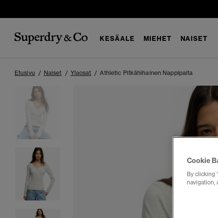
KESÄALE
MIEHET
NAISET
Etusivu
Naiset
Ylaosat
Athletic Pitkähihainen Nappipaita
Cookie B
By clicking 
navigation, 