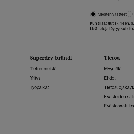
Miesten vaatteet
Kun tilaat uutiskirjeen,
Lisätietoja löytyy kohda
Superdry-brändi
Tietoa
Tietoa meistä
Myymälät
Yritys
Ehdot
Työpaikat
Tietosuojakäyt
Evästeiden sal
Evästeasetuks