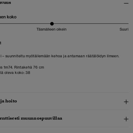
uvuus
nen koko
Täsmälleen oikein
Suuri
a
i – suunniteltu myötäilemään kehoa ja antamaan räätälöidyn ilmeen.
us 1m74. Rintakehä 76 cm
llä oleva koko:
38
 ja hoito
senttisesti muunnospuuvillaa