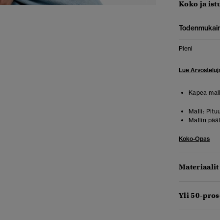
Koko ja ist
Todenmukai
Pieni
Lue Arvosteluj
Kapea mall
Malli:
Pitu
Mallin pää
Koko-Opas
Materiaalit
Yli 50-pro