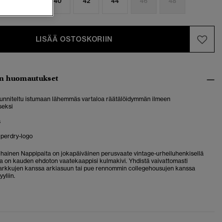
6
38
40
42
44
46
48
LISÄÄ OSTOSKORIIN
n huomautukset
suunniteltu istumaan lähemmäs vartaloa räätälöidymmän ilmeen
seksi
s
uperdry-logo
hihainen Nappipaita on jokapäiväinen perusvaate vintage-urheiluhenkisellä
oka on kauden ehdoton vaatekaappisi kulmakivi. Yhdistä vaivattomasti
farkkujen kanssa arkiasuun tai pue rennommin collegehousujen kanssa
yliin.