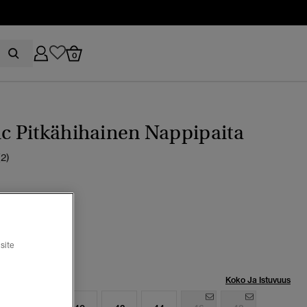
0
ic Pitkähihainen Nappipaita
(2)
ey marl
valittu
site
Koko Ja Istuvuus