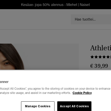
Kesäae- jopa 50% alennus -
Miehet
|
Naiset
Athlet
€ 39,99
Väri:
iced gr
anner
“Accept All Cookies”, you agree to the storing of cookies on your device to enhance 
analyze site usage, and assist in our marketing efforts.
Cookie Policy
Valitse Koko:
Manage Cookies
Accept All Cookies