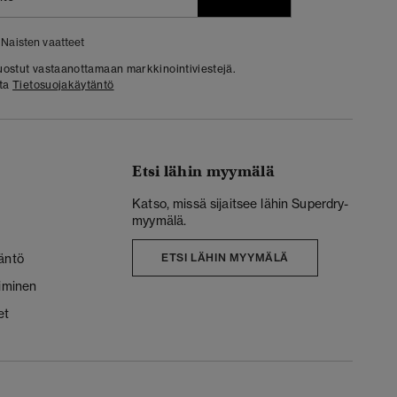
Naisten vaatteet
 suostut vastaanottamaan markkinointiviestejä.
sta
Tietosuojakäytäntö
Etsi lähin myymälä
Katso, missä sijaitsee lähin Superdry-
myymälä.
äntö
ETSI LÄHIN MYYMÄLÄ
liminen
et