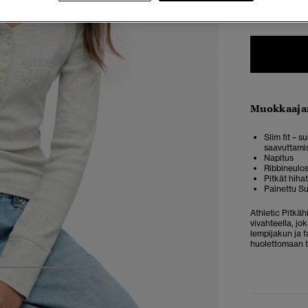
34
3
Muokkaaja
Slim fit – 
saavuttami
Napitus
Ribbineulo
Pitkät hihat
Painettu S
Athletic Pitkä
vivahteella, j
lempijakun ja 
huolettomaan ty
4
5
6
7