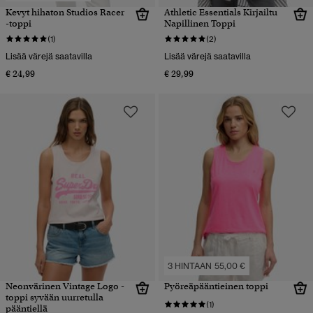
Kevyt hihaton Studios Racer
Athletic Essentials Kirjailtu
-toppi
Napillinen Toppi
(1)
(2)
Lisää värejä saatavilla
Lisää värejä saatavilla
€ 24,99
€ 29,99
3 HINTAAN 55,00 €
Neonvärinen Vintage Logo -
Pyöreäpääntieinen toppi
toppi syvään uurretulla
(1)
pääntiellä