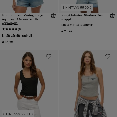
3 HINTAAN 55,00 €
Neonvärinen Vintage Logo -
Kevyt hihaton Studios Racer
toppi syvään uurretulla
-toppi
pääntiellä
Lisää värejä saatavilla
(1)
€ 24,99
Lisää värejä saatavilla
€ 34,99
3 HINTAAN 55,00 €