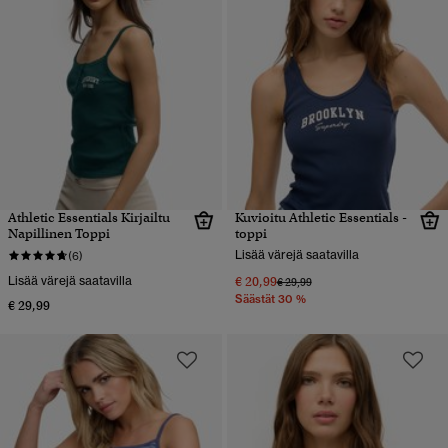
Athletic Essentials Kirjailtu
Kuvioitu Athletic Essentials -
Napillinen Toppi
toppi
Lisää värejä saatavilla
(6)
Lisää värejä saatavilla
€ 20,99
Hinta alennettu hinnasta
hintaan
€ 29,99
Säästät 30 %
€ 29,99