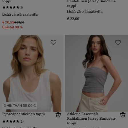
toppi
Raidallinen Jersey Bandeau-
toppi
(1)
Lisää värejä saatavilla
Lisää värejä saatavilla
€ 22,99
€ 20,99
Hinta alennettu hinnasta
hintaan
€ 29,99
Säästät 30 %
3 HINTAAN 55,00 €
Pyöreäpääntieinen toppi
Athletic Essentials
Raidallinen Jersey Bandeau-
(2)
toppi