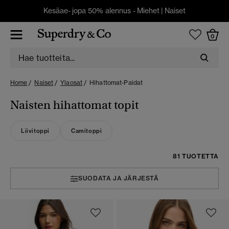
Kesäae- jopa 50% alennus -
Miehet
|
Naiset
0
Home
Naiset
Ylaosat
Hihattomat-Paidat
Naisten hihattomat topit
Liivitoppi
Camitoppi
81 TUOTETTA
SUODATA JA JÄRJESTÄ