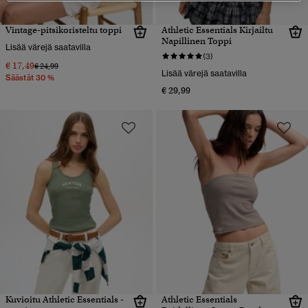
Vintage-pitsikoristeltu toppi
Athletic Essentials Kirjailtu
Napillinen Toppi
Lisää värejä saatavilla
(3)
€ 17,49
Hinta alennettu hinnasta
hintaan
€ 24,99
Lisää värejä saatavilla
Säästät 30 %
€ 29,99
Kuvioitu Athletic Essentials -
Athletic Essentials