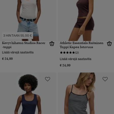
3 HINTAAN 55,00 €
Kevyt hihaton Studios Racer
Athletic Essentials Raitainen
-toppi
Toppi Kapea Istuvuus
Lisää värejä saatavilla
(2)
€ 24,99
Lisää värejä saatavilla
€ 24,99