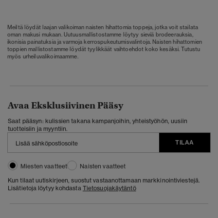
Meiltä löydät laajan valikoiman naisten hihattomia toppeja, jotka voit stailata
oman makusi mukaan. Uutuusmallistostamme löytyy sieviä brodeerauksia,
ikonisia painatuksia ja varmoja kerrospukeutumisvalintoja. Naisten hihattomien
toppien mallistostamme löydät tyylikkäät vaihtoehdot koko kesäksi. Tutustu
myös urheiluvalikoimaamme.
Avaa Eksklusiivinen Pääsy
Saat pääsyn: kulissien takana kampanjoihin, yhteistyöhön, uusiin
tuotteisiin ja myyntiin.
TILAA
Miesten vaatteet
Naisten vaatteet
Kun tilaat uutiskirjeen, suostut vastaanottamaan markkinointiviestejä.
Lisätietoja löytyy kohdasta
Tietosuojakäytäntö