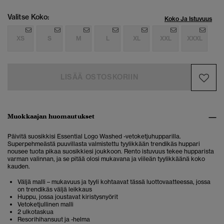
Valitse Koko:
Koko Ja Istuvuus
XS
S
M
L
XL
XXL
XXXL
LISÄÄ OSTOSKORIIN
Muokkaajan huomautukset
Päivitä suosikkisi Essential Logo Washed -vetoketjuhupparilla.
Superpehmeästä puuvillasta valmistettu tyylikkään trendikäs huppari
nousee tuota pikaa suosikkiesi joukkoon. Rento istuvuus tekee hupparista
varman valinnan, ja se pitää olosi mukavana ja viileän tyylikkäänä koko
kauden.
Väljä malli – mukavuus ja tyyli kohtaavat tässä luottovaatteessa, jossa
on trendikäs väljä leikkaus
Huppu, jossa joustavat kiristysnyörit
Vetoketjullinen malli
2 ulkotaskua
Resorihihansuut ja -helma