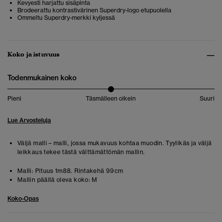
Kevyesti harjattu sisäpinta
Brodeerattu kontrastivärinen Superdry-logo etupuolella
Ommeltu Superdry-merkki kyljessä
Koko ja istuvuus
Todenmukainen koko
Pieni
Täsmälleen oikein
Suuri
Lue Arvosteluja
Väljä malli – malli, jossa mukavuus kohtaa muodin. Tyylikäs ja väljä
leikkaus tekee tästä välttämättömän mallin.
Malli:
Pituus 1m88. Rintakehä 99cm
Mallin päällä oleva koko:
M
Koko-Opas