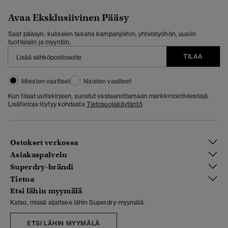
Avaa Eksklusiivinen Pääsy
Saat pääsyn: kulissien takana kampanjoihin, yhteistyöhön, uusiin
tuotteisiin ja myyntiin.
TILAA
Miesten vaatteet
Naisten vaatteet
Kun tilaat uutiskirjeen, suostut vastaanottamaan markkinointiviestejä.
Lisätietoja löytyy kohdasta
Tietosuojakäytäntö
Ostokset verkossa
Asiakaspalvelu
Superdry-brändi
Tietoa
Etsi lähin myymälä
Katso, missä sijaitsee lähin Superdry-myymälä.
ETSI LÄHIN MYYMÄLÄ