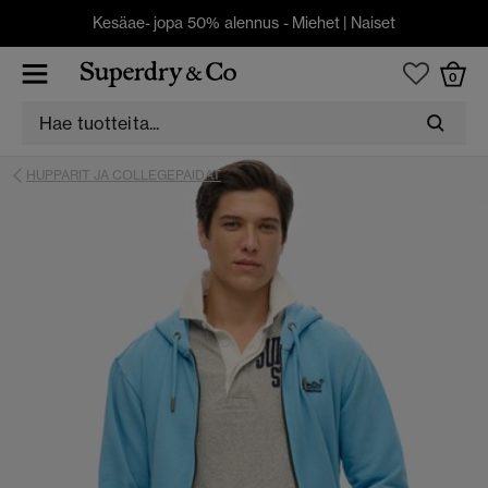
Kesäae- jopa 50% alennus -
Miehet
|
Naiset
0
HUPPARIT JA COLLEGEPAIDAT