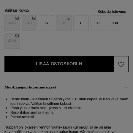
Valitse Koko:
Koko Ja Istuvuus
XXS
XS
S
M
L
XL
XXL
XXXL
LISÄÄ OSTOSKORIIN
Muokkaajan huomautukset
Rento malli – klassinen Superdry-malli. Ei liian kapea, ei liian väljä, vaan
juuri sopiva. Valitse tavallinen kokosi
Pään yli puettava malli, jossa suuri etutasku
Resorihihansuut ja -helma
Painokuviointi
Huppari on jokaisen rennon vaatekaapin kulmakivi, ja se on aina
käytännöllinen valinta kerrospukeutumiseen. Äärimmäisen mukava