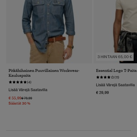
3 HINTAAN 65,00 €
Pitkähihainen Puuvillainen Workwear-
Essential Logo T-Paita
Kauluspaita
(11)
(4)
Lisää Värejä Saatavilla
Lisää Värejä Saatavilla
€ 29,99
€ 55,99
Hinta Alennettu Hinnasta
Hintaan
€ 79,99
Säästät 30 %