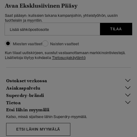
Avaa Eksklusiivinen Pääsy
Saat pääsyn: kulissien takana kampanjoihin, yhteistyöhön, uusiin
tuotteisiin ja myyntiin.
TILAA
Miesten vaatteet
Naisten vaatteet
Kun tilaat uutiskirjeen, suostut vastaanottamaan markkinointiviestejä.
Lisätietoja löytyy kohdasta
Tietosuojakäytäntö
Ostokset verkossa
Asiakaspalvelu
Superdry-brändi
Tietoa
Etsi lähin myymälä
Katso, missä sijaitsee lähin Superdry-myymälä.
ETSI LÄHIN MYYMÄLÄ