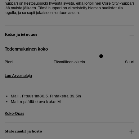
huppari on kestosuosikki hyvästä syystä, eikä logollinen Core City -huppari
jää muista jälkeen. Tämä huppari on viimeistelty hieman haalistetulla
logolla, ja se sopii jokaiseen rentoon asuun.
Koko ja istuvuus
Todenmukainen koko
Pieni
Täsmälleen oikein
Suuri
Lue Arvosteluja
Malli:
Pituus 1m86.5. Rintakehä 39.5in
Mallin päällä oleva koko:
M
Koko-Opas
Materiaalit ja hoito