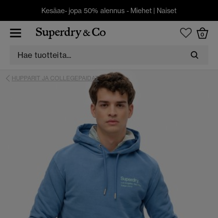
Kesäae- jopa 50% alennus -
Miehet
|
Naiset
0
HUPPARIT JA COLLEGEPAIDAT