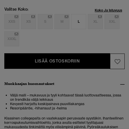
Valitse Koko:
Koko Ja Istuvuus
XXS
XS
S
M
L
XL
XXL
XXXL
LISÄÄ OSTOSKORIIN
Muokkaajan huomautukset
Väljä malli – mukavuus ja tyyli kohtaavat tässä luottovaatteessa, jossa
on trendikäs väljä leikkaus
Kevyesti harjattu keskipainava puuvillakangas
Resoripääntie, -hihansuut ja -helma
Klassinen collegepaita on vaatekaapin perusvaate syystäkin. Ihanteellinen
kerrospukeutumisvaihtoehto, jonka avulla esittelet tyylitajuasi
mukavuudesta tinkimättä myös viileämpinä päivinä. Pyöreäkauluksisen