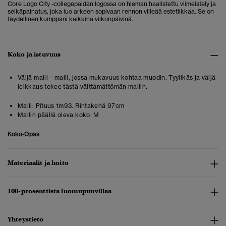
Core Logo City -collegepaidan logossa on hieman haalistettu viimeistely ja
selkäpainatus, joka luo arkeen sopivaan rennon viileää estetiikkaa. Se on
täydellinen kumppani kaikkina viikonpäivinä.
Koko ja istuvuus
Väljä malli – malli, jossa mukavuus kohtaa muodin. Tyylikäs ja väljä
leikkaus tekee tästä välttämättömän mallin.
Malli:
Pituus 1m93. Rintakehä 97cm
Mallin päällä oleva koko:
M
Koko-Opas
Materiaalit ja hoito
100-prosenttista luomupuuvillaa
Yhteystieto