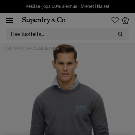
Kesäae- jopa 50% alennus -
Miehet
|
Naiset
0
HUPPARIT JA COLLEGEPAIDAT