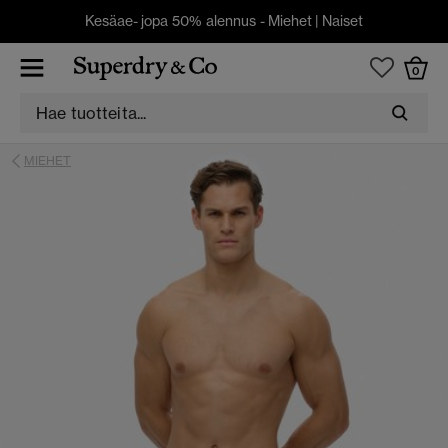
Kesäae- jopa 50% alennus -
Miehet
|
Naiset
0
MIEHET