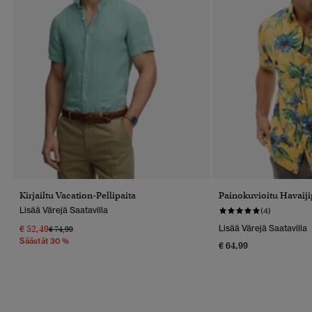
Kirjailtu Vacation-Pellipaita
Painokuvioitu Havaiji
Lisää Värejä Saatavilla
(4)
€ 52,49
Lisää Värejä Saatavilla
Hinta Alennettu Hinnasta
Hintaan
€ 74,99
Säästät 30 %
€ 64,99