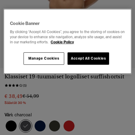
Cookie Banner
By clicking “Accept All Cookies”, you agree to the storing of cookies on
your device to enhance site navigation, analyze site usage, and assist
in our marketing efforts.
Cookie Policy
1
2
3
4
5
6
Manage Cookies
Accept All Cookies
Klassiset 19-tuumaiset logolliset surffishortsit
(5)
Hinta alennettu hinnasta
hintaan
€ 38,49
€ 54,99
Säästät 30 %
Väri:
charcoal
valittu