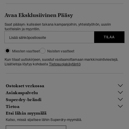
Avaa Eksklusiivinen Pääsy
Saat pääsyn: kulissien takana kampanjoihin, yhteistyöhön, uusiin
tuotteisiin ja myyntiin.
TILAA
Miesten vaatteet
Naisten vaatteet
Kun tilaat uutiskirjeen, suostut vastaanottamaan markkinointiviestejä.
Lisätietoja löytyy kohdasta
Tietosuojakäytäntö
Ostokset verkossa
Asiakaspalvelu
Superdry-brändi
Tietoa
Etsi lähin myymälä
Katso, missä sijaitsee lähin Superdry-myymälä.