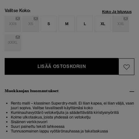
Valitse Koko:
Koko Ja Istuvuus
XXS
XS
S
M
L
XL
XXL
XXXL
LISÄÄ OSTOSKORIIN
Muokkaajan huomautukset
Rento malli – klassinen Superdry-malli. Ei liian kapea, ei liian väljä, vaan
juuri sopiva. Valitse tavallisesti käyttämäsi koko
Kuminauhavyötärö vetoketjulla ja säädettävällä kiristysnyörillä
Kolme ulkotaskua, joista yhdessä on vetoketju
Sisäinen verkkovuori
Suuri painettu teksti lahkeessa
Tunnusomainen lappu vyötärönauhassa ja takataskussa