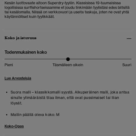
Kesän luottovaate aitoon Superdry-tyyliin. Klassisissa 19-tuumaisissa
logollisissa surffishortseissamme et joudu tinkimään tyylistäsi edes biitsillä
tai kesälomalla. Niissä on verkkovuori ja useita taskuja, joten ne ovat yhtä
käytännölliset kuin tyylikkäät.
Koko ja istuvuus
Todenmukainen koko
Pieni
Täsmälleen oikein
Suuri
Lue Arvosteluja
Suora malli – klassikkomalli syystä. Alkuperäinen malli, joka antaa
sinulle ylimääräistä tilaa ilman, että ovat pussimaiset tai liian
löysät.
Mallin päällä oleva koko:
M
Koko-Opas