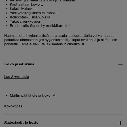
Kiristysnyörillinen joustava vyötärönauha
Kauttaaltaan kuvioitu
Kaksi sivutaskua
Yksi vetoketjullinen takatasku
Kolikkotasku sisäpuolella
Tukeva verkkovuori
Brodeerattu Superdry-merkkikuviointi
Huomaa, että hygieniasyistä uima-asuja ja alusvaatteita voi vaihtaa tai
palauttaa ainoastaan, jos hygieniasinetti ja laput ovat ehjiä ja niitä ei ole
poistettu. Tämä ei vaikuta lakisääteisiin oikeuksiisi.
Koko ja istuvuus
Lue Arvosteluja
Mallin päällä oleva koko:
M
Koko-Opas
Materiaalit ja hoito