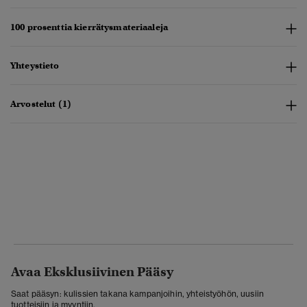
100 prosenttia kierrätysmateriaaleja
Yhteystieto
Arvostelut (1)
Avaa Eksklusiivinen Pääsy
Saat pääsyn: kulissien takana kampanjoihin, yhteistyöhön, uusiin
tuotteisiin ja myyntiin.