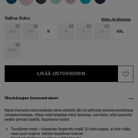
Valitse Koko:
Koko Ja Istuvuus
XXS
XS
S
M
L
XL
XXL
XXXL
LISÄÄ OSTOSKORIIN
Muokkaajan huomautukset
Nauti ihanasta istuvuudesta uima-altaalla 38 cm pitkissä painokuvioiduissa
uimashortseissa. Olipa määränpääsi mikä tahansa, varmista, että saavutat
veden pinnan tyylillä. Suuntana ranta!
Tavallinen malli – klassinen Superdry-malli. Ei liian kapea, ei liian väljä,
vaan juuri sopiva. Valitse tavallinen kokosi