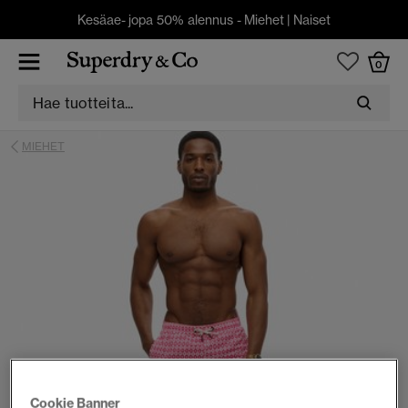
Kesäae- jopa 50% alennus -
Miehet
|
Naiset
0
MIEHET
Cookie Banner