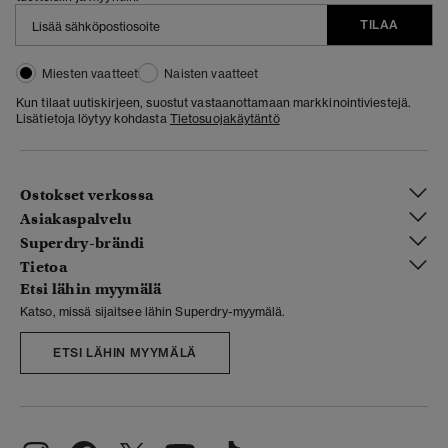
TILAA
Miesten vaatteet
Naisten vaatteet
Kun tilaat uutiskirjeen, suostut vastaanottamaan markkinointiviestejä.
Lisätietoja löytyy kohdasta
Tietosuojakäytäntö
Ostokset verkossa
Asiakaspalvelu
Superdry-brändi
Tietoa
Etsi lähin myymälä
Katso, missä sijaitsee lähin Superdry-myymälä.
ETSI LÄHIN MYYMÄLÄ