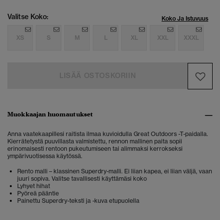
Valitse Koko:
Koko Ja Istuvuus
XS
S
M
L
XL
XXL
XXXL
LISÄÄ OSTOSKORIIN
Muokkaajan huomautukset
Anna vaatekaapillesi raitista ilmaa kuvioidulla Great Outdoors -T-paidalla.
Kierrätetystä puuvillasta valmistettu, rennon mallinen paita sopii
erinomaisesti rentoon pukeutumiseen tai alimmaksi kerrokseksi
ympärivuotisessa käytössä.
Rento malli – klassinen Superdry-malli. Ei liian kapea, ei liian väljä, vaan
juuri sopiva. Valitse tavallisesti käyttämäsi koko
Lyhyet hihat
Pyöreä pääntie
Painettu Superdry-teksti ja -kuva etupuolella