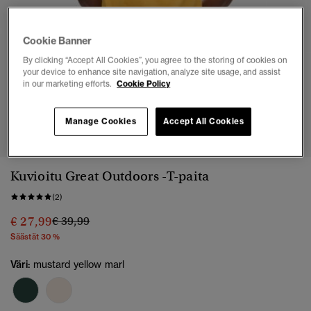
Cookie Banner
By clicking “Accept All Cookies”, you agree to the storing of cookies on
your device to enhance site navigation, analyze site usage, and assist
in our marketing efforts.
Cookie Policy
1
2
3
4
5
6
Manage Cookies
Accept All Cookies
Kuvioitu Great Outdoors -T-paita
(2)
Hinta alennettu hinnasta
hintaan
€ 27,99
€ 39,99
Säästät 30 %
Väri:
mustard yellow marl