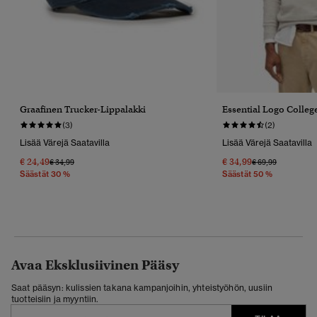
Graafinen Trucker-Lippalakki
Essential Logo Colleg
(3)
(2)
Lisää Värejä Saatavilla
Lisää Värejä Saatavilla
€ 24,49
€ 34,99
Hinta Alennettu Hinnasta
Hintaan
Hinta Alennettu 
Hintaan
€ 34,99
€ 69,99
Säästät 30 %
Säästät 50 %
Avaa Eksklusiivinen Pääsy
Saat pääsyn: kulissien takana kampanjoihin, yhteistyöhön, uusiin
tuotteisiin ja myyntiin.