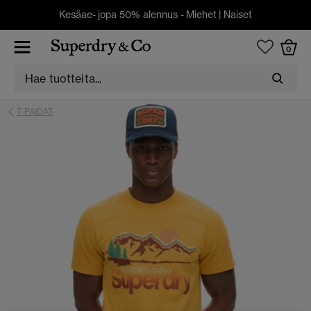
Kesäae- jopa 50% alennus -
Miehet
|
Naiset
0
T-PAIDAT