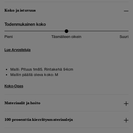
Koko ja istuvuus
Todenmukainen koko
Pieni
Täsmälleen oikein
Suuri
Lue Arvosteluja
Malli:
Pituus 1m85. Rintakehä 94cm
Mallin päällä oleva koko:
M
Koko-Opas
Materiaalit ja hoito
100 prosenttia kierrätysmateriaaleja