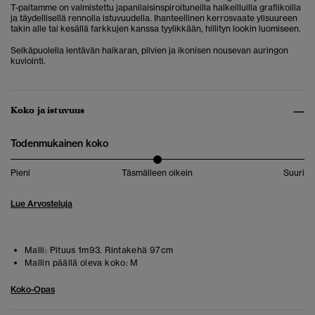
T-paitamme on valmistettu japanilaisinspiroituneilla halkeilluilla grafiikoilla
ja täydellisellä rennolla istuvuudella. Ihanteellinen kerrosvaate ylisuureen
takin alle tai kesällä farkkujen kanssa tyylikkään, hillityn lookin luomiseen.
Selkäpuolella lentävän haikaran, pilvien ja ikonisen nousevan auringon
kuviointi.
Koko ja istuvuus
Todenmukainen koko
Pieni
Täsmälleen oikein
Suuri
Lue Arvosteluja
Malli:
Pituus 1m93. Rintakehä 97cm
Mallin päällä oleva koko:
M
Koko-Opas