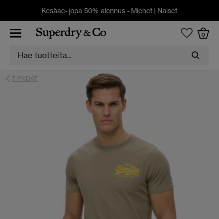
Kesäae- jopa 50% alennus -
Miehet
|
Naiset
0
T-PAIDAT