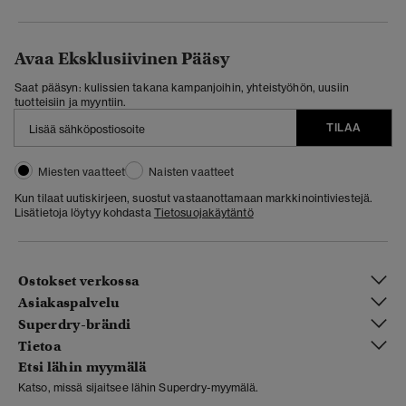
Avaa Eksklusiivinen Pääsy
Saat pääsyn: kulissien takana kampanjoihin, yhteistyöhön, uusiin
tuotteisiin ja myyntiin.
TILAA
Miesten vaatteet
Naisten vaatteet
Kun tilaat uutiskirjeen, suostut vastaanottamaan markkinointiviestejä.
Lisätietoja löytyy kohdasta
Tietosuojakäytäntö
Ostokset verkossa
Asiakaspalvelu
Superdry-brändi
Tietoa
Etsi lähin myymälä
Katso, missä sijaitsee lähin Superdry-myymälä.