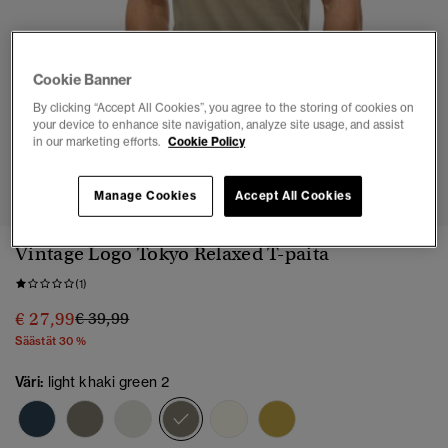
Cookie Banner
By clicking “Accept All Cookies”, you agree to the storing of cookies on
your device to enhance site navigation, analyze site usage, and assist
in our marketing efforts.
Cookie Policy
1
2
3
4
5
6
7
Manage Cookies
Accept All Cookies
Vintage Logo Tokyo Relaxed T-paita
(1)
Hinta alennettu hinnasta
hintaan
€ 27,99
€ 39,99
Säästät 30 %
Väri:
light khaki green 2
valittu