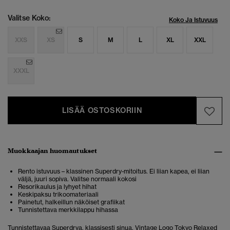
Valitse Koko:
Koko Ja Istuvuus
XXS
XS
S
M
L
XL
XXL
XXXL
LISÄÄ OSTOSKORIIN
Muokkaajan huomautukset
Rento istuvuus – klassinen Superdry-mitoitus. Ei liian kapea, ei liian
väljä, juuri sopiva. Valitse normaali kokosi
Resorikaulus ja lyhyet hihat
Keskipaksu trikoomateriaali
Painetut, halkeillun näköiset grafiikat
Tunnistettava merkkilappu hihassa
Tunnistettavaa Superdrya, klassisesti sinua. Vintage Logo Tokyo Relaxed