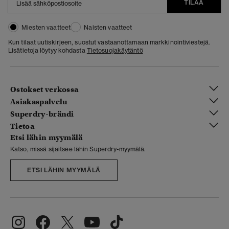
TILAA
Miesten vaatteet
Naisten vaatteet
Kun tilaat uutiskirjeen, suostut vastaanottamaan markkinointiviestejä.
Lisätietoja löytyy kohdasta
Tietosuojakäytäntö
Ostokset verkossa
Asiakaspalvelu
Superdry-brändi
Tietoa
Etsi lähin myymälä
Katso, missä sijaitsee lähin Superdry-myymälä.
ETSI LÄHIN MYYMÄLÄ