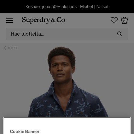
Kesäae- jopa 50% alennus -
Miehet
|
Naiset
0
TOPIT
Cookie Banner