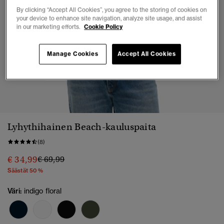
By clicking “Accept All Cookies”, you agree to the storing of cookies on
your device to enhance site navigation, analyze site usage, and assist
in our marketing efforts.
Cookie Policy
Manage Cookies
Accept All Cookies
1
2
3
4
5
6
7
Lyhythihainen Beach-kauluspaita
(8)
Hinta alennettu hinnasta
hintaan
€ 34,99
€ 69,99
Säästät 50 %
Väri:
indigo floral