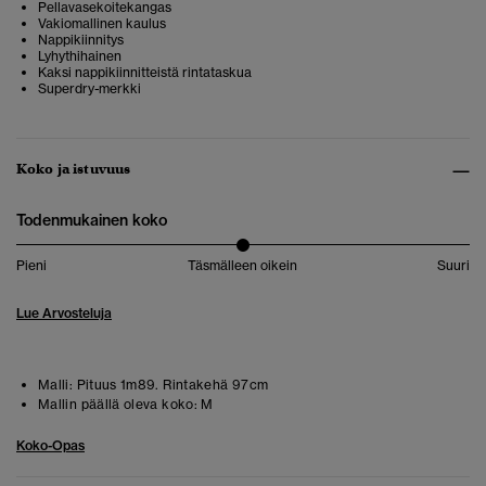
Pellavasekoitekangas
Vakiomallinen kaulus
Nappikiinnitys
Lyhythihainen
Kaksi nappikiinnitteistä rintataskua
Superdry-merkki
Koko ja istuvuus
Todenmukainen koko
Pieni
Täsmälleen oikein
Suuri
Lue Arvosteluja
Malli:
Pituus 1m89. Rintakehä 97cm
Mallin päällä oleva koko:
M
Koko-Opas