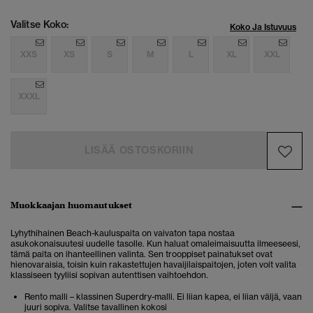
Valitse Koko:
Koko Ja Istuvuus
XXS
XS
S
M
L
XL
XXL
XXXL
LISÄÄ OSTOSKORIIN
Muokkaajan huomautukset
Lyhythihainen Beach-kauluspaita on vaivaton tapa nostaa
asukokonaisuutesi uudelle tasolle. Kun haluat omaleimaisuutta ilmeeseesi,
tämä paita on ihanteellinen valinta. Sen trooppiset painatukset ovat
hienovaraisia, toisin kuin rakastettujen havaijilaispaitojen, joten voit valita
klassiseen tyyliisi sopivan autenttisen vaihtoehdon.
Rento malli – klassinen Superdry-malli. Ei liian kapea, ei liian väljä, vaan
juuri sopiva. Valitse tavallinen kokosi