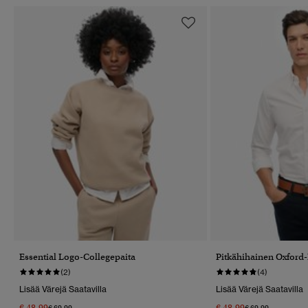
Essential Logo-Collegepaita
Pitkähihainen Oxford-
(2)
(4)
Lisää Värejä Saatavilla
Lisää Värejä Saatavilla
€ 48,99
€ 48,99
Hinta Alennettu Hinnasta
Hintaan
Hinta Alennettu 
Hintaan
€ 69,99
€ 69,99