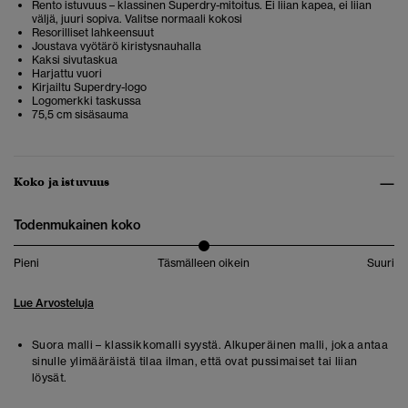
Rento istuvuus – klassinen Superdry-mitoitus. Ei liian kapea, ei liian
väljä, juuri sopiva. Valitse normaali kokosi
Resorilliset lahkeensuut
Joustava vyötärö kiristysnauhalla
Kaksi sivutaskua
Harjattu vuori
Kirjailtu Superdry-logo
Logomerkki taskussa
75,5 cm sisäsauma
Koko ja istuvuus
Todenmukainen koko
Pieni
Täsmälleen oikein
Suuri
Lue Arvosteluja
Suora malli – klassikkomalli syystä. Alkuperäinen malli, joka antaa
sinulle ylimääräistä tilaa ilman, että ovat pussimaiset tai liian
löysät.