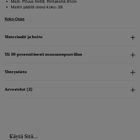
Malli:
Pituus 1m68. Rintakehä 81cm
Mallin päällä oleva koko:
38
Koko-Opas
Materiaalit ja hoito
Yli 50-prosenttisesti muunnospuuvillaa
Yhteystieto
Arvostelut (2)
Käytä Sitä...