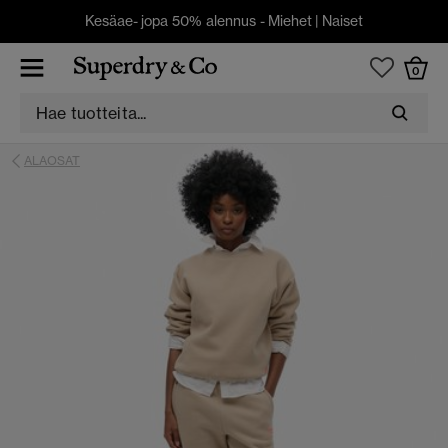
Kesäae- jopa 50% alennus -
Miehet
|
Naiset
0
ALAOSAT