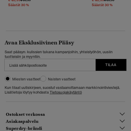
Säästät 30 %
Säästät 30 %
Avaa Eksklusiivinen Pääsy
Saat pääsyn: kulissien takana kampanjoihin, yhteistyöhön, uusiin
tuotteisiin ja myyntiin.
TILAA
Miesten vaatteet
Naisten vaatteet
Kun tilaat uutiskirjeen, suostut vastaanottamaan markkinointiviestejä.
Lisätietoja löytyy kohdasta
Tietosuojakäytäntö
Ostokset verkossa
Asiakaspalvelu
Superdry-brändi