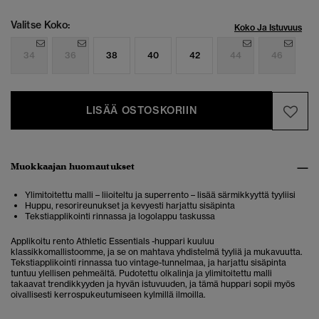
Valitse Koko:
Koko Ja Istuvuus
34
36
38
40
42
44
46
LISÄÄ OSTOSKORIIN
Muokkaajan huomautukset
Ylimitoitettu malli – liioiteltu ja superrento – lisää särmikkyyttä tyyliisi
Huppu, resorireunukset ja kevyesti harjattu sisäpinta
Tekstiapplikointi rinnassa ja logolappu taskussa
Applikoitu rento Athletic Essentials -huppari kuuluu
klassikkomallistoomme, ja se on mahtava yhdistelmä tyyliä ja mukavuutta.
Tekstiapplikointi rinnassa tuo vintage-tunnelmaa, ja harjattu sisäpinta
tuntuu ylellisen pehmeältä. Pudotettu olkalinja ja ylimitoitettu malli
takaavat trendikkyyden ja hyvän istuvuuden, ja tämä huppari sopii myös
oivallisesti kerrospukeutumiseen kylmillä ilmoilla.