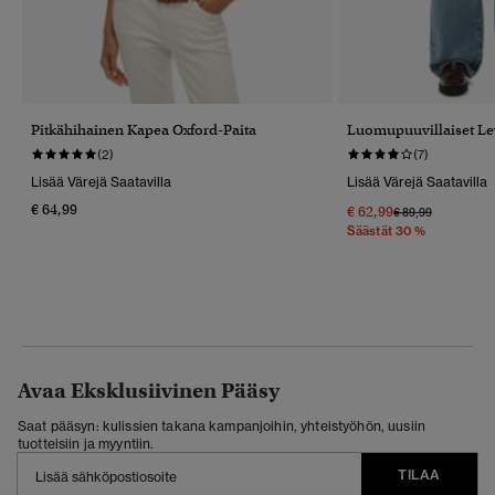
Pitkähihainen Kapea Oxford-Paita
Luomupuuvillaiset Le
(2)
(7)
Lisää Värejä Saatavilla
Lisää Värejä Saatavilla
€ 64,99
€ 62,99
Hinta Alennettu 
Hintaan
€ 89,99
Säästät 30 %
Avaa Eksklusiivinen Pääsy
Saat pääsyn: kulissien takana kampanjoihin, yhteistyöhön, uusiin
tuotteisiin ja myyntiin.
TILAA