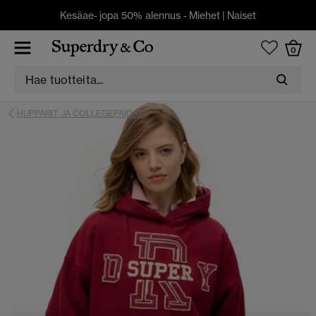
Kesäae- jopa 50% alennus -
Miehet
|
Naiset
0
HUPPARIT JA COLLEGEPAIDAT