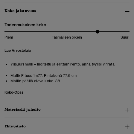
Koko ja istuvuus
Todenmukainen koko
Pieni
Täsmälleen oikein
Suuri
Lue Arvosteluja
Ylisuuri malli – liioiteltu ja erittäin rento, anna tyylisi virrata.
Malli:
Pituus 1m77. Rintakehä 77.5 cm
Mallin päällä oleva koko:
38
Koko-Opas
Materiaalit ja hoito
Yhteystieto