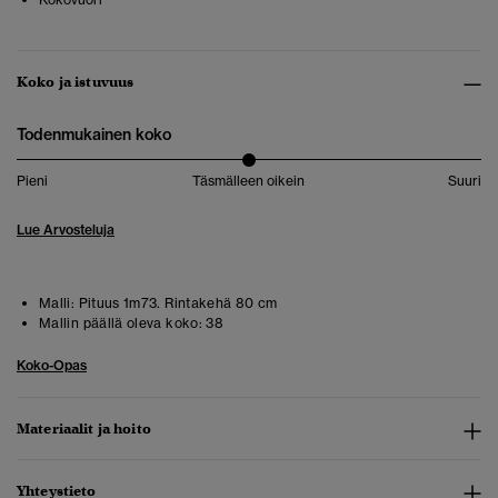
Koko ja istuvuus
Todenmukainen koko
Pieni
Täsmälleen oikein
Suuri
Lue Arvosteluja
Malli:
Pituus 1m73. Rintakehä 80 cm
Mallin päällä oleva koko:
38
Koko-Opas
Materiaalit ja hoito
Yhteystieto