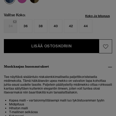
Valitse Koko:
Koko Ja Istuvuus
34
36
38
40
42
44
LISÄÄ OSTOSKORIIN
Muokkaajan huomautukset
Tee näyttävä sisääntulo
niskalenkkimallisella paljettikoristeisella
midimekolla
. Tämä häikäisevän upea mekko on vaivaton tapa kohottaa
juhla-asusi uudelle tasolle. Paljetein päällystetty midimekko ottaa rohkeasti
kantaa säilyttäen kuitenkin elegantin ilmeen, joten voit tuntea olosi
itsevarmaksi niin baaritiskillä kuin tanssilattiallakin.
Kapea malli – vartalonmyötäisempi malli luo tyköistuvamman tyylin
Midipituus
Hihaton malli
T-mallinen selkäosa
Kokovuori