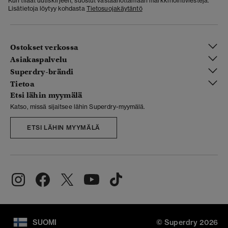
Kun tilaat uutiskirjeen, suostut vastaanottamaan markkinointiviestejä.
Lisätietoja löytyy kohdasta
Tietosuojakäytäntö
Ostokset verkossa
Asiakaspalvelu
Superdry-brändi
Tietoa
Etsi lähin myymälä
Katso, missä sijaitsee lähin Superdry-myymälä.
ETSI LÄHIN MYYMÄLÄ
SUOMI
© Superdry 2026