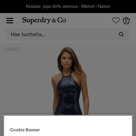
Kesäae- jopa 50% alennus -
Miehet
|
Naiset
0
MEKOT
Cookie Banner