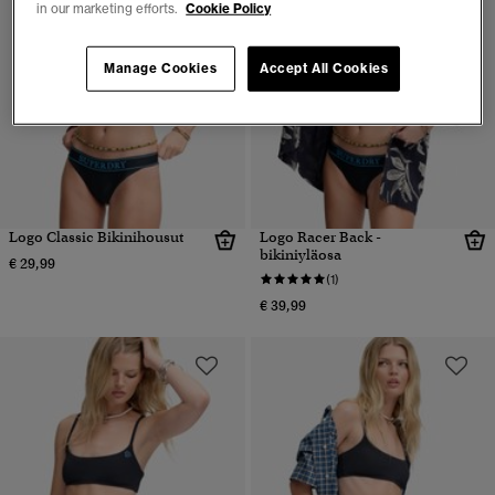
in our marketing efforts.
Cookie Policy
Manage Cookies
Accept All Cookies
Logo Classic Bikinihousut
Logo Racer Back -
bikiniyläosa
€ 29,99
(1)
€ 39,99