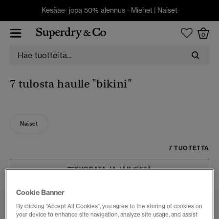
Kesäae- jopa 50% alennus -
Miehet
|
Naiset
0
7 tulosta haulle
"bikini"
Naiset
7 TUOTETTA
SUODATA JA JÄRJESTÄ
Cookie Banner
By clicking “Accept All Cookies”, you agree to the storing of cookies on
your device to enhance site navigation, analyze site usage, and assist