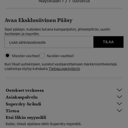
Näytetään 7 / 7 tuotetta
Avaa Eksklusiivinen Pääsy
Saat pääsyn: kulissien takana kampanjoihin, yhteistyöhön, uusiin
tuotteisiin ja myyntiin.
TILAA
Miesten vaatteet
Naisten vaatteet
Kun tilaat uutiskirjeen, suostut vastaanottamaan markkinointiviestejä.
Lisätietoja löytyy kohdasta
Tietosuojakäytäntö
Ostokset verkossa
Asiakaspalvelu
Superdry-brändi
Tietoa
Etsi lähin myymälä
Katso, missä sijaitsee lähin Superdry-myymälä.