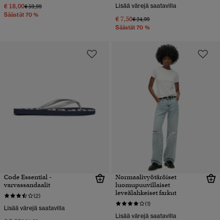
€ 18,00
Lisää värejä saatavilla
Hinta alennettu hinnasta
hintaan
€ 59,99
Säästät 70 %
€ 7,50
Hinta alennettu hinnasta
hintaan
€ 24,99
Säästät 70 %
Code Essential -
Normaalivyötäröiset
varvassandaalit
luomupuuvillaiset
leveälahkeiset farkut
(2)
(1)
Lisää värejä saatavilla
Lisää värejä saatavilla