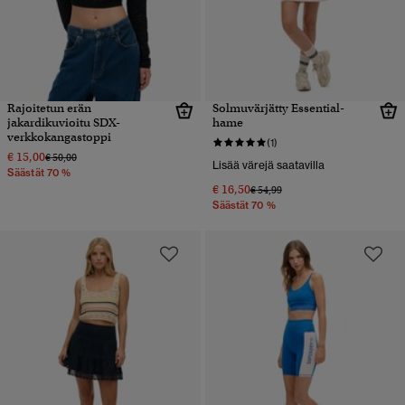
Rajoitetun erän
Solmuvärjätty Essential-
jakardikuvioitu SDX-
hame
verkkokangastoppi
(1)
€ 15,00
Hinta alennettu hinnasta
hintaan
€ 50,00
Lisää värejä saatavilla
Säästät 70 %
€ 16,50
Hinta alennettu hinnasta
hintaan
€ 54,99
Säästät 70 %