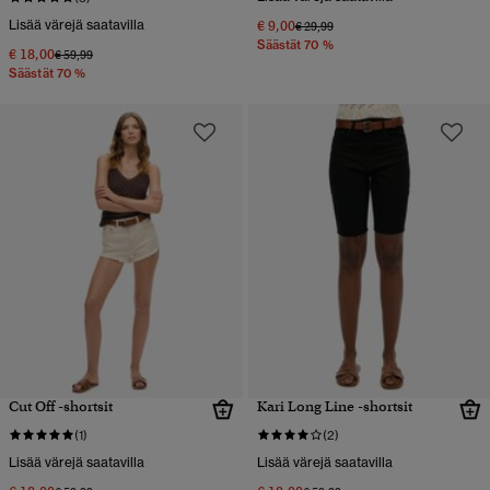
Lisää värejä saatavilla
€ 9,00
Hinta alennettu hinnasta
hintaan
€ 29,99
Säästät 70 %
€ 18,00
Hinta alennettu hinnasta
hintaan
€ 59,99
Säästät 70 %
Cut Off -shortsit
Kari Long Line -shortsit
(1)
(2)
Lisää värejä saatavilla
Lisää värejä saatavilla