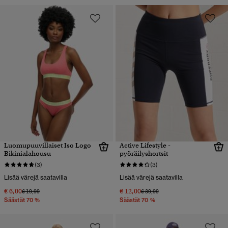
Luomupuuvillaiset Iso Logo
Active Lifestyle -
Bikinialahousu
pyöräilyshortsit
(3)
(3)
Lisää värejä saatavilla
Lisää värejä saatavilla
€ 6,00
€ 12,00
Hinta alennettu hinnasta
hintaan
Hinta alennettu hinnasta
hintaan
€ 19,99
€ 39,99
Säästät 70 %
Säästät 70 %