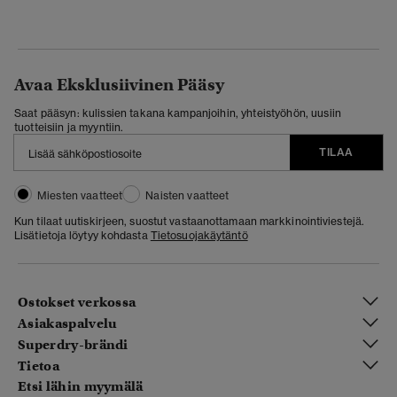
Avaa Eksklusiivinen Pääsy
Saat pääsyn: kulissien takana kampanjoihin, yhteistyöhön, uusiin
tuotteisiin ja myyntiin.
TILAA
Miesten vaatteet
Naisten vaatteet
Kun tilaat uutiskirjeen, suostut vastaanottamaan markkinointiviestejä.
Lisätietoja löytyy kohdasta
Tietosuojakäytäntö
Ostokset verkossa
Asiakaspalvelu
Superdry-brändi
Tietoa
Etsi lähin myymälä