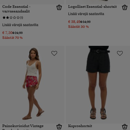
Code Essential -
Logolliset Essential-shortsit
varvassandaalit
Lisää värejä saatavilla
(1)
€ 38,49
Hinta alennettu hinnasta
hintaan
€ 54,99
Lisää värejä saatavilla
Säästät 30 %
€ 7,50
Hinta alennettu hinnasta
hintaan
€ 24,99
Säästät 70 %
Painokuvioidut Vintage
Kuproshortsit