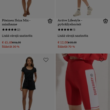
Pitsinen Ibiza Mix -
Active Lifestyle -
minihame
pyöräilyshortsit
(2)
(1)
Lisää värejä saatavilla
Lisää värejä saatavilla
€ 45,49
€ 12,00
Hinta alennettu hinnasta
hintaan
Hinta alennettu hinnasta
hintaan
€ 64,99
€ 39,99
Säästät 30 %
Säästät 70 %