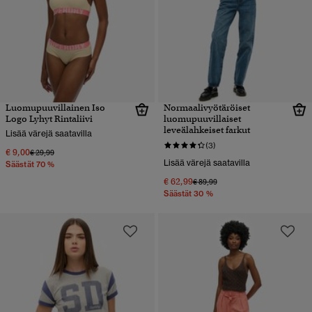
Luomupuuvillainen Iso
Normaalivyötäröiset
Logo Lyhyt Rintaliivi
luomupuuvillaiset
leveälahkeiset farkut
Lisää värejä saatavilla
(3)
€ 9,00
Hinta alennettu hinnasta
hintaan
€ 29,99
Lisää värejä saatavilla
Säästät 70 %
€ 62,99
Hinta alennettu hinnasta
hintaan
€ 89,99
Säästät 30 %