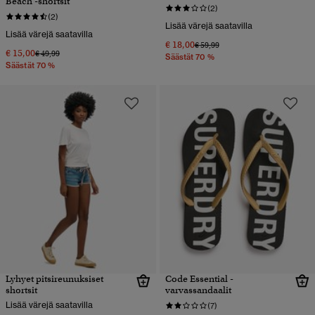
Beach -shortsit
(2)
(2)
Lisää värejä saatavilla
Lisää värejä saatavilla
€ 18,00
Hinta alennettu hinnasta
hintaan
€ 59,99
€ 15,00
Hinta alennettu hinnasta
hintaan
€ 49,99
Säästät 70 %
Säästät 70 %
Lyhyet pitsireunuksiset
Code Essential -
shortsit
varvassandaalit
Lisää värejä saatavilla
(7)