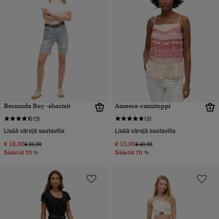
Bermuda Boy -shortsit
Ameera-camitoppi
(5)
(3)
Lisää värejä saatavilla
Lisää värejä saatavilla
€ 18,00
€ 15,00
Hinta alennettu hinnasta
hintaan
Hinta alennettu hinnasta
hintaan
€ 59,99
€ 49,99
Säästät 70 %
Säästät 70 %