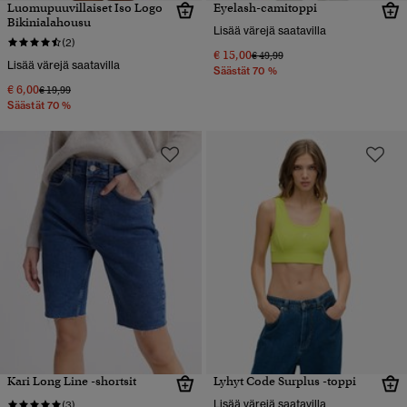
Luomupuuvillaiset Iso Logo
Eyelash-camitoppi
Bikinialahousu
Lisää värejä saatavilla
(2)
€ 15,00
Hinta alennettu hinnasta
hintaan
€ 49,99
Lisää värejä saatavilla
Säästät 70 %
€ 6,00
Hinta alennettu hinnasta
hintaan
€ 19,99
Säästät 70 %
Kari Long Line -shortsit
Lyhyt Code Surplus -toppi
Lisää värejä saatavilla
(3)