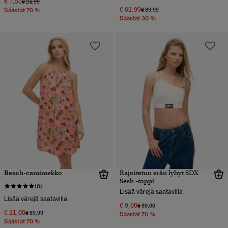
€ 7,50
Hinta alennettu hinnasta
hintaan
€ 24,99
€ 62,99
Hinta alennettu hinnasta
hintaan
€ 89,99
Säästät 70 %
Säästät 30 %
Beach-camimekko
Rajoitetun erän lyhyt SDX
Sesh -toppi
(8)
Lisää värejä saatavilla
Lisää värejä saatavilla
€ 9,00
Hinta alennettu hinnasta
hintaan
€ 30,00
€ 21,00
Hinta alennettu hinnasta
hintaan
€ 69,99
Säästät 70 %
Säästät 70 %