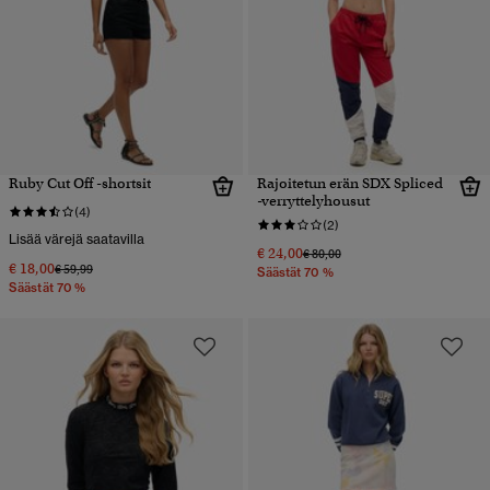
Ruby Cut Off -shortsit
Rajoitetun erän SDX Spliced
-verryttelyhousut
(4)
(2)
Lisää värejä saatavilla
€ 24,00
Hinta alennettu hinnasta
hintaan
€ 80,00
€ 18,00
Hinta alennettu hinnasta
hintaan
€ 59,99
Säästät 70 %
Säästät 70 %