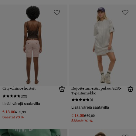
City-chinoshortsit
Rajoitetun erän paksu SDX-
T-paitamekko
(22)
(1)
Lisää värejä saatavilla
Lisää värejä saatavilla
€ 18,00
Hinta alennettu hinnasta
hintaan
€ 59,99
€ 18,00
Hinta alennettu hinnasta
hintaan
€ 60,00
Säästät 70 %
Säästät 70 %