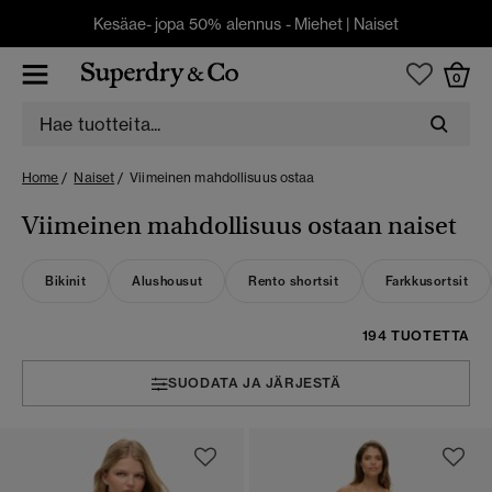
Kesäae- jopa 50% alennus -
Miehet
|
Naiset
0
Home
Naiset
Viimeinen mahdollisuus ostaa
Viimeinen mahdollisuus ostaan naiset
Bikinit
Alushousut
Rento shortsit
Farkkusortsit
194 TUOTETTA
SUODATA JA JÄRJESTÄ