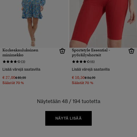
Korkeakauluksinen
Sportstyle Essential -
minimekko
pyöräilyshortsit
(3)
(6)
Lisää värejä saatavilla
Lisää värejä saatavilla
€ 27,00
€ 10,50
Hinta alennettu hinnasta
hintaan
Hinta alennettu hinnasta
hintaan
€ 89,99
€ 34,99
Säästät 70 %
Säästät 70 %
Näytetään 48 / 194 tuotetta
NÄYTÄ LISÄÄ