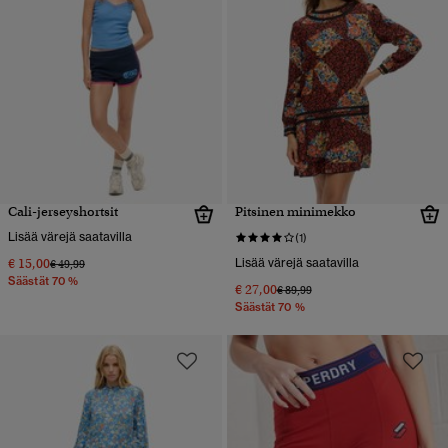
Cali-jerseyshortsit
Pitsinen minimekko
Lisää värejä saatavilla
(1)
€ 15,00
Lisää värejä saatavilla
Hinta alennettu hinnasta
hintaan
€ 49,99
Säästät 70 %
€ 27,00
Hinta alennettu hinnasta
hintaan
€ 89,99
Säästät 70 %