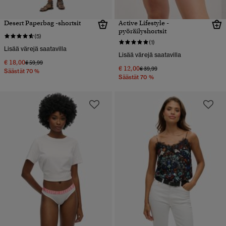
Desert Paperbag -shortsit
Active Lifestyle -
pyöräilyshortsit
(5)
(1)
Lisää värejä saatavilla
Lisää värejä saatavilla
€ 18,00
Hinta alennettu hinnasta
hintaan
€ 59,99
€ 12,00
Hinta alennettu hinnasta
hintaan
€ 39,99
Säästät 70 %
Säästät 70 %