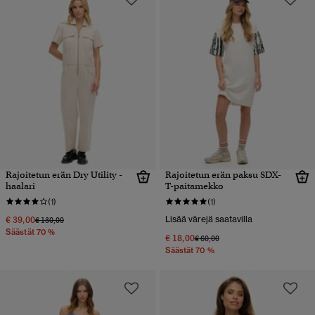
Rajoitetun erän Dry Utility -
Rajoitetun erän paksu SDX-
haalari
T-paitamekko
(1)
(1)
€ 39,00
Lisää värejä saatavilla
Hinta alennettu hinnasta
hintaan
€ 130,00
Säästät 70 %
€ 18,00
Hinta alennettu hinnasta
hintaan
€ 60,00
Säästät 70 %