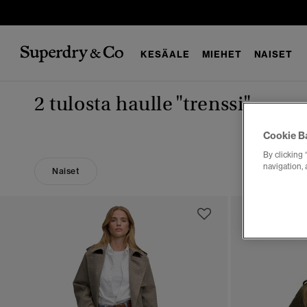
KESÄALE
MIEHET
NAISET
2 tulosta haulle
"trenssi"
Cookie B
By clicking 
navigation, 
Naiset