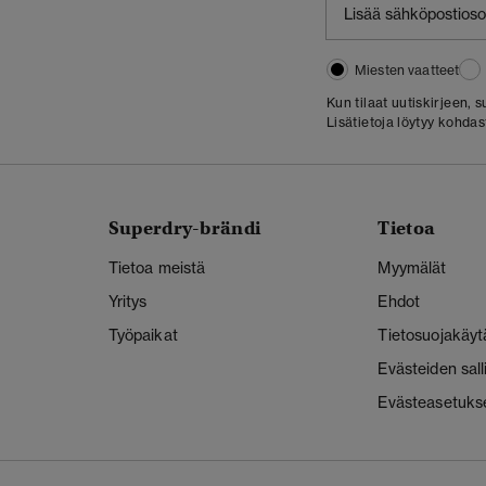
Miesten vaatteet
Kun tilaat uutiskirjeen,
Lisätietoja löytyy kohda
Superdry-brändi
Tietoa
Tietoa meistä
Myymälät
Yritys
Ehdot
Työpaikat
Tietosuojakäyt
Evästeiden sal
Evästeasetuks