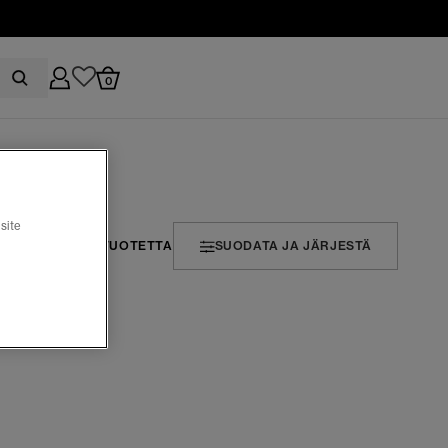
0
site
2 TUOTETTA
SUODATA JA JÄRJESTÄ