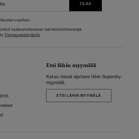
TILAA
Naisten vaatteet
 suostut vastaanottamaan markkinointiviestejä.
sta
Tietosuojakäytäntö
Etsi lähin myymälä
Katso, missä sijaitsee lähin Superdry-
myymälä.
äntö
ETSI LÄHIN MYYMÄLÄ
liminen
et