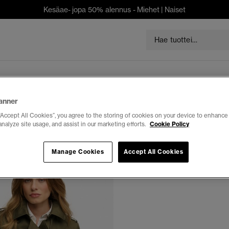
Kesäae- jopa 50% alennus -
Miehet
|
Naiset
anner
“Accept All Cookies”, you agree to the storing of cookies on your device to enhance 
analyze site usage, and assist in our marketing efforts.
Cookie Policy
Manage Cookies
Accept All Cookies