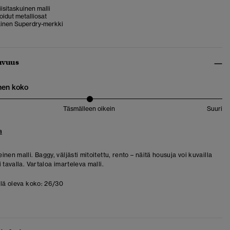
iisitaskuinen malli
idut metalliosat
inen Superdry-merkki
uvuus
nen koko
Täsmälleen oikein
Suuri
a
nen malli. Baggy, väljästi mitoitettu, rento – näitä housuja voi kuvailla
 tavalla. Vartaloa imarteleva malli.
llä oleva koko:
26/30