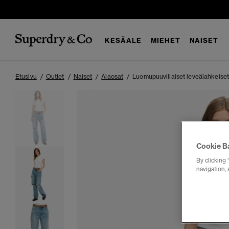
KESÄALE
MIEHET
NAISET
Etusivu
Outlet
Naiset
Alaosat
Luomupuuvillaiset leveälahkeiset
Cookie B
By clicking 
navigation, 