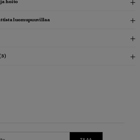
 ja hoito
ttista luomupuuvillaa
(3)
TILAA