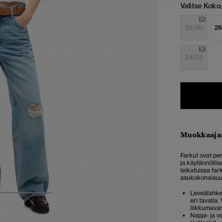
Valitse Koko:
26/30
26
34/32
Muokkaaja
Farkut ovat per
ja käytännöllis
leikatuissa far
asukokonaisuud
Leveälahkei
3
4
5
eri tavalla
liikkumava
Nappi- ja v