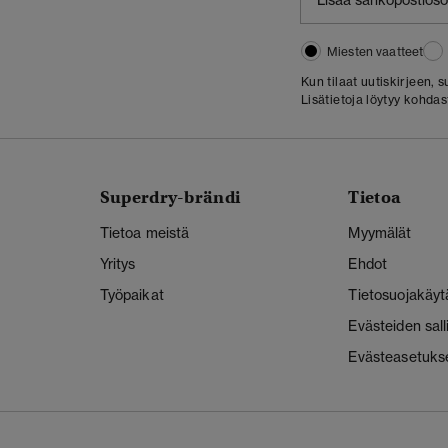
Miesten vaatteet
Kun tilaat uutiskirjeen,
Lisätietoja löytyy kohda
Superdry-brändi
Tietoa
Tietoa meistä
Myymälät
Yritys
Ehdot
Työpaikat
Tietosuojakäyt
Evästeiden sal
Evästeasetuks