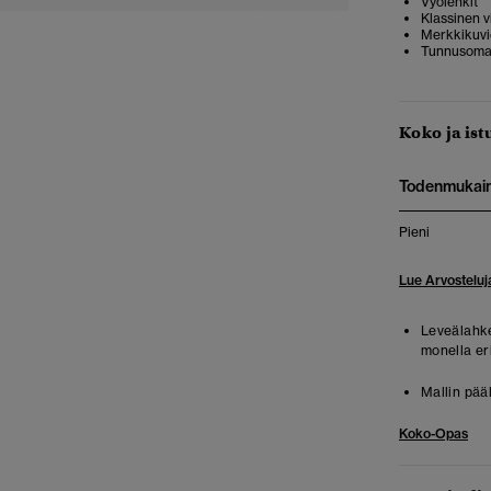
Vyölenkit
Klassinen v
Merkkikuvio
Tunnusoma
Koko ja ist
Todenmukai
Pieni
Lue Arvosteluj
Leveälahkei
monella eri
Mallin pää
Koko-Opas