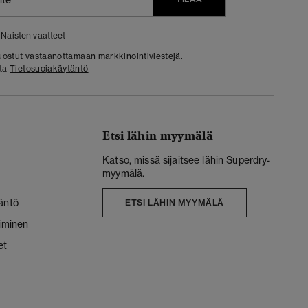
Naisten vaatteet
 suostut vastaanottamaan markkinointiviestejä.
sta
Tietosuojakäytäntö
Etsi lähin myymälä
Katso, missä sijaitsee lähin Superdry-
myymälä.
äntö
ETSI LÄHIN MYYMÄLÄ
liminen
et