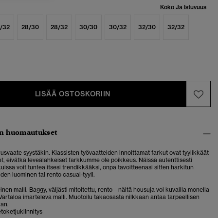
Koko Ja Istuvuus
/32
28/30
28/32
30/30
30/32
32/30
32/32
LISÄÄ OSTOSKORIIN
n huomautukset
usvaate syystäkin. Klassisten työvaatteiden innoittamat farkut ovat tyylikkäät
et, eivätkä leveälahkeiset farkkumme ole poikkeus. Näissä autenttisesti
kuissa voit tuntea itsesi trendikkääksi, onpa tavoitteenasi sitten harkitun
en luominen tai rento casual-tyyli.
nen malli. Baggy, väljästi mitoitettu, rento – näitä housuja voi kuvailla monella
. Vartaloa imarteleva malli. Muotoilu takaosasta nilkkaan antaa tarpeellisen
ran.
etoketjukiinnitys