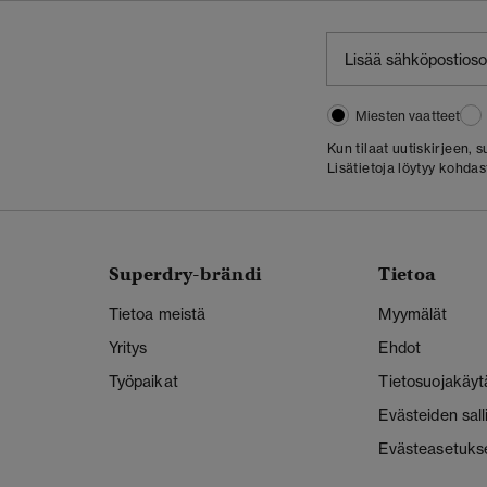
Miesten vaatteet
Kun tilaat uutiskirjeen,
Lisätietoja löytyy kohda
Superdry-brändi
Tietoa
Tietoa meistä
Myymälät
Yritys
Ehdot
Työpaikat
Tietosuojakäyt
Evästeiden sal
Evästeasetuks