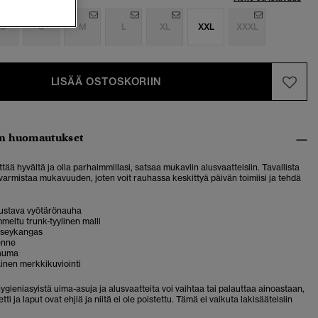
S
S
M
L
XL
XXL
XXXL
LISÄÄ OSTOSKORIIN
n huomautukset
tää hyvältä ja olla parhaimmillasi, satsaa mukaviin alusvaatteisiin. Tavallista
varmistaa mukavuuden, joten voit rauhassa keskittyä päivän toimiisi ja tehdä
ustava vyötärönauha
eltu trunk-tyylinen malli
rseykangas
enne
sauma
nen merkkikuviointi
gieniasyistä uima-asuja ja alusvaatteita voi vaihtaa tai palauttaa ainoastaan,
tti ja laput ovat ehjiä ja niitä ei ole poistettu. Tämä ei vaikuta lakisääteisiin