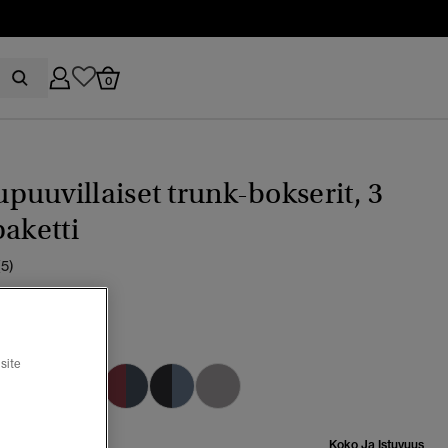
0
uuvillaiset trunk-bokserit, 3
paketti
(5)
site
valittu
Koko Ja Istuvuus