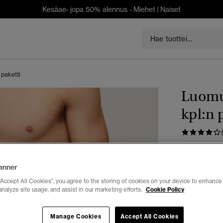
Kesäae- jopa 50% alennus -
Miehet
|
Naiset
 paketti
Luomup
kpl:n 
€ 34,99
anner
Väri:
musta
“Accept All Cookies”, you agree to the storing of cookies on your device to enhance 
analyze site usage, and assist in our marketing efforts.
Cookie Policy
Manage Cookies
Accept All Cookies
Valitse Koko: