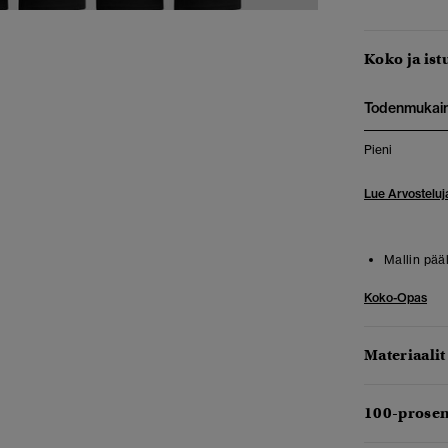
Koko ja ist
Todenmukai
Pieni
Lue Arvosteluj
Mallin pää
Koko-Opas
Materiaalit
100-prosen