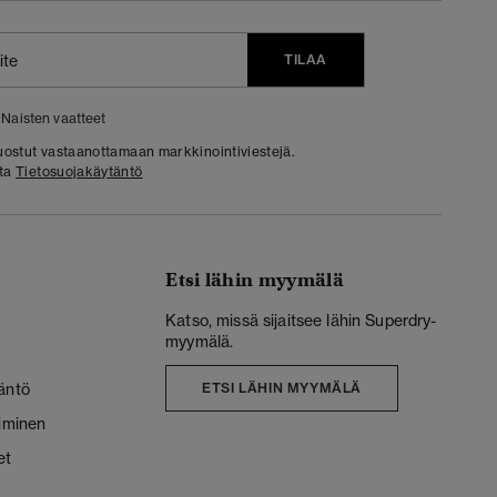
TILAA
Naisten vaatteet
 suostut vastaanottamaan markkinointiviestejä.
sta
Tietosuojakäytäntö
Etsi lähin myymälä
Katso, missä sijaitsee lähin Superdry-
myymälä.
äntö
ETSI LÄHIN MYYMÄLÄ
liminen
et