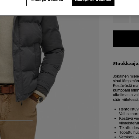
Valitse Koko:
XXS
X
Muokkaaja
Jokainen miele
sinut lämpimän
Kestävästä mat
kumppani minne
ulkoilmasta va
sään viiletessä
Rento istuvu
Valitse nor
Kestävä ved
viimeistelyl
3
4
5
Tikattu des
Topattu hup
Vetoketju- 