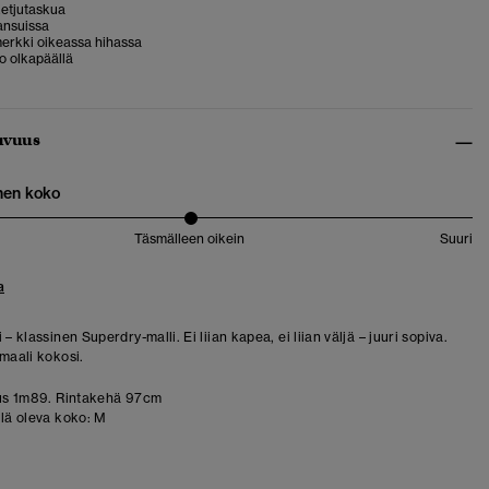
ketjutaskua
ansuissa
erkki oikeassa hihassa
go olkapäällä
uvuus
nen koko
Täsmälleen oikein
Suuri
a
 – klassinen Superdry-malli. Ei liian kapea, ei liian väljä – juuri sopiva.
rmaali kokosi.
us 1m89. Rintakehä 97cm
llä oleva koko:
M