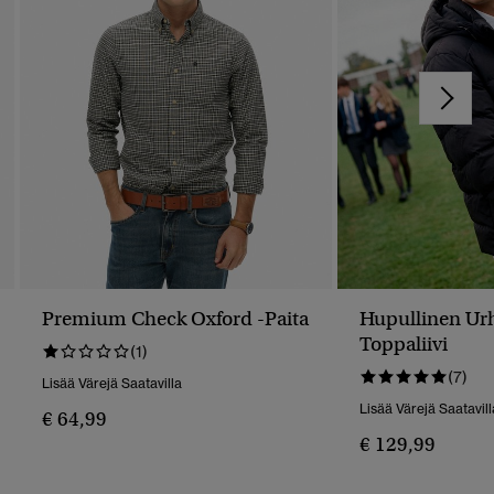
Premium Check Oxford -paita
Hupullinen Urh
Toppaliivi
(1)
(7)
Lisää Värejä Saatavilla
Lisää Värejä Saatavill
€ 64,99
€ 129,99