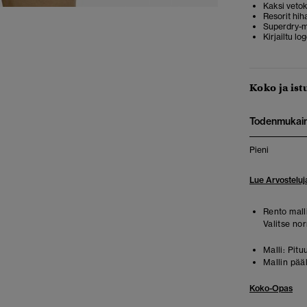
Kaksi veto
Resorit hih
Superdry-m
Kirjailtu lo
Koko ja ist
Todenmukai
Pieni
Lue Arvosteluj
Rento malli
Valitse no
Malli:
Pitu
Mallin pää
Koko-Opas