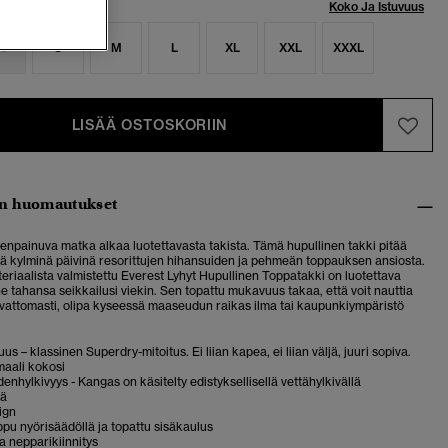
Koko Ja Istuvuus
S
S
M
L
XL
XXL
XXXL
LISÄÄ OSTOSKORIIN
n huomautukset
enpainuva matka alkaa luotettavasta takista. Tämä hupullinen takki pitää
ä kylminä päivinä resorittujen hihansuiden ja pehmeän toppauksen ansiosta.
eriaalista valmistettu Everest Lyhyt Hupullinen Toppatakki on luotettava
 tahansa seikkailusi viekin. Sen topattu mukavuus takaa, että voit nauttia
ivattomasti, olipa kyseessä maaseudun raikas ilma tai kaupunkiympäristö
.
us – klassinen Superdry-mitoitus. Ei liian kapea, ei liian väljä, juuri sopiva.
maali kokosi
enhylkivyys - Kangas on käsitelty edistyksellisellä vettähylkivällä
lä
ign
pu nyörisäädöllä ja topattu sisäkaulus
ja nepparikiinnitys