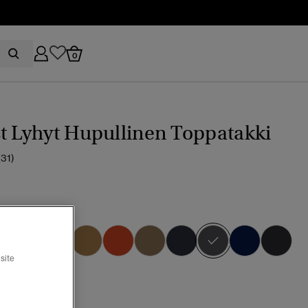
0
t Lyhyt Hupullinen Toppatakki
(31)
9
l
valittu
site