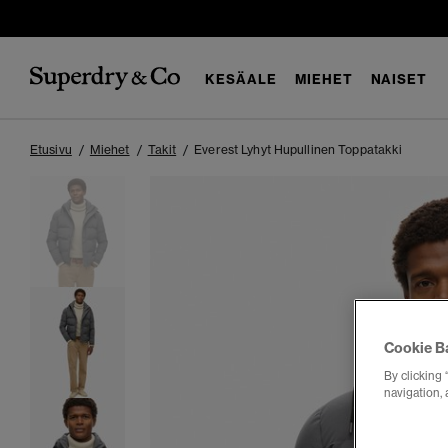
KESÄALE
MIEHET
NAISET
Etusivu
Miehet
Takit
Everest Lyhyt Hupullinen Toppatakki
Cookie B
By clicking 
navigation, 