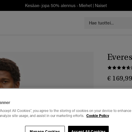
Kesäae- jopa 50% alennus -
Miehet
|
Naiset
Everes
€ 169,9
Väri:
charcoa
anner
“Accept All Cookies”, you agree to the storing of cookies on your device to enhance 
analyze site usage, and assist in our marketing efforts.
Cookie Policy
Manage Cookies
Accept All Cookies