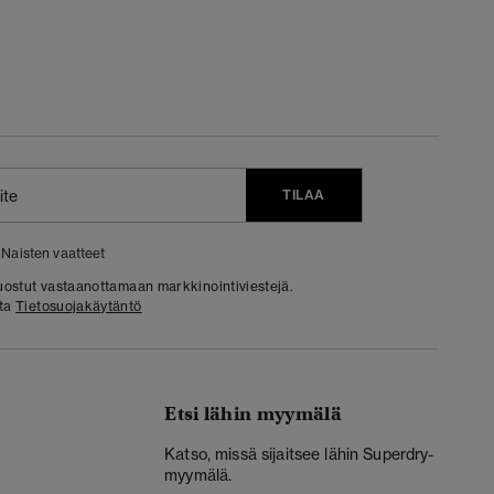
TILAA
Naisten vaatteet
 suostut vastaanottamaan markkinointiviestejä.
sta
Tietosuojakäytäntö
Etsi lähin myymälä
Katso, missä sijaitsee lähin Superdry-
myymälä.