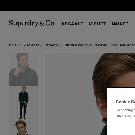
KESÄALE
MIEHET
NAISET
Etusivu
Miehet
Puserot
Puuvillainen puolivetoketjullinen neulepai
Cookie B
By clicking 
navigation, 