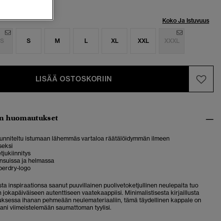
Koko Ja Istuvuus
S
S
M
L
XL
XXL
XXXL
LISÄÄ OSTOSKORIIN
n huomautukset
suunniteltu istumaan lähemmäs vartaloa räätälöidymmän ilmeen
seksi
tjukiinnitys
nsuissa ja helmassa
uperdry-logo
ta inspiraationsa saanut puuvillainen puolivetoketjullinen neulepaita tuo
un jokapäiväiseen autenttiseen vaatekaappiisi.
Minimalistisesta kirjaillusta
uksessa ihanan pehmeään neulemateriaaliin, tämä täydellinen kappale on
ani viimeistelemään saumattoman tyylisi.