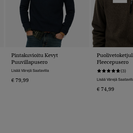
Pintakuvioitu Kevyt
Puolivetoketju
Puuvillapusero
Fleecepusero
Lisää Värejä Saatavilla
(3)
€ 79,99
Lisää Värejä Saatavill
€ 74,99