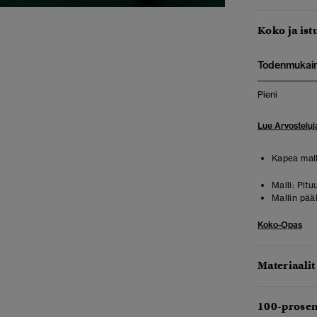
Koko ja ist
Todenmukai
Pieni
Lue Arvosteluj
Kapea mall
Malli:
Pitu
Mallin pää
Koko-Opas
Materiaalit
100-prosen