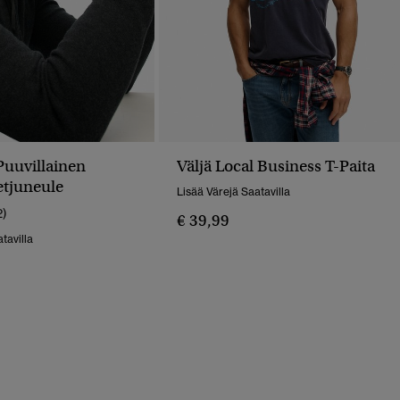
Puuvillainen
Väljä Local Business T-Paita
etjuneule
Lisää Värejä Saatavilla
2)
€ 39,99
tavilla