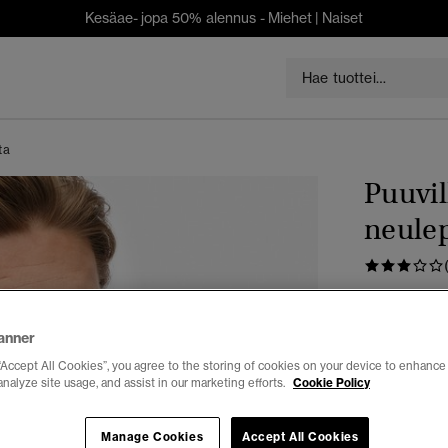
Kesäae- jopa 50% alennus -
Miehet
|
Naiset
ta
Puuvil
neulep
€ 89,99
anner
Väri:
forest 
“Accept All Cookies”, you agree to the storing of cookies on your device to enhance 
analyze site usage, and assist in our marketing efforts.
Cookie Policy
Manage Cookies
Accept All Cookies