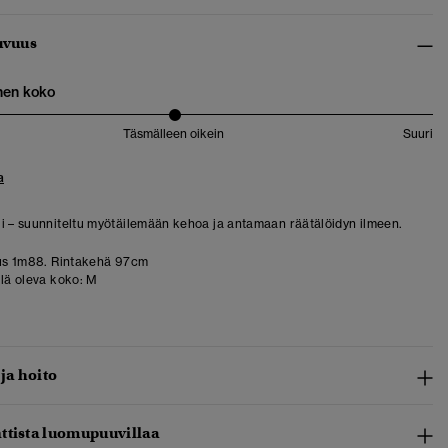
uvuus
nen koko
Täsmälleen oikein
Suuri
a
i – suunniteltu myötäilemään kehoa ja antamaan räätälöidyn ilmeen.
us 1m88. Rintakehä 97cm
llä oleva koko:
M
 ja hoito
ttista luomupuuvillaa