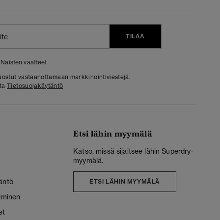
TILAA
Naisten vaatteet
 suostut vastaanottamaan markkinointiviestejä.
sta
Tietosuojakäytäntö
Etsi lähin myymälä
Katso, missä sijaitsee lähin Superdry-
myymälä.
äntö
ETSI LÄHIN MYYMÄLÄ
liminen
et