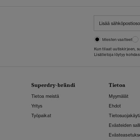
Miesten vaatteet
Kun tilaat uutiskirjeen,
Lisätietoja löytyy kohda
Superdry-brändi
Tietoa
Tietoa meistä
Myymälät
Yritys
Ehdot
Työpaikat
Tietosuojakäyt
Evästeiden sal
Evästeasetuks