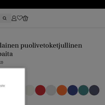
0
lainen puolivetoketjullinen
aita
(2)
green
valittu
site