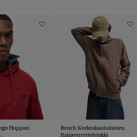
Logo Huppari
Bench Korkeakauluksinen
Raitaverryttelytakki
1)