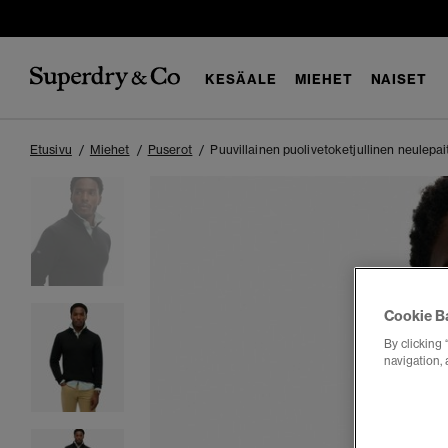
KESÄALE
MIEHET
NAISET
Etusivu
Miehet
Puserot
Puuvillainen puolivetoketjullinen neulepai
Cookie B
By clicking 
navigation, 