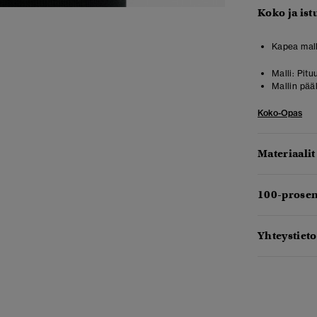
Koko ja ist
Kapea mall
Malli:
Pitu
Mallin pää
Koko-Opas
Materiaalit
100-prosen
Yhteystieto