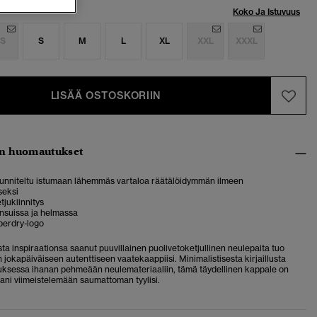
Koko Ja Istuvuus
S
S
M
L
XL
XXL
XXXL
LISÄÄ OSTOSKORIIN
n huomautukset
suunniteltu istumaan lähemmäs vartaloa räätälöidymmän ilmeen
seksi
tjukiinnitys
nsuissa ja helmassa
uperdry-logo
ta inspiraationsa saanut puuvillainen puolivetoketjullinen neulepaita tuo
un jokapäiväiseen autenttiseen vaatekaappiisi.
Minimalistisesta kirjaillusta
uksessa ihanan pehmeään neulemateriaaliin, tämä täydellinen kappale on
ani viimeistelemään saumattoman tyylisi.