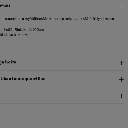
uvuus
i – suunniteltu myötäilemään kehoa ja antamaan räätälöidyn ilmeen.
us 1m89. Rintakehä 102cm
llä oleva koko:
M
 ja hoito
ttista luomupuuvillaa