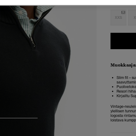
Valitse Koko:
XXS
X
Muokkaaja
Slim fit – 
saavuttami
Puolivetoke
Resori hiha
Kirjailtu S
Vintage-neuleis
ylellisen tunn
logosta rintam
loistava kumpp
4
5
6