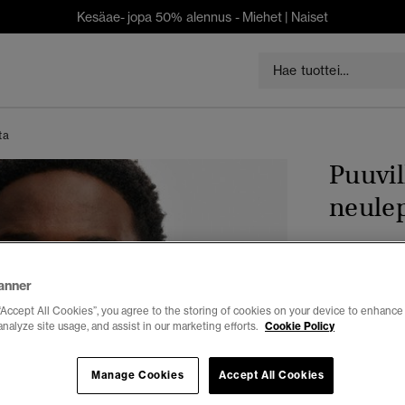
Kesäae- jopa 50% alennus -
Miehet
|
Naiset
ta
Puuvil
neulep
€ 89,99
anner
Väri:
musta
“Accept All Cookies”, you agree to the storing of cookies on your device to enhance 
analyze site usage, and assist in our marketing efforts.
Cookie Policy
Manage Cookies
Accept All Cookies