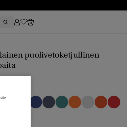
0
lainen puolivetoketjullinen
aita
valittu
site