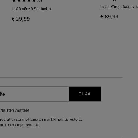
Lisää Värejä Saatavill
Lisää Värejä Saatavilla
€ 89,99
€ 29,99
TILAA
Naisten vaatteet
 suostut vastaanottamaan markkinointiviestejä.
sta
Tietosuojakäytäntö