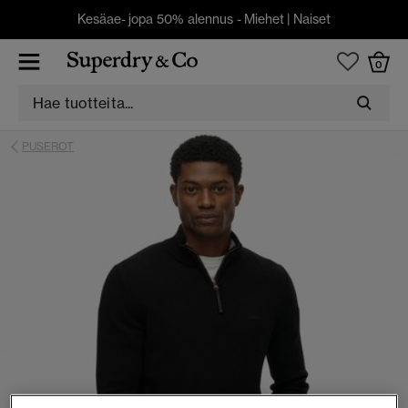
Kesäae- jopa 50% alennus -
Miehet
|
Naiset
0
PUSEROT