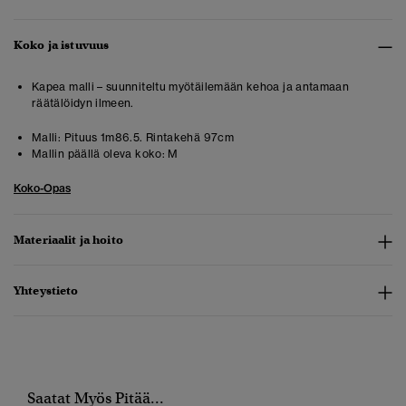
Koko ja istuvuus
Kapea malli – suunniteltu myötäilemään kehoa ja antamaan
räätälöidyn ilmeen.
Malli:
Pituus 1m86.5. Rintakehä 97cm
Mallin päällä oleva koko:
M
Koko-Opas
Materiaalit ja hoito
Yhteystieto
Saatat Myös Pitää...