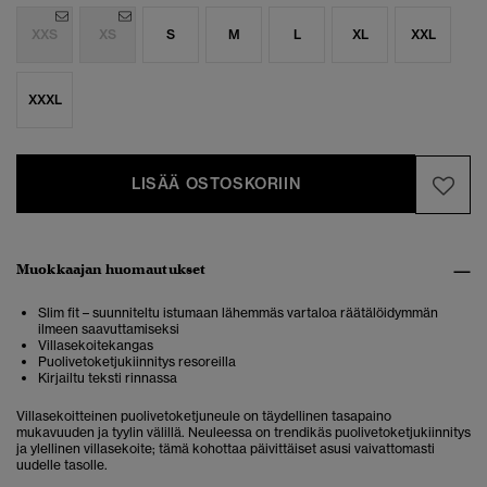
XXS
XS
S
M
L
XL
XXL
XXXL
LISÄÄ OSTOSKORIIN
Muokkaajan huomautukset
Slim fit – suunniteltu istumaan lähemmäs vartaloa räätälöidymmän
ilmeen saavuttamiseksi
Villasekoitekangas
Puolivetoketjukiinnitys resoreilla
Kirjailtu teksti rinnassa
Villasekoitteinen puolivetoketjuneule on täydellinen tasapaino
mukavuuden ja tyylin välillä. Neuleessa on trendikäs puolivetoketjukiinnitys
ja ylellinen villasekoite; tämä kohottaa päivittäiset asusi vaivattomasti
uudelle tasolle.