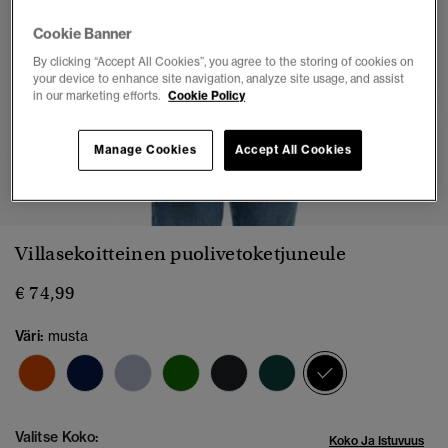
Cookie Banner
By clicking “Accept All Cookies”, you agree to the storing of cookies on
your device to enhance site navigation, analyze site usage, and assist
in our marketing efforts.
Cookie Policy
Manage Cookies
Accept All Cookies
1
2
3
4
5
6
Villasekoitteinen puolivetoketjuneule
€ 74,99
Väri:
musta
valittu
Valitse Koko:
Koko Ja Istuvuus