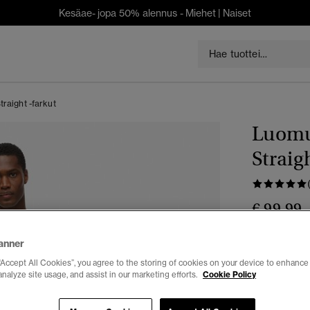
Kesäae- jopa 50% alennus -
Miehet
|
Naiset
traight -farkut
Luomup
Straig
€ 99,99
Väri:
elkhorn
anner
“Accept All Cookies”, you agree to the storing of cookies on your device to enhance 
analyze site usage, and assist in our marketing efforts.
Cookie Policy