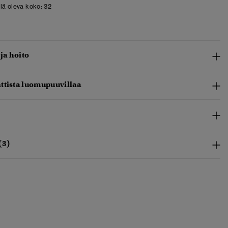
llä oleva koko:
32
 ja hoito
ttista luomupuuvillaa
(3)