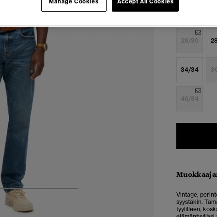
Manage Cookies
Accept All Cookies
Valitse Koko:
28/30
2
34/34
3
40/34
Muokkaaja
5
6
7
8
Vintage, perint
syystäkin. Tämä
tyylilleen, kos
elämäntyyliäsi 