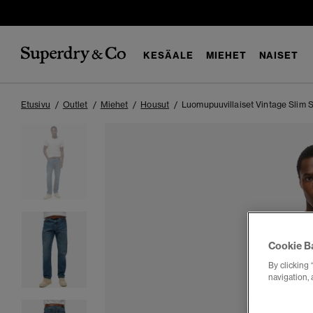
KESÄALE
MIEHET
NAISET
Etusivu
Outlet
Miehet
Housut
Luomupuuvillaiset Vintage Slim S
Cookie B
By clicking 
navigation, 