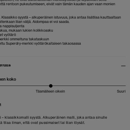
että rentoon pukeutumiseen, eivät vain tämän kauden ajan vaan monien
. Klassikko syystä – alkuperäinen istuvuus, joka antaa lisätilaa kauttaaltaan
itenkaan liian väljä. Aidompaa ei voi saada.
ja nappisuljenta
askua, mukaan lukien kolikkoasku
set vyötärö
erkki ommeltuna takataskuun
ltu Superdry-merkki vyötärökaitaleen takaosassa
uvuus
nen koko
Täsmälleen oikein
Suuri
a
 – klassikkomalli syystä. Alkuperäinen malli, joka antaa sinulle
ä tilaa ilman, että ovat pussimaiset tai liian löysät.