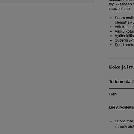
tyylikkääseen 
vuosien ajan.
Suora malli
olematta ku
Vetoketju- 
Viisi ulkot
Vyölenkilli
Superdry-m
Suuri omme
Koko ja ist
Todenmukai
Pieni
Lue Arvosteluj
Suora malli
ylimääräist