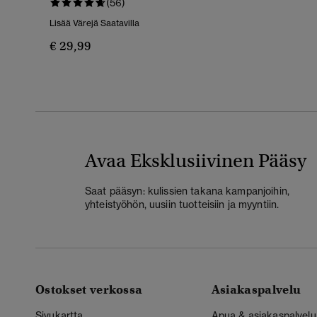
(56)
Lisää Värejä Saatavilla
€ 29,99
Avaa Eksklusiivinen Pääsy
Saat pääsyn: kulissien takana kampanjoihin,
yhteistyöhön, uusiin tuotteisiin ja myyntiin.
Ostokset verkossa
Asiakaspalvelu
Sivukartta
Apua & asiakaspalvelu