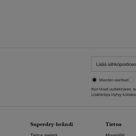
Miesten vaatteet
Kun tilaat uutiskirjeen,
Lisätietoja löytyy kohda
Superdry-brändi
Tietoa
Tietoa meistä
Myymälät