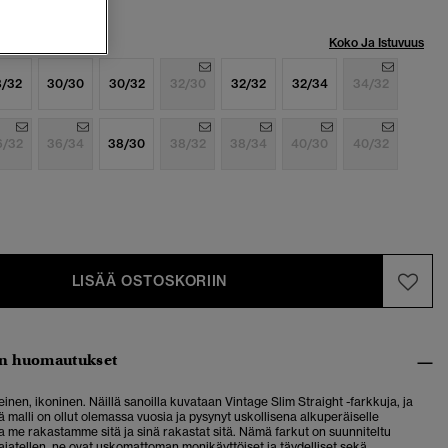
Koko Ja Istuvuus
8/32
30/30
30/32
32/30
32/32
32/34
34/32
6/32
36/34
38/30
38/32
38/34
40/30
40/32
LISÄÄ OSTOSKORIIN
n huomautukset
einen, ikoninen. Näillä sanoilla kuvataan Vintage Slim Straight -farkkuja, ja
 malli on ollut olemassa vuosia ja pysynyt uskollisena alkuperäiselle
ka me rakastamme sitä ja sinä rakastat sitä. Nämä farkut on suunniteltu
ajatellen, ne ovat uskomattoman monikäyttöiset ja täydelliset sekä