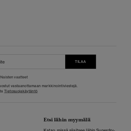
TILAA
Naisten vaatteet
 suostut vastaanottamaan markkinointiviestejä.
sta
Tietosuojakäytäntö
Etsi lähin myymälä
Katso, missä sijaitsee lähin Superdry-