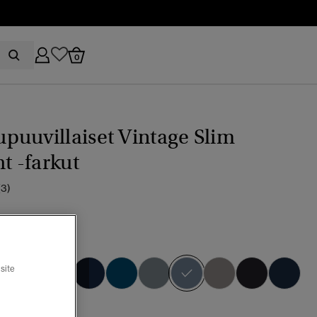
0
uuvillaiset Vintage Slim
ht -farkut
(3)
 mid blue
valittu
site