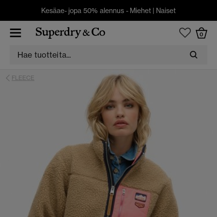
Kesäae- jopa 50% alennus -
Miehet
|
Naiset
0
FLEECE