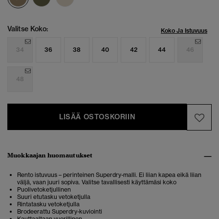
Valitse Koko:
Koko Ja Istuvuus
34
36
38
40
42
44
46
48
LISÄÄ OSTOSKORIIN
Muokkaajan huomautukset
Rento istuvuus – perinteinen Superdry-malli. Ei liian kapea eikä liian
väljä, vaan juuri sopiva. Valitse tavallisesti käyttämäsi koko
Puolivetoketjullinen
Suuri etutasku vetoketjulla
Rintatasku vetoketjulla
Brodeerattu Superdry-kuviointi
Kauttaaltaan vuorillinen