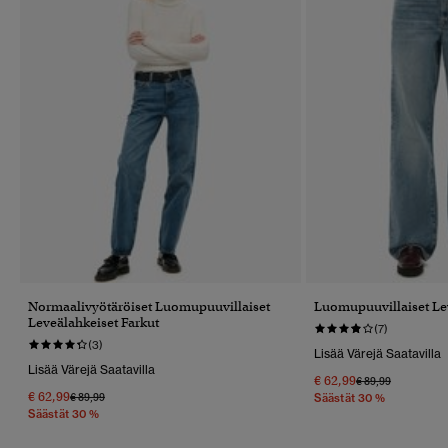
Normaalivyötäröiset Luomupuuvillaiset
Luomupuuvillaiset Le
Leveälahkeiset Farkut
(7)
(3)
Lisää Värejä Saatavilla
Lisää Värejä Saatavilla
€ 62,99
Hinta Alennettu 
Hintaan
€ 89,99
€ 62,99
Hinta Alennettu Hinnasta
Hintaan
€ 89,99
Säästät 30 %
Säästät 30 %