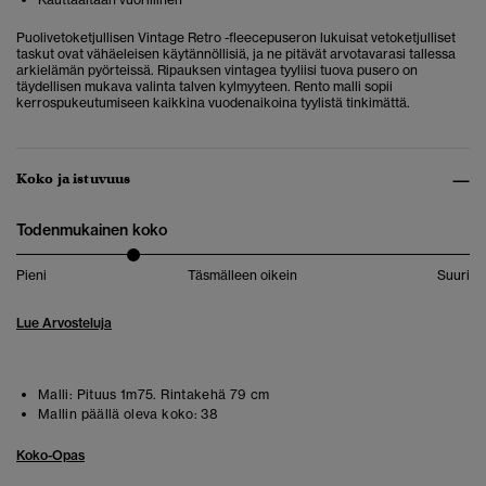
Puolivetoketjullisen Vintage Retro -fleecepuseron lukuisat vetoketjulliset
taskut ovat vähäeleisen käytännöllisiä, ja ne pitävät arvotavarasi tallessa
arkielämän pyörteissä. Ripauksen vintagea tyyliisi tuova pusero on
täydellisen mukava valinta talven kylmyyteen.
Rento malli sopii
kerrospukeutumiseen kaikkina vuodenaikoina tyylistä tinkimättä.
Koko ja istuvuus
Todenmukainen koko
Pieni
Täsmälleen oikein
Suuri
Lue Arvosteluja
Malli:
Pituus 1m75. Rintakehä 79 cm
Mallin päällä oleva koko:
38
Koko-Opas