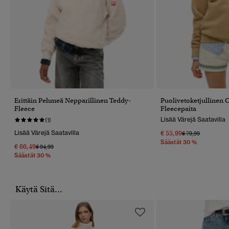
Erittäin Pehmeä Nepparillinen Teddy-
Puolivetoketjullinen 
Fleece
Fleecepaita
Lisää Värejä Saatavilla
(1)
Lisää Värejä Saatavilla
€ 55,99
Hinta Alennettu 
Hintaan
€ 79,99
Säästät 30 %
€ 66,49
Hinta Alennettu Hinnasta
Hintaan
€ 94,99
Säästät 30 %
Käytä Sitä...