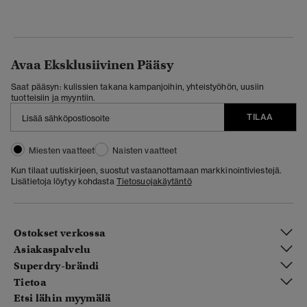
Avaa Eksklusiivinen Pääsy
Saat pääsyn: kulissien takana kampanjoihin, yhteistyöhön, uusiin
tuotteisiin ja myyntiin.
TILAA
Miesten vaatteet
Naisten vaatteet
Kun tilaat uutiskirjeen, suostut vastaanottamaan markkinointiviestejä.
Lisätietoja löytyy kohdasta
Tietosuojakäytäntö
Ostokset verkossa
Asiakaspalvelu
Superdry-brändi
Tietoa
Etsi lähin myymälä