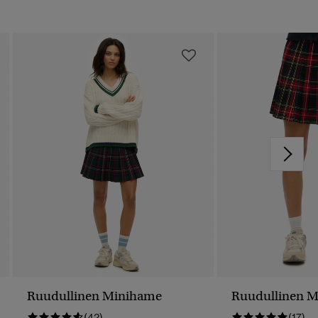
Ruudullinen Minihame
Ruudullinen 
(42)
(17)