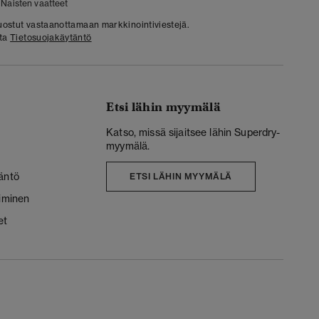
Naisten vaatteet
 suostut vastaanottamaan markkinointiviestejä.
sta
Tietosuojakäytäntö
Etsi lähin myymälä
Katso, missä sijaitsee lähin Superdry-
myymälä.
äntö
ETSI LÄHIN MYYMÄLÄ
liminen
et