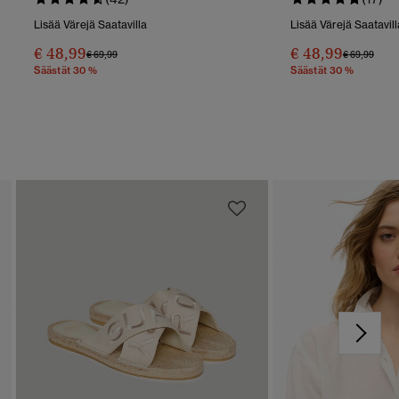
Lisää Värejä Saatavilla
Lisää Värejä Saatavill
€ 48,99
€ 48,99
Hinta Alennettu Hinnasta
Hintaan
Hinta Alenn
Hint
€ 69,99
€ 69,99
Säästät 30 %
Säästät 30 %