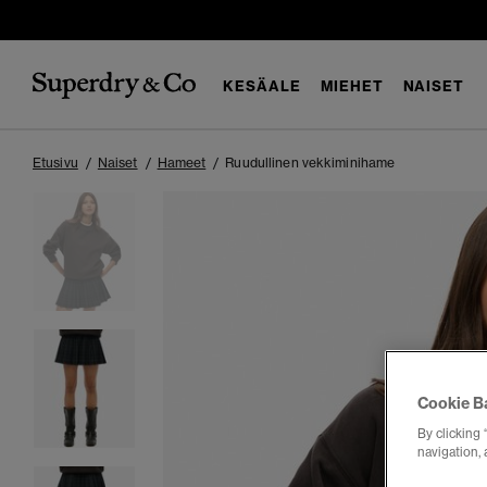
KESÄALE
MIEHET
NAISET
Etusivu
Naiset
Hameet
Ruudullinen vekkiminihame
Cookie B
By clicking 
navigation, 