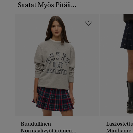
Saatat Myös Pitää...
Ruudullinen
Laskostett
Normaalivyötäröinen
Minihame