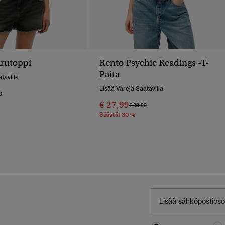
arutoppi
Rento Psychic Readings -T-
Paita
tavilla
Lisää Värejä Saatavilla
 Alennettu Hinnasta
Hintaan
9
€ 27,99
Hinta Alennettu Hinnasta
Hintaan
€ 39,99
Säästät 30 %