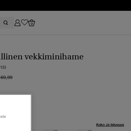
0
llinen vekkiminihame
(13)
inta alennettu hinnasta
hintaan
 69,99
heck
valittu
site
Koko Ja Istuvuus