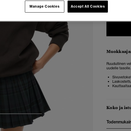
34
3
Manage Cookies
Accept All Cookies
Muokkaaja
Ruudullinen vek
uudelle tasolle.
Sivuvetoke
Laskostettu
Kauttaaltaa
Koko ja ist
4
5
6
7
Todenmukai