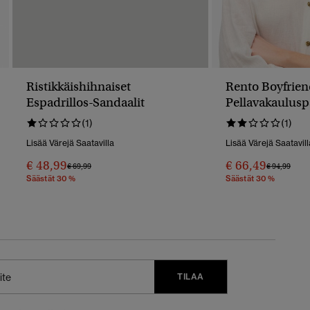
Ristikkäishihnaiset
Rento Boyfrie
Espadrillos-Sandaalit
Pellavakaulusp
(1)
(1)
Lisää Värejä Saatavilla
Lisää Värejä Saatavill
€ 48,99
€ 66,49
Hinta Alennettu Hinnasta
Hintaan
Hinta Alenn
Hint
€ 69,99
€ 94,99
Säästät 30 %
Säästät 30 %
TILAA