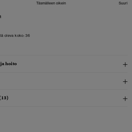
Täsmälleen oikein
Suuri
a
llä oleva koko:
36
 ja hoito
(13)