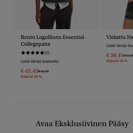
Rento Logollinen Essential-
Virkattu N
Collegepaita
Lisää Värejä Saa
(1)
€ 38,49
Hinta
€ 54,9
Säästät 30 %
Lisää Värejä Saatavilla
€ 45,49
Hinta Alennettu Hinnasta
Hintaan
€ 64,99
Säästät 30 %
Avaa Eksklusiivinen Pääsy