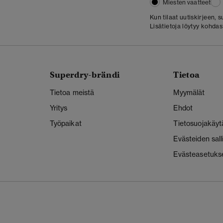
Miesten vaatteet
Kun tilaat uutiskirjeen,
Lisätietoja löytyy kohda
Superdry-brändi
Tietoa
Tietoa meistä
Myymälät
Yritys
Ehdot
Työpaikat
Tietosuojakäyt
Evästeiden sal
Evästeasetuks