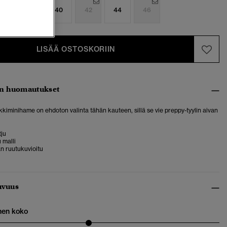
6
38
40
42
44
46
LISÄÄ OSTOSKORIIN
n huomautukset
kiminihame on ehdoton valinta tähän kauteen, sillä se vie preppy-tyylin aivan
tju
 malli
n ruutukuvioitu
uvuus
nen koko