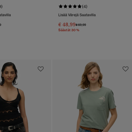
9)
(4)
tavilla
Lisää Värejä Saatavilla
€ 48,99
 Alennettu Hinnasta
Hintaan
Hinta Alennettu Hinnasta
Hintaan
9
€ 69,99
Säästät 30 %