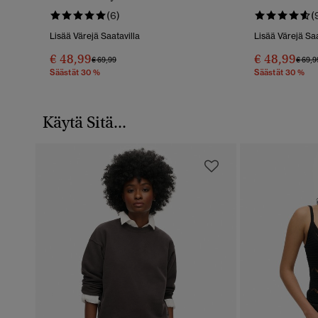
Minihame
(6)
(
Lisää Värejä Saatavilla
Lisää Värejä Saa
€ 48,99
€ 48,99
Hinta Alennettu Hinnasta
Hintaan
Hinta
€ 69,99
€ 69,9
Säästät 30 %
Säästät 30 %
Käytä Sitä...