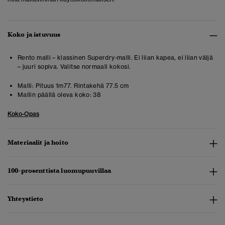
Koko ja istuvuus
Rento malli – klassinen Superdry-malli. Ei liian kapea, ei liian väljä
– juuri sopiva. Valitse normaali kokosi.
Malli:
Pituus 1m77. Rintakehä 77.5 cm
Mallin päällä oleva koko:
38
Koko-Opas
Materiaalit ja hoito
100-prosenttista luomupuuvillaa
Yhteystieto