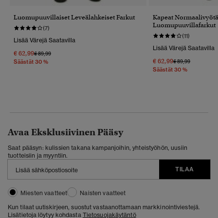
Luomupuuvillaiset Leveälahkeiset Farkut
Kapeat Normaalivyötä
Luomupuuvillafarkut
(7)
(11)
Lisää Värejä Saatavilla
Lisää Värejä Saatavilla
€ 62,99
Hinta Alennettu Hinnasta
Hintaan
€ 89,99
€ 62,99
Hinta Alennettu 
Hintaan
€ 89,99
Säästät 30 %
Säästät 30 %
Avaa Eksklusiivinen Pääsy
Saat pääsyn: kulissien takana kampanjoihin, yhteistyöhön, uusiin
tuotteisiin ja myyntiin.
TILAA
Miesten vaatteet
Naisten vaatteet
Kun tilaat uutiskirjeen, suostut vastaanottamaan markkinointiviestejä.
Lisätietoja löytyy kohdasta
Tietosuojakäytäntö