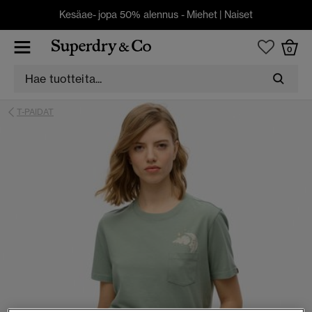
Kesäae- jopa 50% alennus -
Miehet
|
Naiset
0
T-PAIDAT