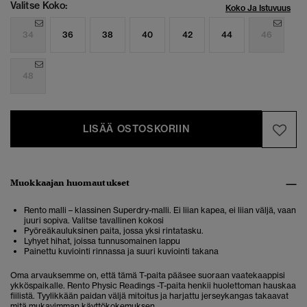
Valitse Koko:
Koko Ja Istuvuus
34
36
38
40
42
44
46
48
LISÄÄ OSTOSKORIIN
Muokkaajan huomautukset
Rento malli – klassinen Superdry-malli. Ei liian kapea, ei liian väljä, vaan
juuri sopiva. Valitse tavallinen kokosi
Pyöreäkauluksinen paita, jossa yksi rintatasku.
Lyhyet hihat, joissa tunnusomainen lappu
Painettu kuviointi rinnassa ja suuri kuviointi takana
Oma arvauksemme on, että tämä T-paita pääsee suoraan vaatekaappisi
ykköspaikalle. Rento Physic Readings -T-paita henkii huolettoman hauskaa
fiilistä. Tyylikkään paidan väljä mitoitus ja harjattu jerseykangas takaavat
mitä mukavimman käyttökokemuksen.