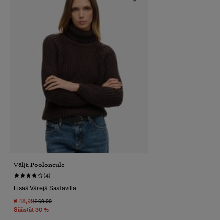
Väljä Pooloneule
(4)
Lisää Värejä Saatavilla
€ 48,99
Hinta Alennettu Hinnasta
Hintaan
€ 69,99
Säästät 30 %