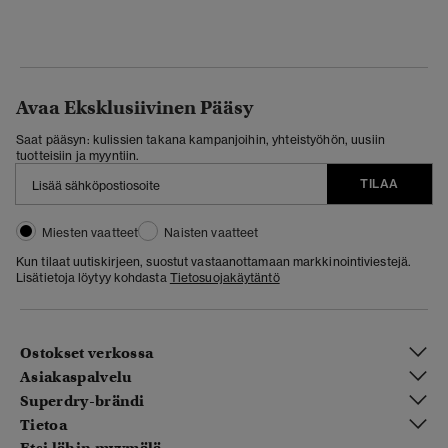
Avaa Eksklusiivinen Pääsy
Saat pääsyn: kulissien takana kampanjoihin, yhteistyöhön, uusiin
tuotteisiin ja myyntiin.
TILAA
Miesten vaatteet
Naisten vaatteet
Kun tilaat uutiskirjeen, suostut vastaanottamaan markkinointiviestejä.
Lisätietoja löytyy kohdasta
Tietosuojakäytäntö
Ostokset verkossa
Asiakaspalvelu
Superdry-brändi
Tietoa
Etsi lähin myymälä