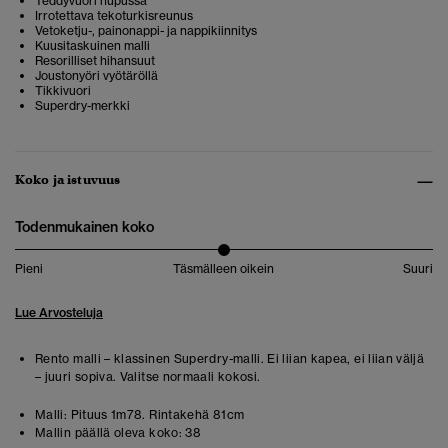
Teddyvuori hupussa
Irrotettava tekoturkisreunus
Vetoketju-, painonappi- ja nappikiinnitys
Kuusitaskuinen malli
Resorilliset hihansuut
Joustonyöri vyötäröllä
Tikkivuori
Superdry-merkki
Koko ja istuvuus
Todenmukainen koko
Pieni
Täsmälleen oikein
Suuri
Lue Arvosteluja
Rento malli – klassinen Superdry-malli. Ei liian kapea, ei liian väljä
– juuri sopiva. Valitse normaali kokosi.
Malli:
Pituus 1m78. Rintakehä 81cm
Mallin päällä oleva koko:
38