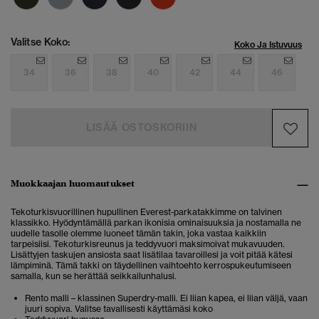
Valitse Koko:
Koko Ja Istuvuus
34
36
38
40
42
44
46
LISÄÄ OSTOSKORIIN
Muokkaajan huomautukset
Tekoturkisvuorillinen hupullinen Everest-parkatakkimme on talvinen
klassikko. Hyödyntämällä parkan ikonisia ominaisuuksia ja nostamalla ne
uudelle tasolle olemme luoneet tämän takin, joka vastaa kaikkiin
tarpeisiisi. Tekoturkisreunus ja teddyvuori maksimoivat mukavuuden.
Lisättyjen taskujen ansiosta saat lisätilaa tavaroillesi ja voit pitää kätesi
lämpiminä. Tämä takki on täydellinen vaihtoehto kerrospukeutumiseen
samalla, kun se herättää seikkailunhalusi.
Rento malli – klassinen Superdry-malli. Ei liian kapea, ei liian väljä, vaan
juuri sopiva. Valitse tavallisesti käyttämäsi koko