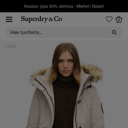
Kesäae- jopa 50% alennus -
Miehet
|
Naiset
0
TAKIT