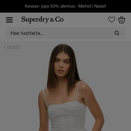
Kesäae- jopa 50% alennus -
Miehet
|
Naiset
0
MEKOT