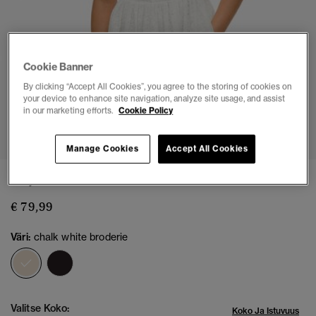
Cookie Banner
By clicking “Accept All Cookies”, you agree to the storing of cookies on
your device to enhance site navigation, analyze site usage, and assist
in our marketing efforts.
Cookie Policy
1
2
3
4
5
6
7
Manage Cookies
Accept All Cookies
Kirjailtu Cami-minimekko
€ 79,99
Väri:
chalk white broderie
valittu
Valitse Koko:
Koko Ja Istuvuus