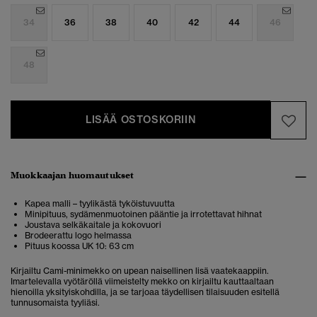
34
36
38
40
42
44
46
48
LISÄÄ OSTOSKORIIN
Muokkaajan huomautukset
Kapea malli – tyylikästä tyköistuvuutta
Minipituus, sydämenmuotoinen pääntie ja irrotettavat hihnat
Joustava selkäkaitale ja kokovuori
Brodeerattu logo helmassa
Pituus koossa UK 10: 63 cm
Kirjailtu Cami-minimekko on upean naisellinen lisä vaatekaappiin.
Imartelevalla vyötäröllä viimeistelty mekko on kirjailtu kauttaaltaan
hienoilla yksityiskohdilla, ja se tarjoaa täydellisen tilaisuuden esitellä
tunnusomaista tyyliäsi.