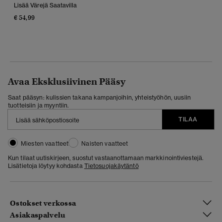
Lisää Värejä Saatavilla
€ 54,99
Avaa Eksklusiivinen Pääsy
Saat pääsyn: kulissien takana kampanjoihin, yhteistyöhön, uusiin
tuotteisiin ja myyntiin.
TILAA
Miesten vaatteet
Naisten vaatteet
Kun tilaat uutiskirjeen, suostut vastaanottamaan markkinointiviestejä.
Lisätietoja löytyy kohdasta
Tietosuojakäytäntö
Ostokset verkossa
Asiakaspalvelu