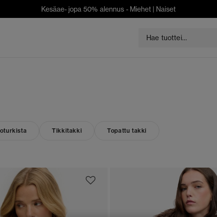
Kesäae- jopa 50% alennus -
Miehet
|
Naiset
oturkista
Tikkitakki
Topattu takki