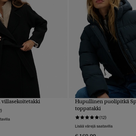
 villasekoitetakki
Hupullinen puolipitkä Sp
PIKAKATSELU
PIKAKATSELU
toppatakki
2)
(12)
tavilla
Lisää värejä saatavilla