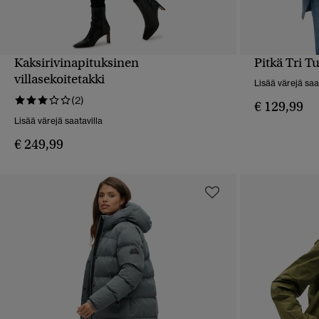
Kaksirivinapituksinen
Pitkä Tri Tu
PIKAKATSELU
villasekoitetakki
Lisää värejä saa
(2)
€ 129,99
Lisää värejä saatavilla
€ 249,99