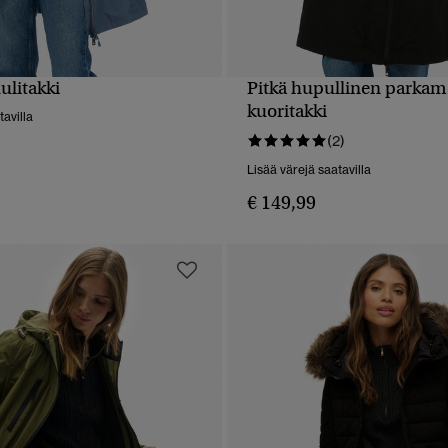
ulitakki
Pitkä hupullinen parkam
PIKAKATSELU
PIKAKATSELU
kuoritakki
tavilla
(2)
Lisää värejä saatavilla
€ 149,99