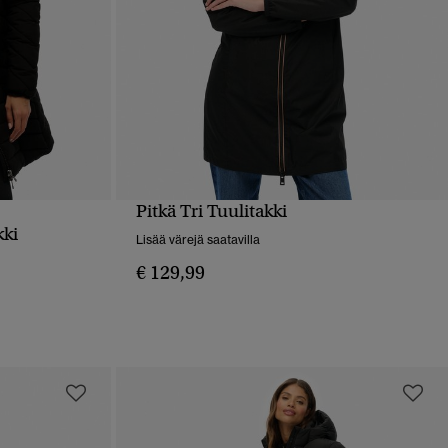
Pitkä Tri Tuulitakki
PIKAKATSELU
kki
Lisää värejä saatavilla
€ 129,99