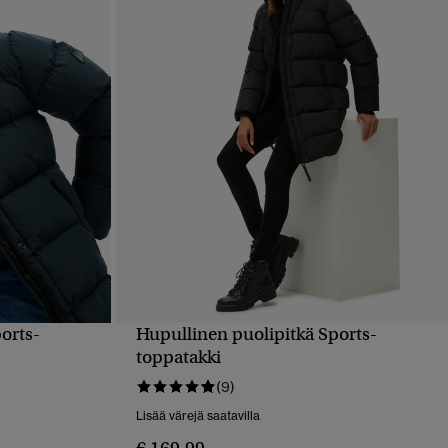
orts-
Hupullinen puolipitkä Sports-
PIKAKATSELU
toppatakki
(9)
Lisää värejä saatavilla