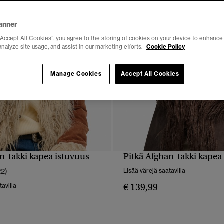
anner
“Accept All Cookies”, you agree to the storing of cookies on your device to enhance 
analyze site usage, and assist in our marketing efforts.
Cookie Policy
Manage Cookies
Accept All Cookies
n-takki kapea istuvuus
Pitkä Afghan-takki kapea
PIKAKATSELU
PIKAKATSELU
22)
Lisää värejä saatavilla
€ 139,99
tavilla