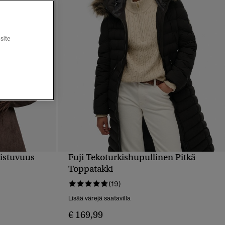
site
 istuvuus
Fuji Tekoturkishupullinen Pitkä
PIKAKATSELU
Toppatakki
(19)
Lisää värejä saatavilla
€ 169,99