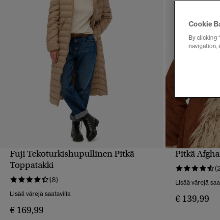
Cookie B
By clicking 
navigation, 
Fuji Tekoturkishupullinen Pitkä
Pitkä Afgha
PIKAKATSELU
Toppatakki
(
(8)
Lisää värejä saa
Lisää värejä saatavilla
€ 139,99
€ 169,99