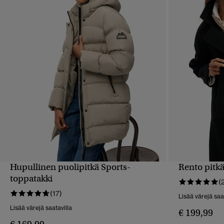
Hupullinen puolipitkä Sports-
Rento pitkä
PIKAKATSELU
toppatakki
(
(17)
Lisää värejä saa
Lisää värejä saatavilla
€ 199,99