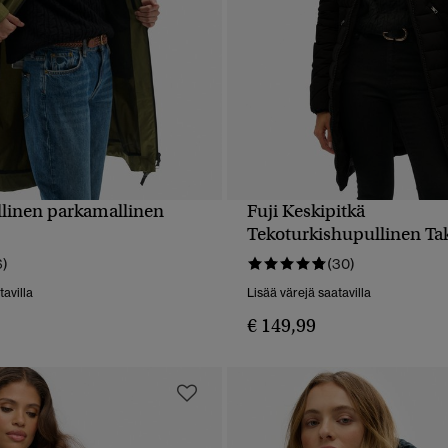
llinen parkamallinen
Fuji Keskipitkä
PIKAKATSELU
PIKAKATSELU
Tekoturkishupullinen Ta
6)
(30)
tavilla
Lisää värejä saatavilla
€ 149,99