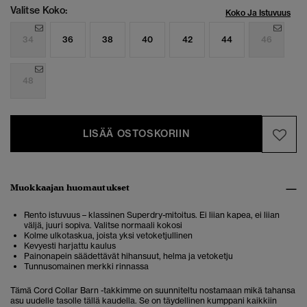
Valitse Koko:
Koko Ja Istuvuus
34
36
38
40
42
44
46
48
LISÄÄ OSTOSKORIIN
Muokkaajan huomautukset
Rento istuvuus – klassinen Superdry-mitoitus. Ei liian kapea, ei liian
väljä, juuri sopiva. Valitse normaali kokosi
Kolme ulkotaskua, joista yksi vetoketjullinen
Kevyesti harjattu kaulus
Painonapein säädettävät hihansuut, helma ja vetoketju
Tunnusomainen merkki rinnassa
Tämä Cord Collar Barn -takkimme on suunniteltu nostamaan mikä tahansa
asu uudelle tasolle tällä kaudella. Se on täydellinen kumppani kaikkiin