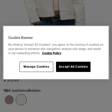
Cookie Banner
1
2
3
4
5
6
By clicking “Accept All Cookies”, you agree to the storing of cookies on
your device to enhance site navigation, analyze site usage, and assist
in our marketing efforts.
Cookie Policy
Vakosamettikauluksinen Barn-takki
Manage Cookies
Accept All Cookies
(2)
€ 99,99
Väri:
luonnonvalkoinen
valittu