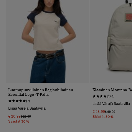
Luomupuuvillainen Raglanhihainen
Klassinen Montana-R
Essential Logo -t-Paita
(4)
(7)
Lisää Värejä Saatavilla
Lisää Värejä Saatavilla
€ 48,99
Hinta Alennettu 
Hintaan
€ 69,99
€ 20,99
Hinta Alennettu Hinnasta
Hintaan
€ 29,99
Säästät 30 %
Säästät 30 %