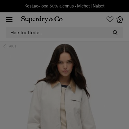
Kesäae- jopa 50% alennus -
Miehet
|
Naiset
0
TAKIT