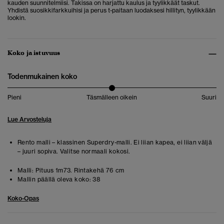
kauden suunnitelmiisi. Takissa on harjattu kaulus ja tyylikkäät taskut.
Yhdistä suosikkifarkkuihisi ja perus t-paitaan luodaksesi hillityn, tyylikkään
lookin.
Koko ja istuvuus
Todenmukainen koko
Pieni
Täsmälleen oikein
Suuri
Lue Arvosteluja
Rento malli – klassinen Superdry-malli. Ei liian kapea, ei liian väljä
– juuri sopiva. Valitse normaali kokosi.
Malli:
Pituus 1m73. Rintakehä 76 cm
Mallin päällä oleva koko:
38
Koko-Opas