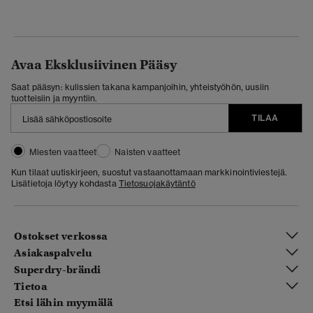
Avaa Eksklusiivinen Pääsy
Saat pääsyn: kulissien takana kampanjoihin, yhteistyöhön, uusiin
tuotteisiin ja myyntiin.
TILAA
Miesten vaatteet
Naisten vaatteet
Kun tilaat uutiskirjeen, suostut vastaanottamaan markkinointiviestejä.
Lisätietoja löytyy kohdasta
Tietosuojakäytäntö
Ostokset verkossa
Asiakaspalvelu
Superdry-brändi
Tietoa
Etsi lähin myymälä