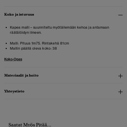
Koko ja istuvuus
Kapea malli – suunniteltu myötäilemään kehoa ja antamaan
räätälöidyn ilmeen.
Malli:
Pituus 1m75. Rintakehä 81cm
Mallin päällä oleva koko:
38
Koko-Opas
Materiaalit ja hoito
Yhteystieto
Saatat Myös Pitää...