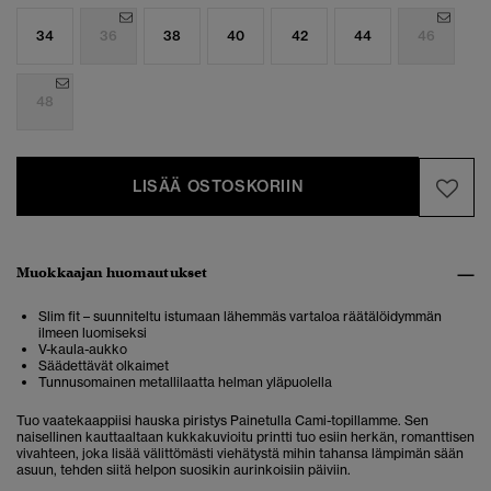
34
36
38
40
42
44
46
48
LISÄÄ OSTOSKORIIN
Muokkaajan huomautukset
Slim fit – suunniteltu istumaan lähemmäs vartaloa räätälöidymmän
ilmeen luomiseksi
V-kaula-aukko
Säädettävät olkaimet
Tunnusomainen metallilaatta helman yläpuolella
Tuo vaatekaappiisi hauska piristys Painetulla Cami-topillamme. Sen
naisellinen kauttaaltaan kukkakuvioitu printti tuo esiin herkän, romanttisen
vivahteen, joka lisää välittömästi viehätystä mihin tahansa lämpimän sään
asuun, tehden siitä helpon suosikin aurinkoisiin päiviin.