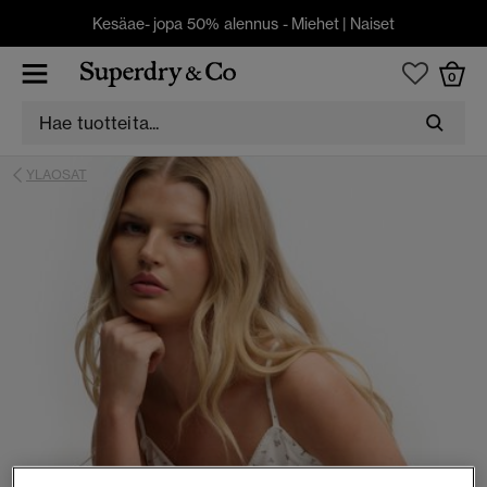
Kesäae- jopa 50% alennus -
Miehet
|
Naiset
0
YLAOSAT