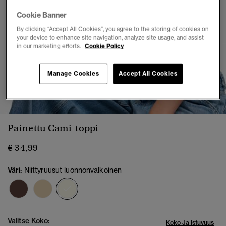
Cookie Banner
By clicking “Accept All Cookies”, you agree to the storing of cookies on
your device to enhance site navigation, analyze site usage, and assist
in our marketing efforts.
Cookie Policy
Manage Cookies
Accept All Cookies
1
2
3
4
5
Painettu Cami-toppi
€ 34,99
Väri:
Niittyruusut luonnonvalkoinen
valittu
Valitse Koko:
Koko Ja Istuvuus