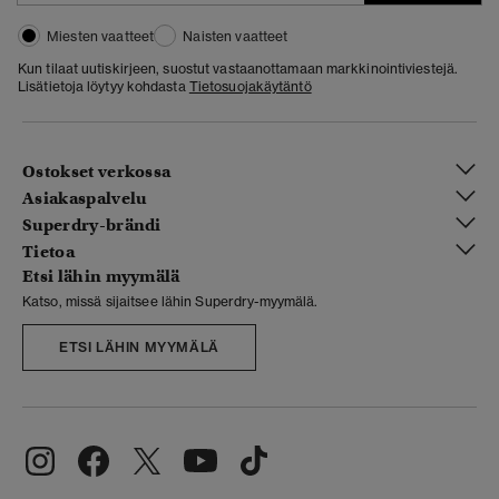
Miesten vaatteet
Naisten vaatteet
Kun tilaat uutiskirjeen, suostut vastaanottamaan markkinointiviestejä.
Lisätietoja löytyy kohdasta
Tietosuojakäytäntö
Ostokset verkossa
Asiakaspalvelu
Superdry-brändi
Tietoa
Etsi lähin myymälä
Katso, missä sijaitsee lähin Superdry-myymälä.
ETSI LÄHIN MYYMÄLÄ