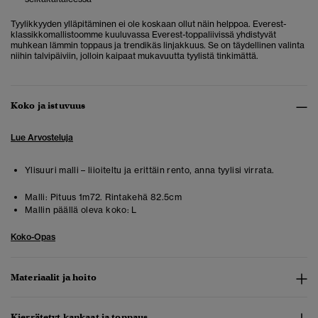
Tyylikkyyden ylläpitäminen ei ole koskaan ollut näin helppoa. Everest-
klassikkomallistoomme kuuluvassa Everest-toppaliivissä yhdistyvät
muhkean lämmin toppaus ja trendikäs linjakkuus. Se on täydellinen valinta
niihin talvipäiviin, jolloin kaipaat mukavuutta tyylistä tinkimättä.
Koko ja istuvuus
Lue Arvosteluja
Ylisuuri malli – liioiteltu ja erittäin rento, anna tyylisi virrata.
Malli:
Pituus 1m72. Rintakehä 82.5cm
Mallin päällä oleva koko:
L
Koko-Opas
Materiaalit ja hoito
Kierrätetyt kankaat ja toppaus