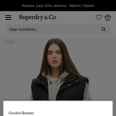
Kesäae- jopa 50% alennus -
Miehet
|
Naiset
0
TAKIT
Cookie Banner