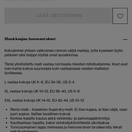
LISÄÄ OSTOSKORIIN
Muokkaajan huomautukset
Kokosimme yhteen valikoiman rennon väljiä malleja, jotta kyseisen tyylin
ystävien olisi helppo löytää omat suosikkinsa.
Tämä ylimitoitettu malli vastaa normaalia miesten mitoitustamme. Koot ovat
noin kahta kokoa suurempia kuin vastaavassa naisten malliston
tuotteessa.
L vastaa kokoja UK 6–8, EU 34–36, US 2–4
XL vastaa kokoja UK 10–12, EU 38–40, US 6–8
XXL vastaa kokoja UK 14–16, EU 42–44, US 10–12
Rento malli – klassinen Superdry-malli. Ei liian kapea, ei liian väljä, vaan
juuri sopiva. Valitse tavallinen kokosi
Korkea topattu kaulus sekä vetoketju- ja painonappikiinnitys
Kauttaaltaan topattu, kaksi vetoketjukiinnitteistä ulkotaskua
Tunnusomainen lappu helmassa ja hienovarainen brodeerattu teksti
selkäkaitaleessa