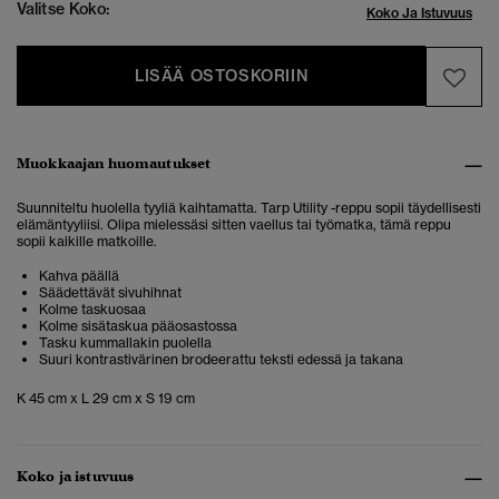
Valitse Koko:
Koko Ja Istuvuus
LISÄÄ OSTOSKORIIN
Muokkaajan huomautukset
Suunniteltu huolella tyyliä kaihtamatta. Tarp Utility -reppu sopii täydellisesti
elämäntyyliisi. Olipa mielessäsi sitten vaellus tai työmatka, tämä reppu
sopii kaikille matkoille.
Kahva päällä
Säädettävät sivuhihnat
Kolme taskuosaa
Kolme sisätaskua pääosastossa
Tasku kummallakin puolella
Suuri kontrastivärinen brodeerattu teksti edessä ja takana
K 45 cm x L 29 cm x S 19 cm
Koko ja istuvuus