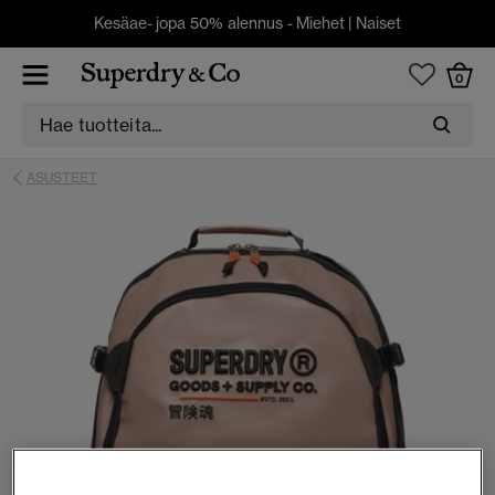
Kesäae- jopa 50% alennus -
Miehet
|
Naiset
0
ASUSTEET