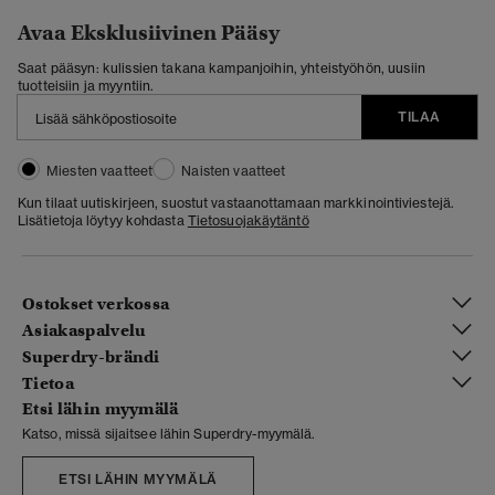
Avaa Eksklusiivinen Pääsy
Saat pääsyn: kulissien takana kampanjoihin, yhteistyöhön, uusiin
tuotteisiin ja myyntiin.
TILAA
Miesten vaatteet
Naisten vaatteet
Kun tilaat uutiskirjeen, suostut vastaanottamaan markkinointiviestejä.
Lisätietoja löytyy kohdasta
Tietosuojakäytäntö
Ostokset verkossa
Asiakaspalvelu
Superdry-brändi
Tietoa
Etsi lähin myymälä
Katso, missä sijaitsee lähin Superdry-myymälä.
ETSI LÄHIN MYYMÄLÄ