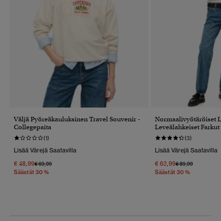
Väljä Pyöreäkauluksinen Travel Souvenir -
Normaalivyötäröiset 
Collegepaita
Leveälahkeiset Farkut
(1)
(3)
Lisää Värejä Saatavilla
Lisää Värejä Saatavilla
€ 48,99
€ 62,99
Hinta Alennettu Hinnasta
Hintaan
Hinta Alennettu 
Hintaan
€ 69,99
€ 89,99
Säästät 30 %
Säästät 30 %