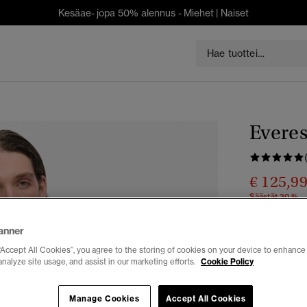
Kesäae- jopa 50% alennus -
Miehet
|
Naiset
Everes
€ 125,9
Säästät 30 %
Väri:
para c
anner
“Accept All Cookies”, you agree to the storing of cookies on your device to enhance 
analyze site usage, and assist in our marketing efforts.
Cookie Policy
Valitse Koko:
Manage Cookies
Accept All Cookies