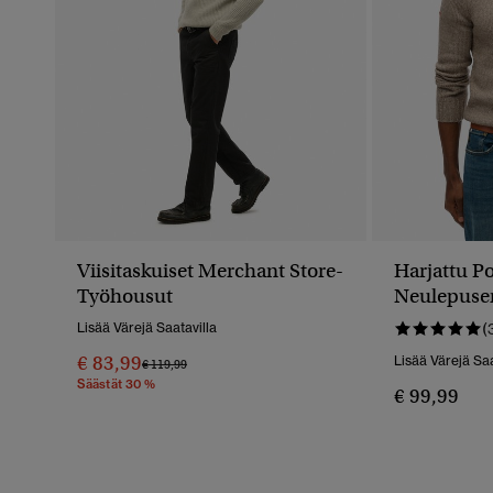
Viisitaskuiset Merchant Store-
Harjattu P
Työhousut
Neulepuse
Lisää Värejä Saatavilla
(
€ 83,99
Lisää Värejä Saa
Hinta Alennettu Hinnasta
Hintaan
€ 119,99
Säästät 30 %
€ 99,99