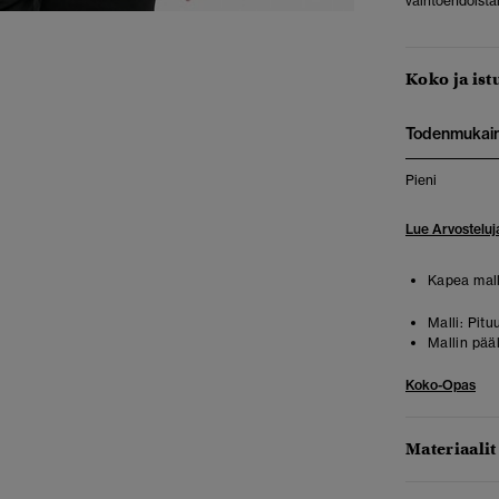
vaihtoehdoist
Koko ja ist
Todenmukai
Pieni
Lue Arvosteluj
Kapea mall
Malli:
Pitu
Mallin pää
Koko-Opas
Materiaalit