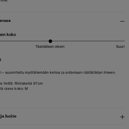
amme.
uvuus
nen koko
Täsmälleen oikein
Suuri
a
i – suunniteltu myötäilemään kehoa ja antamaan räätälöidyn ilmeen.
us 1m89. Rintakehä 97cm
llä oleva koko:
M
 ja hoito