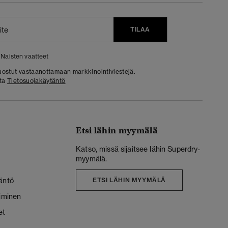
TILAA
Naisten vaatteet
 suostut vastaanottamaan markkinointiviestejä.
sta
Tietosuojakäytäntö
Etsi lähin myymälä
Katso, missä sijaitsee lähin Superdry-
myymälä.
äntö
ETSI LÄHIN MYYMÄLÄ
liminen
et