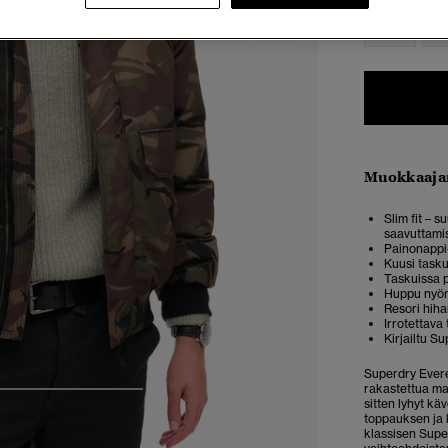
XXS
X
Muokkaaja
Slim fit – 
saavuttami
Painonappi-
Kuusi tasku
Taskuissa p
Huppu nyör
Resori hiha
Irrotettava
Kirjailtu S
Superdry Evere
rakastettua mal
4
5
6
7
sitten lyhyt kä
toppauksen ja 
klassisen Super