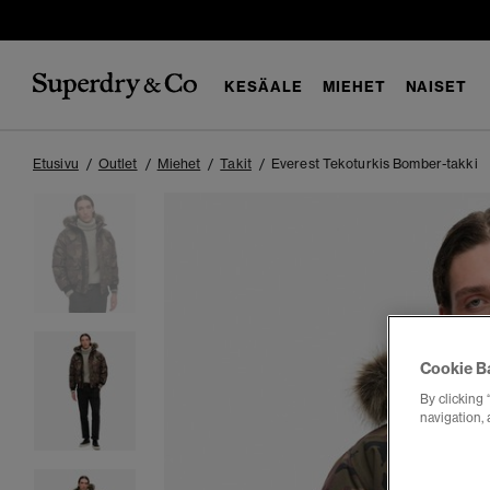
KESÄALE
MIEHET
NAISET
Etusivu
Outlet
Miehet
Takit
Everest Tekoturkis Bomber-takki
Cookie B
By clicking 
navigation, 