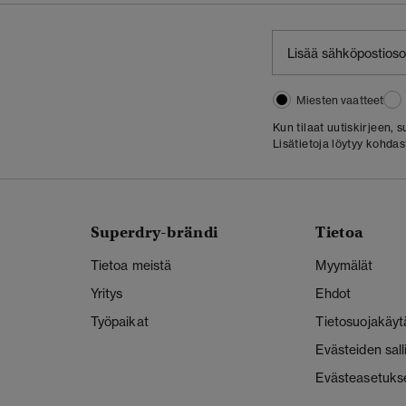
Miesten vaatteet
Kun tilaat uutiskirjeen,
Lisätietoja löytyy kohda
Superdry-brändi
Tietoa
Tietoa meistä
Myymälät
Yritys
Ehdot
Työpaikat
Tietosuojakäyt
Evästeiden sal
Evästeasetuks