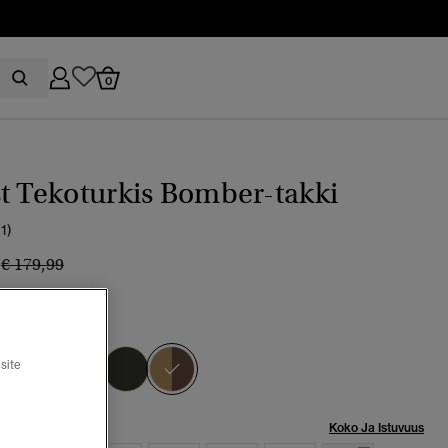
0
t Tekoturkis Bomber-takki
(1)
9
Hinta alennettu hinnasta
hintaan
€ 179,99
amo
valittu
site
Koko Ja Istuvuus