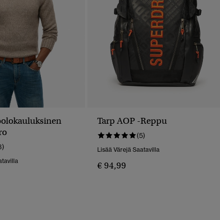
oolokauluksinen
Tarp AOP -reppu
ro
(5)
3)
Lisää Värejä Saatavilla
tavilla
€ 94,99