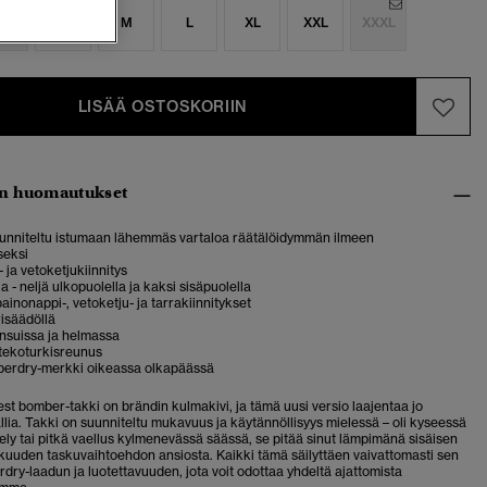
S
S
M
L
XL
XXL
XXXL
LISÄÄ OSTOSKORIIN
n huomautukset
suunniteltu istumaan lähemmäs vartaloa räätälöidymmän ilmeen
seksi
 ja vetoketjukiinnitys
a - neljä ulkopuolella ja kaksi sisäpuolella
ainonappi-, vetoketju- ja tarrakiinnitykset
isäädöllä
nsuissa ja helmassa
 tekoturkisreunus
uperdry-merkki oikeassa olkapäässä
st bomber-takki on brändin kulmakivi, ja tämä uusi versio laajentaa jo
lia. Takki on suunniteltu mukavuus ja käytännöllisyys mielessä – oli kyseessä
vely tai pitkä vaellus kylmenevässä säässä, se pitää sinut lämpimänä sisäisen
kuuden taskuvaihtoehdon ansiosta. Kaikki tämä säilyttäen vaivattomasti sen
dry-laadun ja luotettavuuden, jota voit odottaa yhdeltä ajattomista