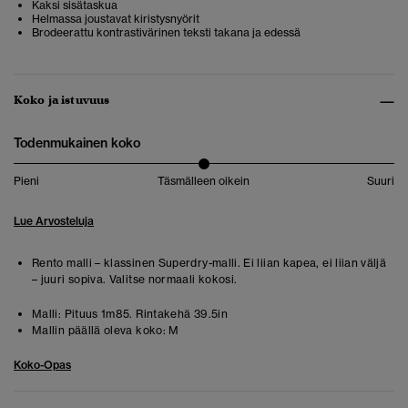
Kaksi sisätaskua
Helmassa joustavat kiristysnyörit
Brodeerattu kontrastivärinen teksti takana ja edessä
Koko ja istuvuus
Todenmukainen koko
Pieni
Täsmälleen oikein
Suuri
Lue Arvosteluja
Rento malli – klassinen Superdry-malli. Ei liian kapea, ei liian väljä
– juuri sopiva. Valitse normaali kokosi.
Malli:
Pituus 1m85. Rintakehä 39.5in
Mallin päällä oleva koko:
M
Koko-Opas