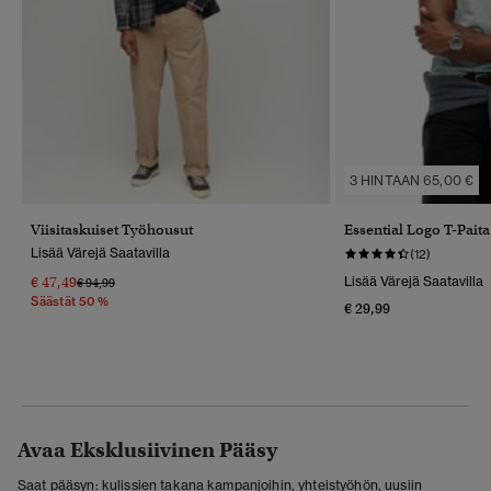
3 HINTAAN 65,00 €
Viisitaskuiset Työhousut
Essential Logo T-Paita
Lisää Värejä Saatavilla
(12)
€ 47,49
Lisää Värejä Saatavilla
Hinta Alennettu Hinnasta
Hintaan
€ 94,99
Säästät 50 %
€ 29,99
Avaa Eksklusiivinen Pääsy
Saat pääsyn: kulissien takana kampanjoihin, yhteistyöhön, uusiin