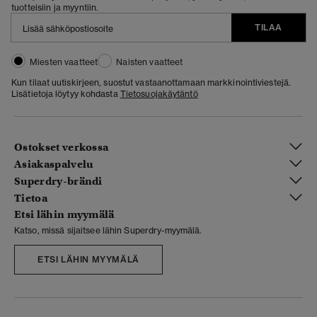
tuotteisiin ja myyntiin.
TILAA
Miesten vaatteet
Naisten vaatteet
Kun tilaat uutiskirjeen, suostut vastaanottamaan markkinointiviestejä.
Lisätietoja löytyy kohdasta
Tietosuojakäytäntö
Ostokset verkossa
Asiakaspalvelu
Superdry-brändi
Tietoa
Etsi lähin myymälä
Katso, missä sijaitsee lähin Superdry-myymälä.
ETSI LÄHIN MYYMÄLÄ