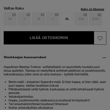
Valitse Koko:
Koko Ja Istuvuus
XS
S
M
L
XL
XXL
XXXL
LISÄÄ OSTOSKORIIN
Muokkaajan huomautukset
Hupullinen Ripstop Trekker -softshelltakki on suunniteltu huolella juuri
sinua ajatellen. Takissa on miellyttävä softshell-päällinen ja joustinneulottu
kaksoiskaulus, joten olosi on aina mukava – tyylistä tinkimättä.
Rento malli – klassinen Superdry-malli. Ei liian kapea, ei liian väljä, vaan
juuri sopiva. Valitse tavallinen kokosi
Pitkäkestoisesti vettä hylkivä: kankaassa on vettä tehokkaasti hylkivä
pinnoite
Vetoketjukiinnitys
Huppu, joustinneulottu sisäkaulus ja joustavat kiristysnyörit
Tarranauhakiinnitteiset joustavat hihansuut
Kolme vetoketjullista ulkotaskua