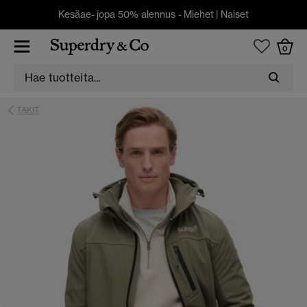
Kesäae- jopa 50% alennus -
Miehet
|
Naiset
0
TAKIT