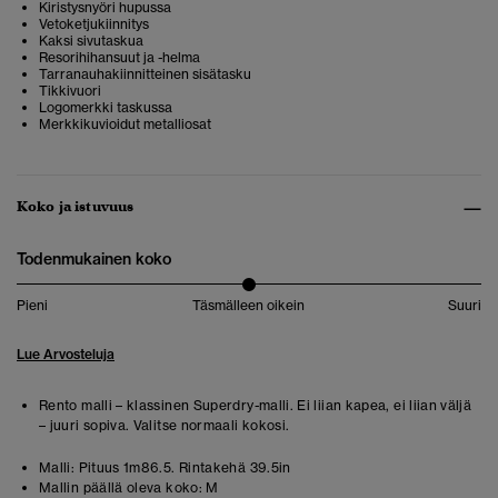
Kiristysnyöri hupussa
Vetoketjukiinnitys
Kaksi sivutaskua
Resorihihansuut ja -helma
Tarranauhakiinnitteinen sisätasku
Tikkivuori
Logomerkki taskussa
Merkkikuvioidut metalliosat
Koko ja istuvuus
Todenmukainen koko
Pieni
Täsmälleen oikein
Suuri
Lue Arvosteluja
Rento malli – klassinen Superdry-malli. Ei liian kapea, ei liian väljä
– juuri sopiva. Valitse normaali kokosi.
Malli:
Pituus 1m86.5. Rintakehä 39.5in
Mallin päällä oleva koko:
M