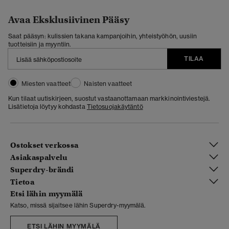
Avaa Eksklusiivinen Pääsy
Saat pääsyn: kulissien takana kampanjoihin, yhteistyöhön, uusiin
tuotteisiin ja myyntiin.
TILAA
Miesten vaatteet
Naisten vaatteet
Kun tilaat uutiskirjeen, suostut vastaanottamaan markkinointiviestejä.
Lisätietoja löytyy kohdasta
Tietosuojakäytäntö
Ostokset verkossa
Asiakaspalvelu
Superdry-brändi
Tietoa
Etsi lähin myymälä
Katso, missä sijaitsee lähin Superdry-myymälä.
ETSI LÄHIN MYYMÄLÄ