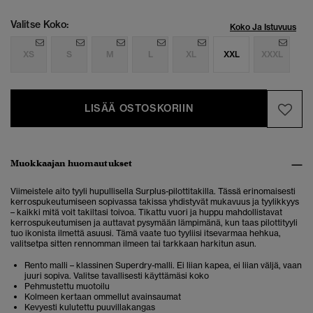
Valitse Koko:
Koko Ja Istuvuus
XS
S
M
L
XL
XXL
XXXL
LISÄÄ OSTOSKORIIN
Muokkaajan huomautukset
Viimeistele aito tyyli hupullisella Surplus-pilottitakilla. Tässä erinomaisesti
kerrospukeutumiseen sopivassa takissa yhdistyvät mukavuus ja tyylikkyys
– kaikki mitä voit takiltasi toivoa. Tikattu vuori ja huppu mahdollistavat
kerrospukeutumisen ja auttavat pysymään lämpimänä, kun taas pilottityyli
tuo ikonista ilmettä asuusi. Tämä vaate tuo tyyliisi itsevarmaa hehkua,
valitsetpa sitten rennomman ilmeen tai tarkkaan harkitun asun.
Rento malli – klassinen Superdry-malli. Ei liian kapea, ei liian väljä, vaan
juuri sopiva. Valitse tavallisesti käyttämäsi koko
Pehmustettu muotoilu
Kolmeen kertaan ommellut avainsaumat
Kevyesti kulutettu puuvillakangas