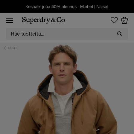
Kesäae- jopa 50% alennus -
Miehet
|
Naiset
0
TAKIT