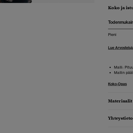
Koko ja ist
Todenmukai
Pieni
Lue Arvosteluj
Malli:
Pitu
Mallin pää
Koko-Opas
Materiaalit
Yhteystieto