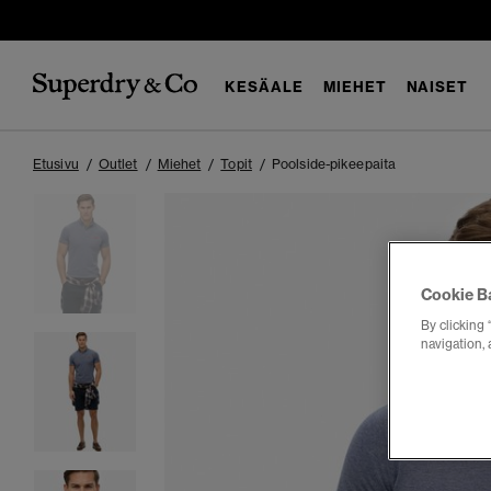
KESÄALE
MIEHET
NAISET
Etusivu
Outlet
Miehet
Topit
Poolside-pikeepaita
Cookie B
By clicking 
navigation, 