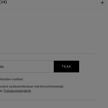
(13)
TILAA
Naisten vaatteet
 suostut vastaanottamaan markkinointiviestejä.
sta
Tietosuojakäytäntö