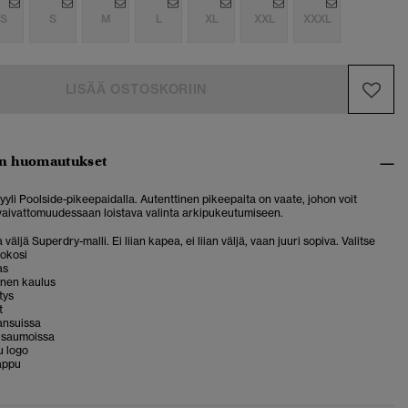
S
S
M
L
XL
XXL
XXXL
LISÄÄ OSTOSKORIIN
n huomautukset
yyli Poolside-pikeepaidalla. Autenttinen pikeepaita on vaate, johon voit
 vaivattomuudessaan loistava valinta arkipukeutumiseen.
 väljä Superdry-malli. Ei liian kapea, ei liian väljä, vaan juuri sopiva. Valitse
kokosi
as
inen kaulus
tys
t
ansuissa
vusaumoissa
u logo
appu