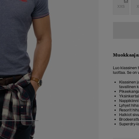
XXS
X
Muokkaaja
Luo klassinen t
luottaa. Se on
Klassinen ja
tavallinen 
Pikeekang
Yksinkerta
Nappikiinni
Lyhyet hiha
Resorit hih
Halkiot si
Brodeeratt
4
5
6
Superdry-l