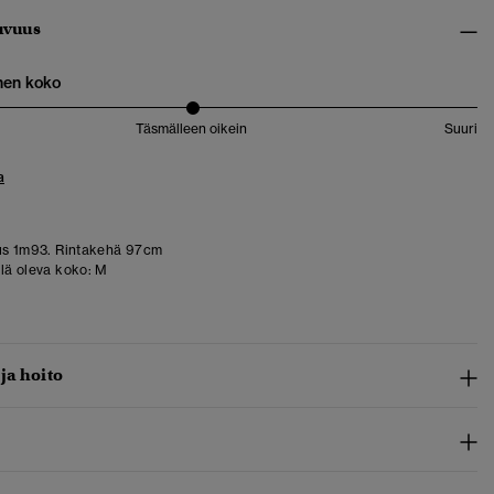
uvuus
nen koko
Täsmälleen oikein
Suuri
a
us 1m93. Rintakehä 97cm
llä oleva koko:
M
 ja hoito