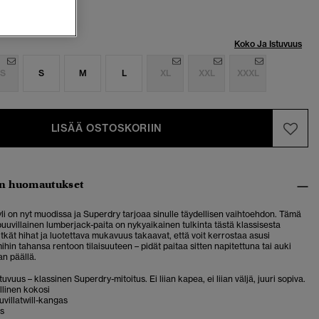
Koko Ja Istuvuus
S
S
M
L
XL
XXL
XXXL
LISÄÄ OSTOSKORIIN
n huomautukset
li on nyt muodissa ja Superdry tarjoaa sinulle täydellisen vaihtoehdon. Tämä
uuvillainen lumberjack-paita on nykyaikainen tulkinta tästä klassisesta
itkät hihat ja luotettava mukavuus takaavat, että voit kerrostaa asusi
ihin tahansa rentoon tilaisuuteen – pidät paitaa sitten napitettuna tai auki
an päällä.
uvuus – klassinen Superdry-mitoitus. Ei liian kapea, ei liian väljä, juuri sopiva.
allinen kokosi
uvillatwill-kangas
s