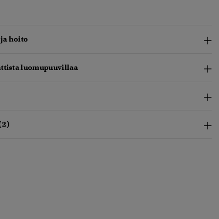
 ja hoito
ttista luomupuuvillaa
(2)