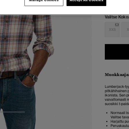
Manage Cookies
Accept All Cookies
Valitse Koko:
XXS
X
Muokkaaja
Lumberjack-tyy
pitkähihainen p
ikonista. Sen p
vaivattomasti m
suosikki t-paid
Normaali ist
3
4
Valitse tav
Harjattu pu
Peruskaulu