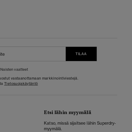
TILAA
Naisten vaatteet
 suostut vastaanottamaan markkinointiviestejä.
sta
Tietosuojakäytäntö
Etsi lähin myymälä
Katso, missä sijaitsee lähin Superdry-
myymälä.