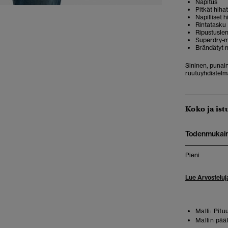
Napitus
Pitkät hihat
Napilliset 
Rintatasku
Ripustusle
Superdry-m
Brändätyt n
Sininen, punain
ruutuyhdistelm
Koko ja ist
Todenmukai
Pieni
Lue Arvosteluj
Malli:
Pitu
Mallin pää