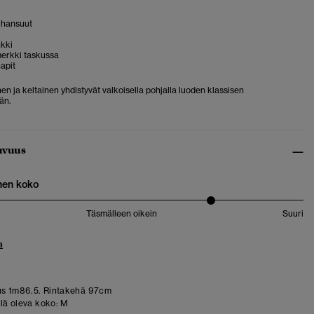
hihansuut
nkki
erkki taskussa
apit
en ja keltainen yhdistyvät valkoisella pohjalla luoden klassisen
än.
uvuus
nen koko
Täsmälleen oikein
Suuri
a
us 1m86.5. Rintakehä 97cm
llä oleva koko:
M