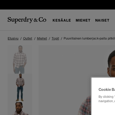
KESÄALE
MIEHET
NAISET
Etusivu
Outlet
Miehet
Topit
Puuvillainen lumberjack-paita pitkill
Cookie B
By clicking 
navigation, 