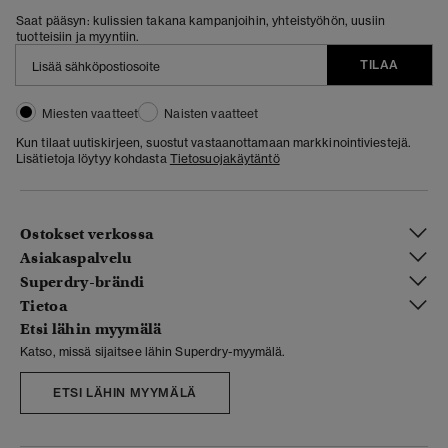
Saat pääsyn: kulissien takana kampanjoihin, yhteistyöhön, uusiin
tuotteisiin ja myyntiin.
TILAA
Miesten vaatteet
Naisten vaatteet
Kun tilaat uutiskirjeen, suostut vastaanottamaan markkinointiviestejä.
Lisätietoja löytyy kohdasta
Tietosuojakäytäntö
Ostokset verkossa
Asiakaspalvelu
Superdry-brändi
Tietoa
Etsi lähin myymälä
Katso, missä sijaitsee lähin Superdry-myymälä.
ETSI LÄHIN MYYMÄLÄ