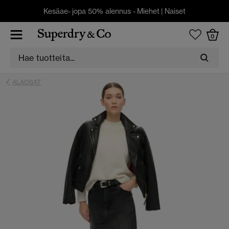
Kesäae- jopa 50% alennus -
Miehet
|
Naiset
0
ALAOSAT