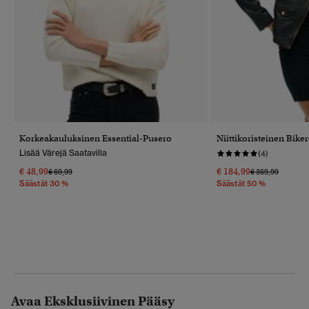
Korkeakauluksinen Essential-Pusero
Niittikoristeinen Bike
Lisää Värejä Saatavilla
(4)
€ 48,99
€ 184,99
Hinta Alennettu Hinnasta
Hintaan
Hinta Alennettu
Hintaan
€ 69,99
€ 369,99
Säästät 30 %
Säästät 50 %
Avaa Eksklusiivinen Pääsy