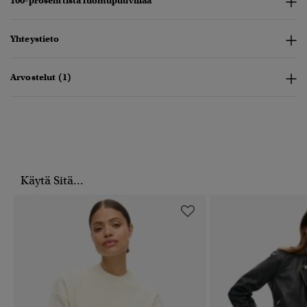
100-prosenttista luomupuuvillaa
Yhteystieto
Arvostelut (1)
Käytä Sitä...