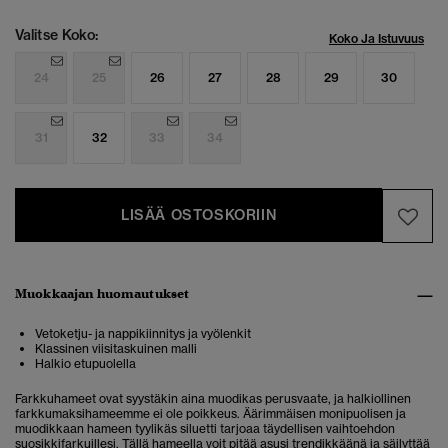
Valitse Koko:
Koko Ja Istuvuus
24
25
26
27
28
29
30
31
32
33
34
LISÄÄ OSTOSKORIIN
Muokkaajan huomautukset
Vetoketju- ja nappikiinnitys ja vyölenkit
Klassinen viisitaskuinen malli
Halkio etupuolella
Farkkuhameet ovat syystäkin aina muodikas perusvaate, ja halkiollinen
farkkumaksihameemme ei ole poikkeus. Äärimmäisen monipuolisen ja
muodikkaan hameen tyylikäs siluetti tarjoaa täydellisen vaihtoehdon
suosikkifarkuillesi. Tällä hameella voit pitää asusi trendikkäänä ja säilyttää