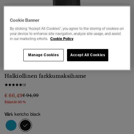
Cookie Banner
By clicking “Accept All Cookies”, you agree to the storing of cookies on
your device to enhance site navigation, analyze site usage, and assist
in our marketing efforts.
Cookie Policy
1
2
3
4
5
6
7
Manage Cookies
Accept All Cookies
Halkiollinen farkkumaksihame
(1)
Hinta alennettu hinnasta
hintaan
€ 66,49
€ 94,99
Säästät 30 %
Väri:
kericho black
valittu