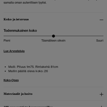
samalla oman autenttisen tyylisi.
Koko ja istuvuus
Todenmukainen koko
Pieni
Täsmälleen oikein
Suuri
Lue Arvosteluja
Malli:
Pituus 1m75. Rintakehä 81cm
Mallin päällä oleva koko:
26
Koko-Opas
Materiaalit ja hoito