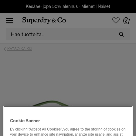
Kesäae- jopa 50% alennus -
Miehet
|
Naiset
0
KATSO KAIKKI
Cookie Banner
By clicking “Accept All Cookies”, you agree to the storing of cookies on
your device to enhance site navigation, analyze site usage, and assist