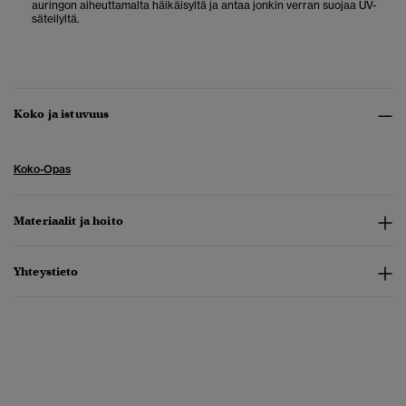
auringon aiheuttamalta häikäisyltä ja antaa jonkin verran suojaa UV-
säteilyltä.
Koko ja istuvuus
Koko-Opas
Materiaalit ja hoito
Yhteystieto