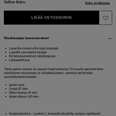
Valitse Koko:
Koko Ja Istuvuus
LISÄÄ OSTOSKORIIN
Muokkaajan huomautukset
Laserilla kaiverrettu logo linssissä
Logoilla varustetut sangat
Kiristysnauhallinen säilytyspussi
Lahjapakkaus
Tämä ajaton asuste on saanut inspiraationsa 70-luvulta geometrisine
viistottuine reunoineen ja väripilkkuineen, valmiina siirtymään
saumattomasti kesään.
green lens
Linssi 57 mm
Sillan leveys 16 mm
Aisan pituus 143 mm
Suojausluokka – Luokka 1, kevyesti sävytetty, suojaa rajallisesti