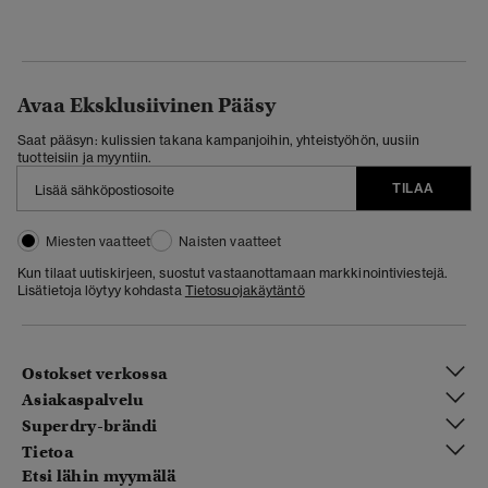
Avaa Eksklusiivinen Pääsy
Saat pääsyn: kulissien takana kampanjoihin, yhteistyöhön, uusiin
tuotteisiin ja myyntiin.
TILAA
Miesten vaatteet
Naisten vaatteet
Kun tilaat uutiskirjeen, suostut vastaanottamaan markkinointiviestejä.
Lisätietoja löytyy kohdasta
Tietosuojakäytäntö
Ostokset verkossa
Asiakaspalvelu
Superdry-brändi
Tietoa
Etsi lähin myymälä