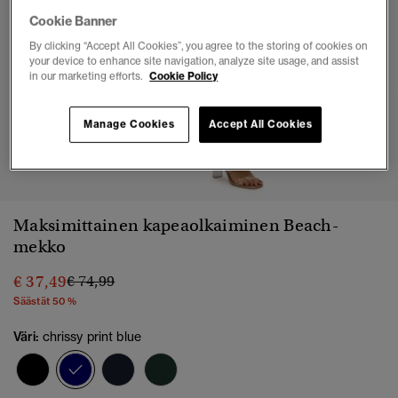
Cookie Banner
By clicking “Accept All Cookies”, you agree to the storing of cookies on
your device to enhance site navigation, analyze site usage, and assist
in our marketing efforts.
Cookie Policy
Manage Cookies
Accept All Cookies
1
2
3
4
5
6
7
Maksimittainen kapeaolkaiminen Beach-
mekko
Hinta alennettu hinnasta
hintaan
€ 37,49
€ 74,99
Säästät 50 %
Väri:
chrissy print blue
valittu