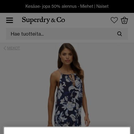
Kesäae- jopa 50% alennus -
Miehet
|
Naiset
0
MEKOT