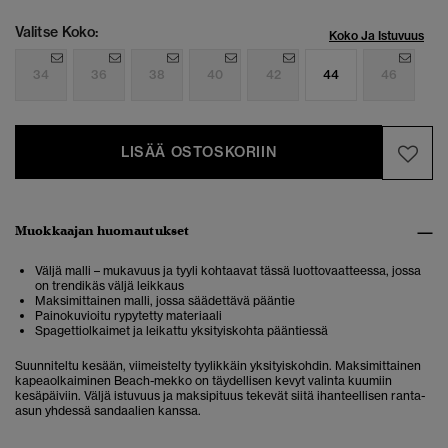
Valitse Koko:
Koko Ja Istuvuus
34
36
38
40
42
44
46
LISÄÄ OSTOSKORIIN
Muokkaajan huomautukset
Väljä malli – mukavuus ja tyyli kohtaavat tässä luottovaatteessa, jossa
on trendikäs väljä leikkaus
Maksimittainen malli, jossa säädettävä pääntie
Painokuvioitu rypytetty materiaali
Spagettiolkaimet ja leikattu yksityiskohta pääntiessä
Suunniteltu kesään, viimeistelty tyylikkäin yksityiskohdin. Maksimittainen
kapeaolkaiminen Beach-mekko on täydellisen kevyt valinta kuumiin
kesäpäiviin. Väljä istuvuus ja maksipituus tekevät siitä ihanteellisen ranta-
asun yhdessä sandaalien kanssa.