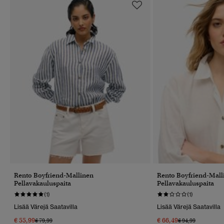
Rento Boyfriend-Mallinen
Rento Boyfriend-Mall
Pellavakauluspaita
Pellavakauluspaita
(1)
(1)
Lisää Värejä Saatavilla
Lisää Värejä Saatavilla
€ 55,99
€ 66,49
Hinta Alennettu Hinnasta
Hintaan
Hinta Alennettu 
Hintaan
€ 79,99
€ 94,99