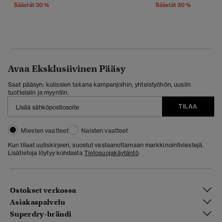
Säästät 30 %
Säästät 30 %
Avaa Eksklusiivinen Pääsy
Saat pääsyn: kulissien takana kampanjoihin, yhteistyöhön, uusiin
tuotteisiin ja myyntiin.
TILAA
Miesten vaatteet
Naisten vaatteet
Kun tilaat uutiskirjeen, suostut vastaanottamaan markkinointiviestejä.
Lisätietoja löytyy kohdasta
Tietosuojakäytäntö
Ostokset verkossa
Asiakaspalvelu
Superdry-brändi