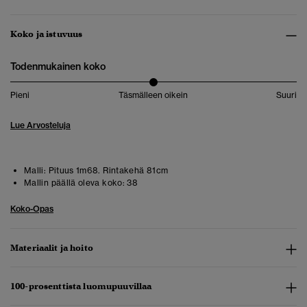
Koko ja istuvuus
Todenmukainen koko
Pieni
Täsmälleen oikein
Suuri
Lue Arvosteluja
Malli:
Pituus 1m68. Rintakehä 81cm
Mallin päällä oleva koko:
38
Koko-Opas
Materiaalit ja hoito
100-prosenttista luomupuuvillaa