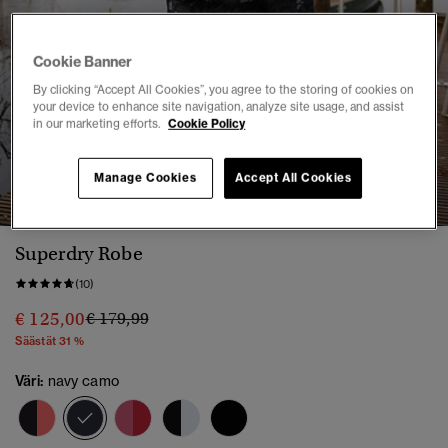
Cookie Banner
By clicking “Accept All Cookies”, you agree to the storing of cookies on
your device to enhance site navigation, analyze site usage, and assist
in our marketing efforts.
Cookie Policy
1
2
3
4
5
6
7
8
9
Manage Cookies
Accept All Cookies
Superdry Robe
(10)
Hinta alennettu hinnasta
hintaan
€ 125,00
€ 179,99
Säästät 31 %
Väri:
navy camo
valittu