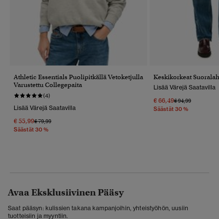
Athletic Essentials Puolipitkällä Vetoketjulla
Keskikorkeat Suoralah
Varustettu Collegepaita
Lisää Värejä Saatavilla
(4)
€ 66,49
Hinta Alennettu 
Hintaan
€ 94,99
Lisää Värejä Saatavilla
Säästät 30 %
€ 55,99
Hinta Alennettu Hinnasta
Hintaan
€ 79,99
Säästät 30 %
Avaa Eksklusiivinen Pääsy
Saat pääsyn: kulissien takana kampanjoihin, yhteistyöhön, uusiin
tuotteisiin ja myyntiin.