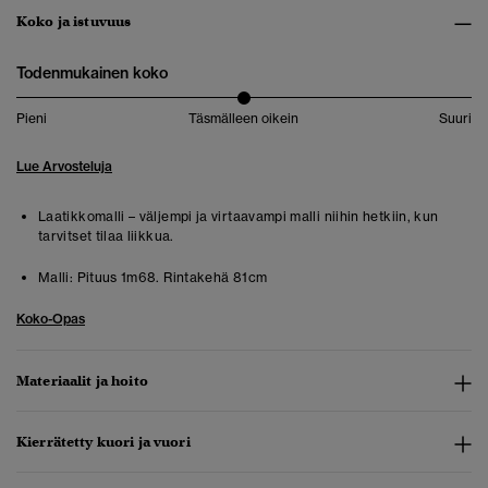
Koko ja istuvuus
Todenmukainen koko
Pieni
Täsmälleen oikein
Suuri
Lue Arvosteluja
Laatikkomalli – väljempi ja virtaavampi malli niihin hetkiin, kun
tarvitset tilaa liikkua.
Malli:
Pituus 1m68. Rintakehä 81cm
Koko-Opas
Materiaalit ja hoito
Kierrätetty kuori ja vuori