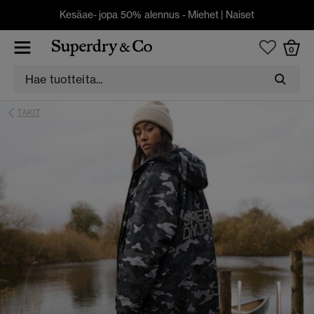
Kesäae- jopa 50% alennus -
Miehet
|
Naiset
0
TAKIT