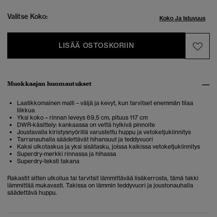
Valitse Koko:
Koko Ja Istuvuus
LISÄÄ OSTOSKORIIN
Muokkaajan huomautukset
Laatikkomainen malli – väljä ja kevyt, kun tarvitset enemmän tilaa
liikkua
Yksi koko – rinnan leveys 69,5 cm, pituus 117 cm
DWR-käsittely: kankaassa on vettä hylkivä pinnoite
Joustavalla kiristysnyörillä varustettu huppu ja vetoketjukiinnitys
Tarranauhalla säädettävät hihansuut ja teddyvuori
Kaksi ulkotaskua ja yksi sisätasku, joissa kaikissa vetoketjukiinnitys
Superdry-merkki rinnassa ja hihassa
Superdry-teksti takana
Rakastit sitten ulkoilua tai tarvitsit lämmittävää lisäkerrosta, tämä takki
lämmittää mukavasti. Takissa on lämmin teddyvuori ja joustonauhalla
säädettävä huppu.