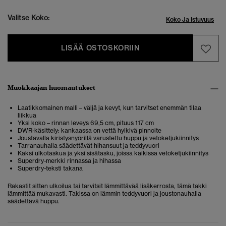
Valitse Koko:
Koko Ja Istuvuus
LISÄÄ OSTOSKORIIN
Muokkaajan huomautukset
Laatikkomainen malli – väljä ja kevyt, kun tarvitset enemmän tilaa
liikkua
Yksi koko – rinnan leveys 69,5 cm, pituus 117 cm
DWR-käsittely: kankaassa on vettä hylkivä pinnoite
Joustavalla kiristysnyörillä varustettu huppu ja vetoketjukiinnitys
Tarranauhalla säädettävät hihansuut ja teddyvuori
Kaksi ulkotaskua ja yksi sisätasku, joissa kaikissa vetoketjukiinnitys
Superdry-merkki rinnassa ja hihassa
Superdry-teksti takana
Rakastit sitten ulkoilua tai tarvitsit lämmittävää lisäkerrosta, tämä takki
lämmittää mukavasti. Takissa on lämmin teddyvuori ja joustonauhalla
säädettävä huppu.