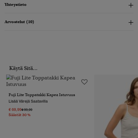
Yhteystieto
Arvostelut (10)
Käytä Sitä...
Fuji Lite Toppatakki Kapea Istuvuus
Lisää Värejä Saatavilla
€ 69,99
Hinta Alennettu Hinnasta
Hintaan
€ 99,99
Säästät 30 %