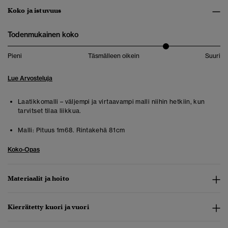
Koko ja istuvuus
Todenmukainen koko
Pieni
Täsmälleen oikein
Suuri
Lue Arvosteluja
Laatikkomalli – väljempi ja virtaavampi malli niihin hetkiin, kun
tarvitset tilaa liikkua.
Malli:
Pituus 1m68. Rintakehä 81cm
Koko-Opas
Materiaalit ja hoito
Kierrätetty kuori ja vuori