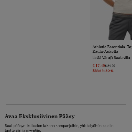
Athletic Essentials -t
Kaula-Aukolla
Lisää Värejä Saatavilla
€ 17,49
Hinta Alennettu 
Hintaan
€ 24,99
Säästät 30 %
Avaa Eksklusiivinen Pääsy
Saat pääsyn: kulissien takana kampanjoihin, yhteistyöhön, uusiin
tuotteisiin ja myyntiin.