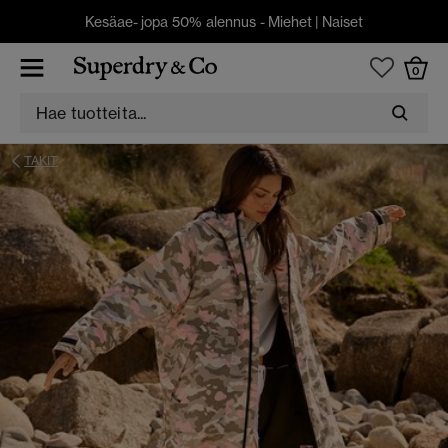
Kesäae- jopa 50% alennus -
Miehet
|
Naiset
0
TAKIT