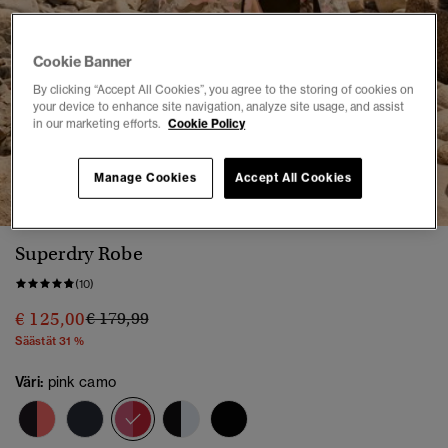
Cookie Banner
By clicking “Accept All Cookies”, you agree to the storing of cookies on
your device to enhance site navigation, analyze site usage, and assist
in our marketing efforts.
Cookie Policy
1
2
3
4
5
6
7
8
Manage Cookies
Accept All Cookies
Superdry Robe
(10)
Hinta alennettu hinnasta
hintaan
€ 125,00
€ 179,99
Säästät 31 %
Väri:
pink camo
valittu