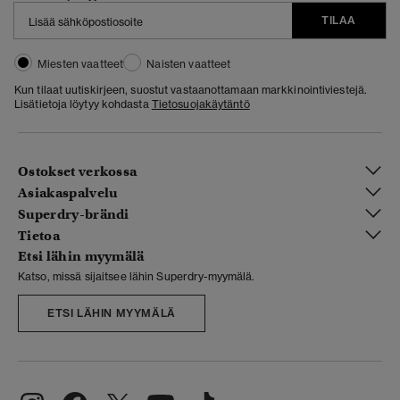
TILAA
Miesten vaatteet
Naisten vaatteet
Kun tilaat uutiskirjeen, suostut vastaanottamaan markkinointiviestejä.
Lisätietoja löytyy kohdasta
Tietosuojakäytäntö
Ostokset verkossa
Asiakaspalvelu
Superdry-brändi
Tietoa
Etsi lähin myymälä
Katso, missä sijaitsee lähin Superdry-myymälä.
ETSI LÄHIN MYYMÄLÄ