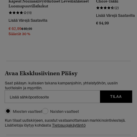
Kapeat Normaalivyötäröiset Leveälahkeiset
Chore-Takki
Luomupuuvillafarkut
(2)
(11)
Lisää Värejä Saatavilla
Lisää Värejä Saatavilla
€ 94,99
€ 62,99
Hinta Alennettu Hinnasta
Hintaan
€ 89,99
Säästät 30 %
Avaa Eksklusiivinen Pääsy
Saat pääsyn: kulissien takana kampanjoihin, yhteistyöhön, uusiin
tuotteisiin ja myyntiin.
TILAA
Miesten vaatteet
Naisten vaatteet
Kun tilaat uutiskirjeen, suostut vastaanottamaan markkinointiviestejä.
Lisätietoja löytyy kohdasta
Tietosuojakäytäntö