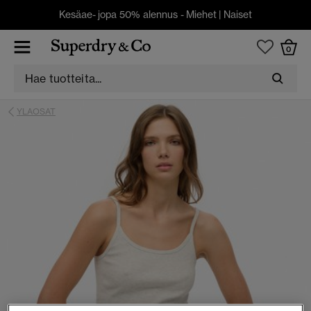
Kesäae- jopa 50% alennus -
Miehet
|
Naiset
0
YLAOSAT