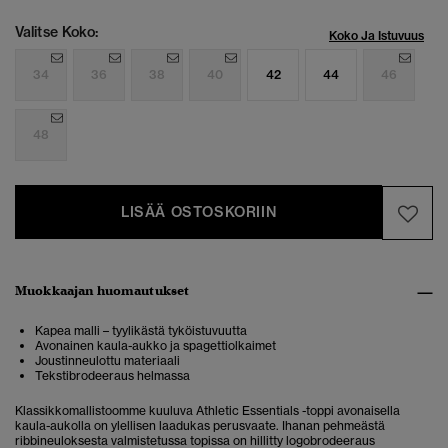
Valitse Koko:
Koko Ja Istuvuus
34
36
38
40
42
44
46
48
LISÄÄ OSTOSKORIIN
Muokkaajan huomautukset
Kapea malli – tyylikästä tyköistuvuutta
Avonainen kaula-aukko ja spagettiolkaimet
Joustinneulottu materiaali
Tekstibrodeeraus helmassa
Klassikkomallistoomme kuuluva Athletic Essentials -toppi avonaisella
kaula-aukolla on ylellisen laadukas perusvaate. Ihanan pehmeästä
ribbineuloksesta valmistetussa topissa on hillitty logobrodeeraus