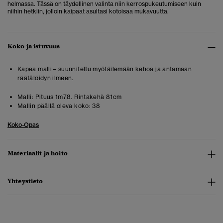
helmassa. Tässä on täydellinen valinta niin kerrospukeutumiseen kuin
niihin hetkiin, jolloin kaipaat asultasi kotoisaa mukavuutta.
Koko ja istuvuus
Kapea malli – suunniteltu myötäilemään kehoa ja antamaan
räätälöidyn ilmeen.
Malli:
Pituus 1m78. Rintakehä 81cm
Mallin päällä oleva koko:
38
Koko-Opas
Materiaalit ja hoito
Yhteystieto